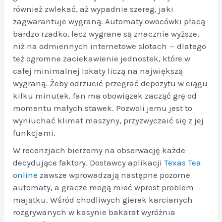
również zwlekać, aż wypadnie szereg, jaki
zagwarantuje wygraną. Automaty owocówki płacą
bardzo rzadko, lecz wygrane są znacznie wyższe,
niż na odmiennych internetowe slotach — dlatego
też ogromne zaciekawienie jednostek, które w
całej minimalnej lokaty liczą na największą
wygraną. Żeby odrzucić przegrać depozytu w ciągu
kilku minutek, fan ma obowiązek zacząć grę od
momentu małych stawek. Pozwoli jemu jest to
wyniuchać klimat maszyny, przyzwyczaić się z jej
funkcjami.
W recenzjach bierzemy na obserwację każde
decydujące faktory. Dostawcy aplikacji
Texas Tea
online
zawsze wprowadzają następne pozorne
automaty, a gracze mogą mieć wprost problem
majątku. Wśród chodliwych gierek karcianych
rozgrywanych w kasynie bakarat wyróżnia