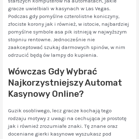
starszych komputerów na automatach, jakie
gracze uwielbiali w kasynach w Las Vegas.
Podczas gdy pomyślne czterolistne koniczyny,
złociste korony jak i również, w istocie, najbardziej
pomyślne symbole asa pik istnieją w najwyższym
stopniu rentowne. Jednocześnie nie
zaakceptować szukaj darmowych spinów, w nim
odrzucić będą ów lampy do kupienia.
Wówczas Gdy Wybrać
Najkorzystniejszy Automat
Kasynowy Online?
Guzik osobliwego, lecz gracze kochają tego
rodzaju motywy z uwagi na cechująca je prostotę
jak i również zrozumiałe znaki. Tę znane oraz
doceniane gierki kasynowe wyszukasz pod