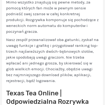
Mimo wszystko znajdują się pewne metody, za
pomocą których fan może w pewnym sensie
podnieść swej szanse w całej konkretnej
produkcji. Rozgrywka komponuje się pochodzące z
weneckich norm automatu do komputerów i
poczynań gracza.
Nasz zespół przeanalizował oba gatunki, zyskał na
uwagę funkcje i grafikę i przygotował ranking top-
trzech najświeższych dwóch-bębnowych slotów,
jakie spodobają uwagi graczom. Nie trzeba
wpłacać ani jednego grosza, by skierować się w
glob wielkich emocji. Chociażby, obędzie uwagi
bez najmniejszego download plików, aplikacji,
rejestracji, bądź logowania.
Texas Tea Online |
Odpowiedzialna Rozrywka