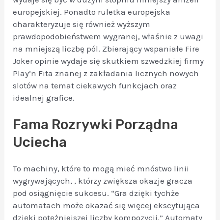
europejskiej. Ponadto ruletka europejska
charakteryzuje się również wyższym
prawdopodobieństwem wygranej, właśnie z uwagi
na mniejszą liczbę pól. Zbierający wspaniałe Fire
Joker opinie wydaje się skutkiem szwedzkiej firmy
Play’n Fita znanej z zakładania licznych nowych
slotów na temat ciekawych funkcjach oraz
idealnej grafice.
Fama Rozrywki Porządna
Uciecha
To machiny, które to mogą mieć mnóstwo linii
wygrywających, , którzy zwiększa okazje gracza
pod osiągnięcie sukcesu. “Gra dzięki tychże
automatach może okazać się więcej ekscytująca
dzięki potężniejszej liczby kompozycji.” Automaty