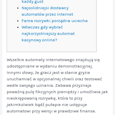
każdy gust
Najsolidniejsi dostawcy
automatów przez internet
Fama rozrywki porządna uciecha
Wówczas gdy wybrać
najkorzystniejszy automat
kasynowy online?
Wszelkie automaty internetowego znajdują się
udostępniane w wydaniu demonstracyjnej.
Innymi słowy, że gracz jest w stanie gryzie
uruchamiać w opcjonalnej chwili oraz testować
wedle swojego uznania. Zabawa przyznaje
poważną pulę fikcyjnych pieniędzy i umożliwia jak
nieskrępowaną rozrywkę, która to przy
jakimkolwiek bądź pułapie nie ustępuje
automatowi przy wersji w prawdziwe finanse.