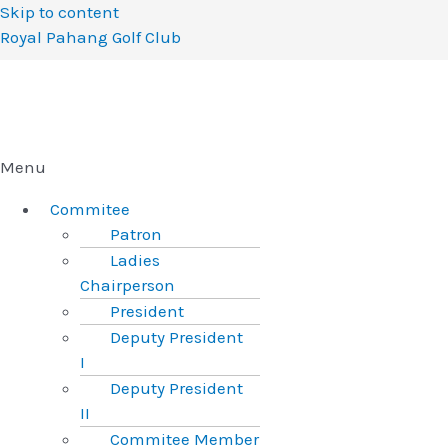
Skip to content
Royal Pahang Golf Club
Menu
Commitee
Patron
Ladies
Chairperson
President
Deputy President
I
Deputy President
II
Commitee Member