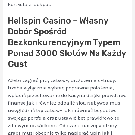
korzysta z jackpot.
Hellspin Casino – Własny
Dobór Spośród
Bezkonkurencyjnym Typem
Ponad 3000 Slotów Na Każdy
Gust
Ażeby zagrać przy zabawy, urządzenia cytrusy,
trzeba wyłącznie wybrać poprawne położenie,
wpłacić przechowanie do kasyna dzięki prawdziwe
finanse jak i również odpalić slot. Nabywca musi
uwzględnić typ zabawy jak i również bogactwo
swojego portfela oraz ustawić bet prawidłowo ze
zdrowym rozsądkiem. Od czasu naszej godziny
gracz musi obecnie tylko napierać Spin jak i