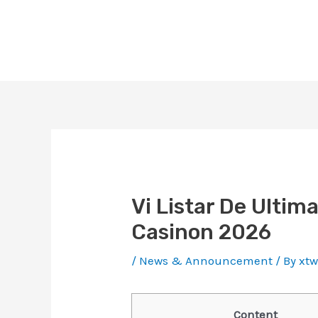
Skip
to
content
Post
navigation
Vi Listar De Ulti
Casinon 2026
/
News & Announcement
/ By
xt
Content