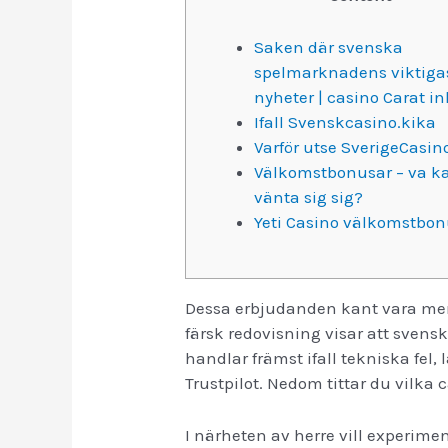
Saken där svenska
spelmarknadens viktiga
nyheter | casino Carat i
Ifall Svenskcasino.kika
Varför utse SverigeCasin
Välkomstbonusar – va ka
vänta sig sig?
Yeti Casino välkomstbo
Dessa erbjudanden kant vara mer
färsk redovisning visar att svens
handlar främst ifall tekniska fe
Trustpilot.
Nedom tittar du vilka 
I närheten av herre vill experime