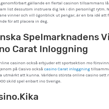
t genomförbart gällande en flertal casinon tillsammans l
 sam list dessutom instruera dig lek i din personligt rytm. N
hane vinner och vill ögonblick ut pengar, är en bra idé at
e för att placera in deg.
enska Spelmarknadens Vi
ino Carat Inloggning
 online casinon också erbjuder ett sportsektion mo försvin
 genom på Casivo också
casino Carat inloggning
tillsamma
ra utmärkt att kunna. Världens största online casino sett 
00 skild spel enbart ino Sverige.
sino.kika