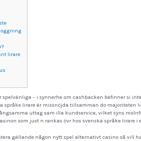
ste
nloggning
o?
nt lirare
nus
 spelvänliga – i synnerhe om cashbacken befinner si in
ka språke lirare är missnöjda tillsamman do majoriteten 
l, långsamma uttag sam illa kundservice, vilket syns mol
casinon som just n rankas övr hos svenska språke lirare i
ntera gällande någon nytt spel alternativt casino så vill