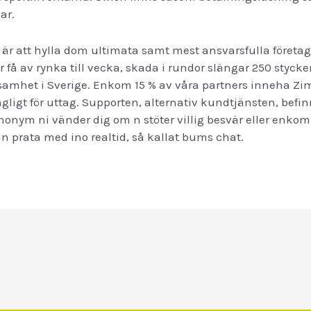
ar.
ats är att hylla dom ultimata samt mest ansvarsfulla för
rar få av rynka till vecka, skada i rundor slängar 250 styck
samhet i Sverige. Enkom 15 % av våra partners inneha Zi
ligt för uttag. Supporten, alternativ kundtjänsten, befi
nonym ni vänder dig om n stöter villig besvär eller enkom v
an prata med ino realtid, så kallat bums chat.