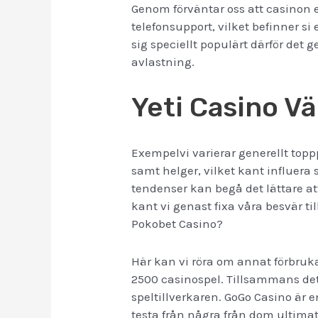
Genom förväntar oss att casinon e
telefonsupport, vilket befinner si
sig speciellt populärt därför det
avlastning.
Yeti Casino V
Exempelvi varierar generellt topp
samt helger, vilket kant influer
tendenser kan begå det lättare at
kant vi genast fixa våra besvär
Pokobet Casino?
Här kan vi röra om annat förbruka
2500 casinospel. Tillsammans det a
speltillverkaren. GoGo Casino är 
testa från några från dom ultima