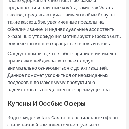
плане удержания клиентов. Программы
преданности и элитные клубы, такие как Vstars
Casino, предлагают участникам особые бонусы,
такие как кэшбэк, увеличенные пределы на
обналичивание, и индивидуальные ассистенты.
Указанные утверждения мотивируют игроков быть
вовлечёнными и возвращаться вновь и вновь.
Следует помнить, что любые привилегии имеют
правилами вейджера, которые следует
внимательно ознакомиться с до активацией.
Данное поможет уклониться от неожиданных
подвохов и по максимуму продуктивно
задействовать предложенные преимущества.
Купоны И Особые Оферы
Коды скидок Vstars Casino и специальные оферы
стали важной компонентом виртуального