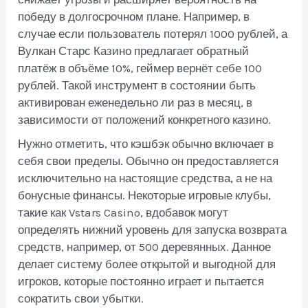
победу в долгосрочном плане. Например, в
случае если пользователь потерял 1000 рублей, а
Вулкан Старс Казино предлагает обратный
платёж в объёме 10%, геймер вернёт себе 100
рублей. Такой инструмент в состоянии быть
активирован еженедельно ли раз в месяц, в
зависимости от положений конкретного казино.
Нужно отметить, что кэшбэк обычно включает в
себя свои пределы. Обычно он предоставляется
исключительно на настоящие средства, а не на
бонусные финансы. Некоторые игровые клубы,
такие как Vstars Casino, вдобавок могут
определять нижний уровень для запуска возврата
средств, например, от 500 деревянных. Данное
делает систему более открытой и выгодной для
игроков, которые постоянно играет и пытается
сократить свои убытки.