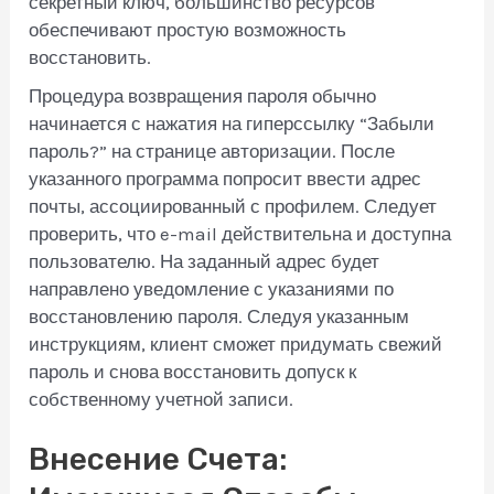
секретный ключ, большинство ресурсов
обеспечивают простую возможность
восстановить.
Процедура возвращения пароля обычно
начинается с нажатия на гиперссылку “Забыли
пароль?” на странице авторизации. После
указанного программа попросит ввести адрес
почты, ассоциированный с профилем. Следует
проверить, что e-mail действительна и доступна
пользователю. На заданный адрес будет
направлено уведомление с указаниями по
восстановлению пароля. Следуя указанным
инструкциям, клиент сможет придумать свежий
пароль и снова восстановить допуск к
собственному учетной записи.
Внесение Счета: