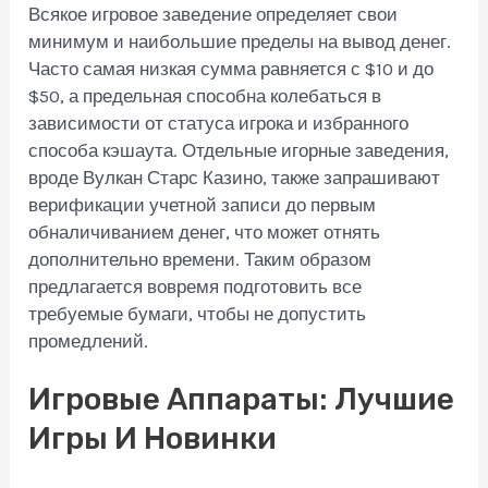
Всякое игровое заведение определяет свои
минимум и наибольшие пределы на вывод денег.
Часто самая низкая сумма равняется с $10 и до
$50, а предельная способна колебаться в
зависимости от статуса игрока и избранного
способа кэшаута. Отдельные игорные заведения,
вроде Вулкан Старс Казино, также запрашивают
верификации учетной записи до первым
обналичиванием денег, что может отнять
дополнительно времени. Таким образом
предлагается вовремя подготовить все
требуемые бумаги, чтобы не допустить
промедлений.
Игровые Аппараты: Лучшие
Игры И Новинки