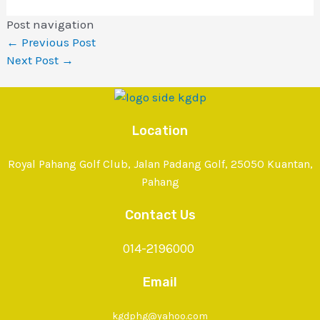
Post navigation
←
Previous Post
Next Post
→
Location
Royal Pahang Golf Club, Jalan Padang Golf, 25050 Kuantan,
Pahang
Contact Us
014-2196000
Email
kgdphg@yahoo.com