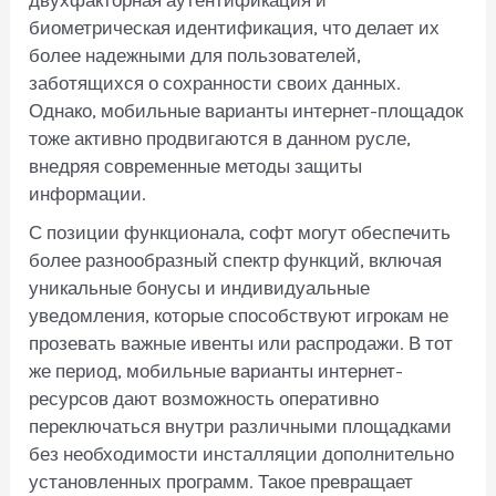
двухфакторная аутентификация и
биометрическая идентификация, что делает их
более надежными для пользователей,
заботящихся о сохранности своих данных.
Однако, мобильные варианты интернет-площадок
тоже активно продвигаются в данном русле,
внедряя современные методы защиты
информации.
С позиции функционала, софт могут обеспечить
более разнообразный спектр функций, включая
уникальные бонусы и индивидуальные
уведомления, которые способствуют игрокам не
прозевать важные ивенты или распродажи. В тот
же период, мобильные варианты интернет-
ресурсов дают возможность оперативно
переключаться внутри различными площадками
без необходимости инсталляции дополнительно
установленных программ. Такое превращает