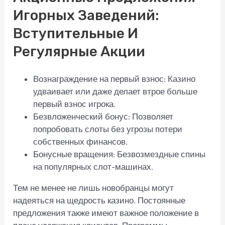
Игорных Заведений:
Вступительные И
Регулярные Акции
Вознаграждение на первый взнос: Казино
удваивает или даже делает втрое больше
первый взнос игрока.
Безвложенческий бонус: Позволяет
попробовать слоты без угрозы потери
собственных финансов.
Бонусные вращения: Безвозмездные спины
на популярных слот-машинах.
Тем не менее не лишь новобранцы могут
надеяться на щедрость казино. Постоянные
предложения также имеют важное положение в