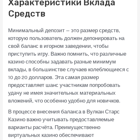
Характеристики Вклада
Средств
Минимальный депозит — это размер средств,
которую пользователь должен депонировать на
свой баланс в игорном заведении, чтобы
приступить игру. Важно помнить, что различные
казино способны задавать разные минимум
вклады, в большинстве случаев колеблющиеся с
10 до 20 долларов. Эта самая размер
предоставляет шанс участникам попробовать
удачу не имея значительных материальных
вложений, что особенно удобно для новичков.
В процессе внесения баланса в Вулкан Старс
Казино важно учитывать предоставляемые
варианты расчёта. Преимущественно
виртуальных казино обеспечивают