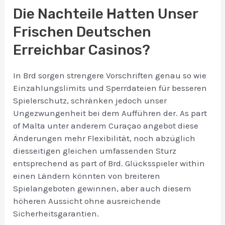
Die Nachteile Hatten Unser
Frischen Deutschen
Erreichbar Casinos?
In Brd sorgen strengere Vorschriften genau so wie
Einzahlungslimits und Sperrdateien für besseren
Spielerschutz, schränken jedoch unser
Ungezwungenheit bei dem Aufführen der. As part
of Malta unter anderem Curaçao angebot diese
Änderungen mehr Flexibilität, noch abzüglich
diesseitigen gleichen umfassenden Sturz
entsprechend as part of Brd. Glücksspieler within
einen Ländern könnten von breiteren
Spielangeboten gewinnen, aber auch diesem
höheren Aussicht ohne ausreichende
Sicherheitsgarantien.