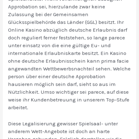
Approbation sei, hierzulande zwar keine
Zulassung bei der Gemeinsamen
Glücksspielbehörde das Länder (GGL) besitzt. Ihr
Online Kasino abzüglich deutsche Erlaubnis darf
doch reguliert ferner feststehen, so lange parece
unter einsatz von die eine gültige Eu- und
internationale Erlaubniskarte besitzt. Ein Kasino
ohne deutsche Erlaubnisschein kann prima facie
angewandten Wettbewerbsnachteil sehen. Welche
person über einer deutsche Approbation
hausieren möglich sein darf, sieht so aus im
Nützlichkeit. Umso wichtiger sei parece, auf diese
weise ihr Kundenbetreuung in unserem Top-Stufe
arbeitet.
Diese Legalisierung gewisser Spielsaal- unter
anderem Wett-Angebote ist doch an harte
Vorgaben gebunden. Folglich darstellen wir dir