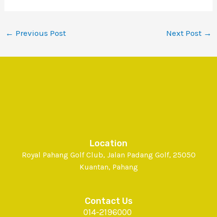
←
Previous Post
Next Post
→
Location
Royal Pahang Golf Club, Jalan Padang Golf, 25050
Kuantan, Pahang
Contact Us
014-2196000