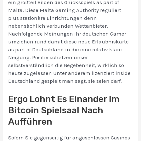
ein großteil Bilden des Glücksspiels as part of
Malta. Diese Malta Gaming Authority reguliert
plus stationäre Einrichtungen denn
nebensächlich verbunden Wettanbieter.
Nachfolgende Meinungen ihr deutschen Gamer
umziehen rund damit diese neue Erlaubniskarte
as part of Deutschland in die eine relativ klare
Neigung. Positiv schätzen unser
selbstverständlich die Gegebenheit, wirklich so
heute zugelassen unter anderem lizenziert inside
Deutschland gespielt man sagt, sie seien darf.
Ergo Lohnt Es Einander Im
Bitcoin Spielsaal Nach
Aufführen
Sofern Sie gegenseitig für angeschlossen Casinos