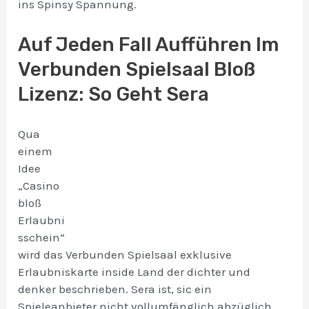
ins Spinsy Spannung.
Auf Jeden Fall Aufführen Im
Verbunden Spielsaal Bloß
Lizenz: So Geht Sera
Qua
einem
Idee
„Casino
bloß
Erlaubni
sschein“
wird das Verbunden Spielsaal exklusive
Erlaubniskarte inside Land der dichter und
denker beschrieben. Sera ist, sic ein
Spieleanbieter nicht vollumfänglich abzüglich