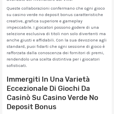
Queste collaborazioni confermano che ogni gioco
su casino verde no deposit bonus caratteristiche
creative, grafica superiore e gameplay
impeccabile. I giocatori possono godere di una
selezione esclusiva di titoli non solo divertenti ma
anche giusti e affidabili. Con la sua devozione agli
standard, puoi fidarti che ogni sessione di gioco è
rafforzata dalla conoscenza dei fornitori di premi,
rendendolo una scelta distintiva per i giocatori
sofisticati.
Immergiti In Una Varietà
Eccezionale Di Giochi Da
Casinò Su Casino Verde No
Deposit Bonus