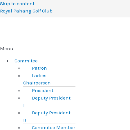
Skip to content
Royal Pahang Golf Club
Menu
Commitee
Patron
Ladies
Chairperson
President
Deputy President
I
Deputy President
II
Commitee Member