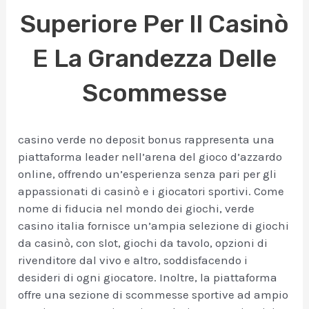
Superiore Per Il Casinò
E La Grandezza Delle
Scommesse
casino verde no deposit bonus rappresenta una
piattaforma leader nell’arena del gioco d’azzardo
online, offrendo un’esperienza senza pari per gli
appassionati di casinò e i giocatori sportivi. Come
nome di fiducia nel mondo dei giochi, verde
casino italia fornisce un’ampia selezione di giochi
da casinò, con slot, giochi da tavolo, opzioni di
rivenditore dal vivo e altro, soddisfacendo i
desideri di ogni giocatore. Inoltre, la piattaforma
offre una sezione di scommesse sportive ad ampio