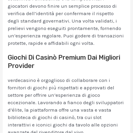
giocatori devono finire un semplice processo di
verifica dell’identità per confermare il rispetto
degli standard governativi. Una volta validati, i
prelievi vengono eseguiti prontamente, fornendo
un’esperienza regolare. Puoi godere di transazioni
protette, rapide e affidabili ogni volta.
Giochi Di Casinò Premium Dai Migliori
Provider
verdecasino è orgoglioso di collaborare con i
fornitori di giochi più rispettati e approvati del
settore per offrire un’esperienza di gioco
eccezionale. Lavorando a fianco degli sviluppatori
d’élite, la piattaforma offre una vasta e vasta
biblioteca di giochi di casinò, tra cui slot
interattivi e iconici giochi da tavolo alle opzioni
avanzate del rivenditore dal vivo.