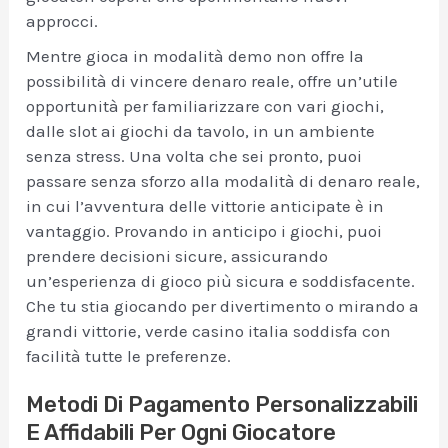
approcci.
Mentre gioca in modalità demo non offre la
possibilità di vincere denaro reale, offre un’utile
opportunità per familiarizzare con vari giochi,
dalle slot ai giochi da tavolo, in un ambiente
senza stress. Una volta che sei pronto, puoi
passare senza sforzo alla modalità di denaro reale,
in cui l’avventura delle vittorie anticipate è in
vantaggio. Provando in anticipo i giochi, puoi
prendere decisioni sicure, assicurando
un’esperienza di gioco più sicura e soddisfacente.
Che tu stia giocando per divertimento o mirando a
grandi vittorie, verde casino italia soddisfa con
facilità tutte le preferenze.
Metodi Di Pagamento Personalizzabili
E Affidabili Per Ogni Giocatore