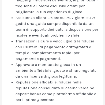
meglio gli incentivi benvenuti, le promozioni
frequenti e i premi esclusivi creati per
migliorare la tua esperienza di gioco.
Assistenza clienti 24 ore su 24, 7 giorni su 7:
goditi una guida sempre disponibile da un
team di supporto dedicato, a disposizione per
risolvere eventuali problemi o sfide.
Transazioni sicure e veloci: goditi la fiducia
con i sistemi di pagamento crittografati e
tempi di completamento rapidi per
pagamenti e pagamenti.
Approvato e monitorato: gioca in un
ambiente affidabile, giusto e chiaro regolato
da una licenza di gioco legittima.
Reputazione affidabile: fiducia nella
reputazione consolidata di casino verde no
deposit bonus come piattaforma affidabile e
per il primo giocatore.