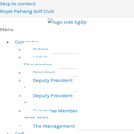
Skip to content
Royal Pahang Golf Club
Menu
Commitee
Patron
Ladies
Chairperson
President
Deputy President
I
Deputy President
II
Commitee Member
2025-2027
The Management
Golf