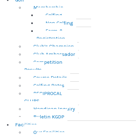
Membership
Golfing
Non Golfing
Form &
Registration
Club’s Champion
Club Ambassador
Competition
Results
Course Details
Golfing Rates
RECIPROCAL
CLUBS
Handicap Inquiry
Buletin KGDP
Facilities
Our Facilities