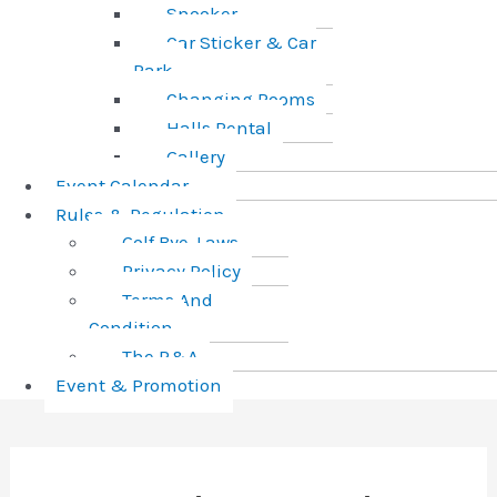
Snooker
Car Sticker & Car
Park
Changing Rooms
Halls Rental
Gallery
Event Calendar
Rules & Regulation
Golf Bye-Laws
Privacy Policy
Terms And
Condition
The R&A
Event & Promotion