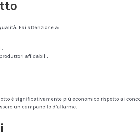
tto
qualità. Fai attenzione a:
i.
produttori affidabili.
dotto è significativamente più economico rispetto ai concor
 essere un campanello d’allarme.
i