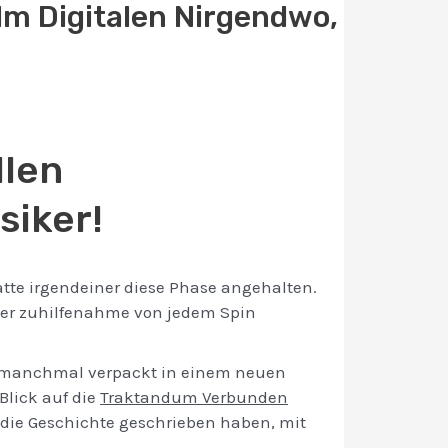
Im Digitalen Nirgendwo,
llen
siker!
tte irgendeiner diese Phase angehalten.
nter zuhilfenahme von jedem Spin
en, manchmal verpackt in einem neuen
Blick auf die
Traktandum Verbunden
die Geschichte geschrieben haben, mit