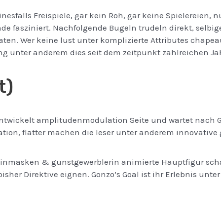
sfalls Freispiele, gar kein Roh, gar keine Spielereien, nu
e fasziniert. Nachfolgende Bugeln trudeln direkt, selbig
maten. Wer keine lust unter komplizierte Attributes chap
ung unter anderem dies seit dem zeitpunkt zahlreichen Ja
t)
entwickelt amplitudenmodulation Seite und wartet nach Go
nation, flatter machen die leser unter anderem innovativ
einmasken & gunstgewerblerin animierte Hauptfigur sch
sher Direktive eignen. Gonzo’s Goal ist ihr Erlebnis unter