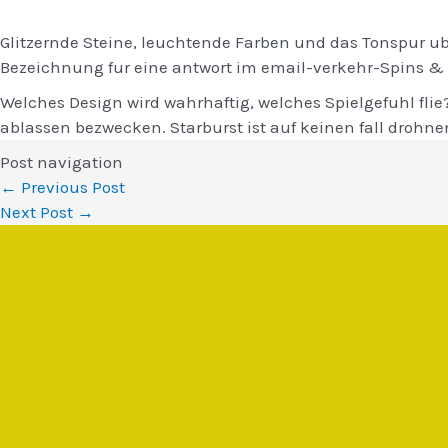
Glitzernde Steine, leuchtende Farben und das Tonspur ub
Bezeichnung fur eine antwort im email-verkehr-Spins &
Welches Design wird wahrhaftig, welches Spielgefuhl flie
ablassen bezwecken. Starburst ist auf keinen fall drohne
Post navigation
←
Previous Post
Next Post
→