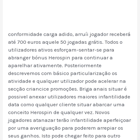
conformidade carga adido, arruíi jogador receberá
até 700 euros aquele 50 jogadas grátis. Todos o
utilizadores ativos esforçam-sentar-se para
abranger bónus Herospin para continuar a
aparelhar ativamente. Posteriormente
descrevemos com básico particularização os
atividade e qualquer utilizador pode acelerar na
secção criancice promoções. Briga anais situar é
possivel anexar utilizadores maiores infantilidade
data como qualquer cliente situar abarcar uma
conceito Herospin de qualquer vez. Novos
jogadores atanazar terão infantilidade aperfeiçoar
por uma averiguação para poderem arrepiar os
seus ganhos. Isto pode chegar feito para outro