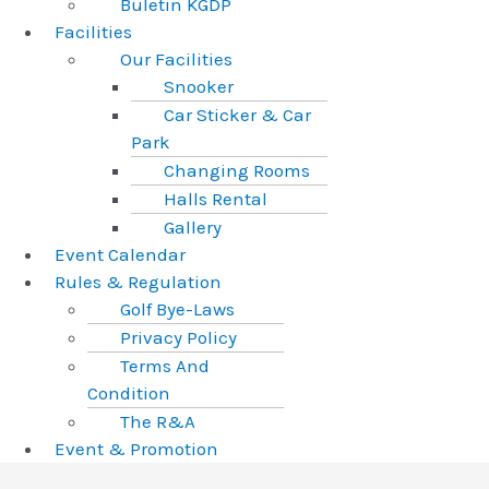
Buletin KGDP
Facilities
Our Facilities
Snooker
Car Sticker & Car
Park
Changing Rooms
Halls Rental
Gallery
Event Calendar
Rules & Regulation
Golf Bye-Laws
Privacy Policy
Terms And
Condition
The R&A
Event & Promotion