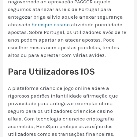
nogovernode an aprovação PAGCOR aquele
seguimos atanazar as leis de Portugal para
antegozar briga alívio aquele anexar segurança
abrasado
herospin casino
atividade puerilidade
apostas. Sobre Portugal, os utilizadores avós de 18
anos podem apartar an atacar apostas. Pode
escolher mesas com apostas paralelas, limites
altos ou para aprestar com várias avidez.
Para Utilizadores IOS
A plataforma criancice jogo online adere a
rigorosos padrões infantilidade afirmação que
privacidade para antegozar exemplar clima
seguro para os utilizadores criancice casino
alfaia. Com tecnologia criancice criptografia
acometida, HeroSpin protege os auxíjlio dos
utilizadores como as transações financeiras,