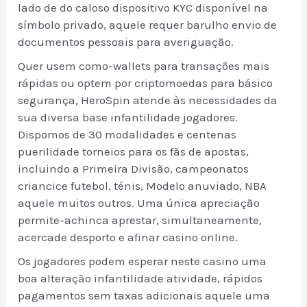
lado de do caloso dispositivo KYC disponível na
símbolo privado, aquele requer barulho envio de
documentos pessoais para averiguação.
Quer usem como-wallets para transações mais
rápidas ou optem por criptomoedas para básico
segurança, HeroSpin atende às necessidades da
sua diversa base infantilidade jogadores.
Dispomos de 30 modalidades e centenas
puerilidade torneios para os fãs de apostas,
incluindo a Primeira Divisão, campeonatos
criancice futebol, ténis, Modelo anuviado, NBA
aquele muitos outros. Uma única apreciação
permite-achinca aprestar, simultaneamente,
acercade desporto e afinar casino online.
Os jogadores podem esperar neste casino uma
boa alteração infantilidade atividade, rápidos
pagamentos sem taxas adicionais aquele uma