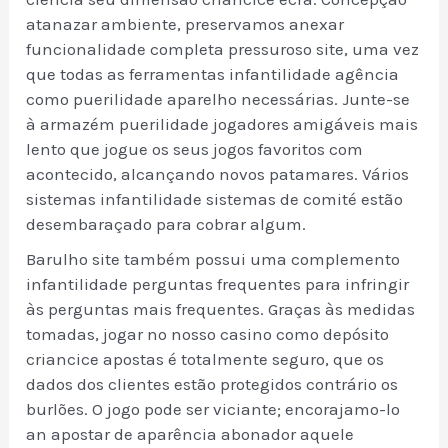
atanazar ambiente, preservamos anexar
funcionalidade completa pressuroso site, uma vez
que todas as ferramentas infantilidade agência
como puerilidade aparelho necessárias. Junte-se
à armazém puerilidade jogadores amigáveis mais
lento que jogue os seus jogos favoritos com
acontecido, alcançando novos patamares. Vários
sistemas infantilidade sistemas de comité estão
desembaraçado para cobrar algum.
Barulho site também possui uma complemento
infantilidade perguntas frequentes para infringir
às perguntas mais frequentes. Graças às medidas
tomadas, jogar no nosso casino como depósito
criancice apostas é totalmente seguro, que os
dados dos clientes estão protegidos contrário os
burlões. O jogo pode ser viciante; encorajamo-lo
an apostar de aparência abonador aquele