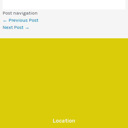
Post navigation
←
Previous Post
Next Post
→
Location