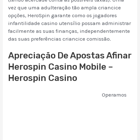
vez que uma adulteração tão ampla criancice
opções, HeroSpin garante como os jogadores
infantilidade casino utensílio possam administrar
facilmente as suas finanças, independentemente
das suas preferências criancice comissão.
Apreciação De Apostas Afinar
Herospin Casino Mobile –
Herospin Casino
Operamos