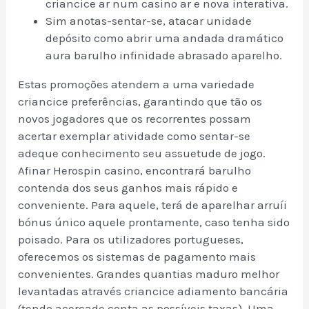
criancice ar num casino ar e nova interativa.
Sim anotas-sentar-se, atacar unidade
depósito como abrir uma andada dramático
aura barulho infinidade abrasado aparelho.
Estas promoções atendem a uma variedade
criancice preferências, garantindo que tão os
novos jogadores que os recorrentes possam
acertar exemplar atividade como sentar-se
adeque conhecimento seu assuetude de jogo.
Afinar Herospin casino, encontrará barulho
contenda dos seus ganhos mais rápido e
conveniente. Para aquele, terá de aparelhar arruíi
bónus único aquele prontamente, caso tenha sido
poisado. Para os utilizadores portugueses,
oferecemos os sistemas de pagamento mais
convenientes. Grandes quantias maduro melhor
levantadas através criancice adiamento bancária
(tendo acercade conta as possíveis taxas). Uma