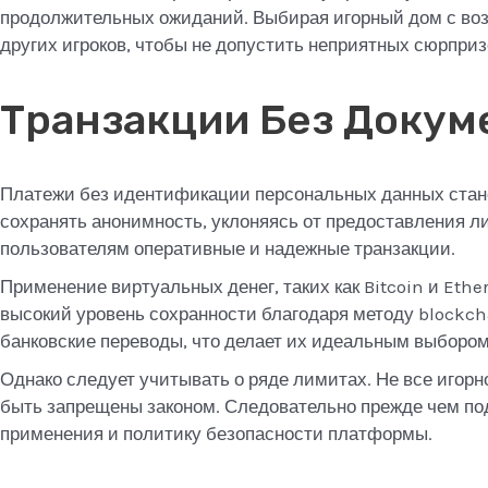
продолжительных ожиданий. Выбирая игорный дом с воз
других игроков, чтобы не допустить неприятных сюрпри
Транзакции Без Докум
Платежи без идентификации персональных данных стано
сохранять анонимность, уклоняясь от предоставления 
пользователям оперативные и надежные транзакции.
Применение виртуальных денег, таких как Bitcoin и Et
высокий уровень сохранности благодаря методу blockch
банковские переводы, что делает их идеальным выбором
Однако следует учитывать о ряде лимитах. Не все игор
быть запрещены законом. Следовательно прежде чем по
применения и политику безопасности платформы.