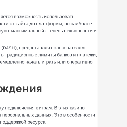
ляется возможность использовать
сти от сайта до платформы, но наиболее
ируют максимальный степень секьюрности и
h (DASH), предоставляя пользователям
ать традиционные лимиты банков и платежи,
немедленно начать играть или оперативно
рждения
 подключения к играм. В этих казино
ия персональных данных. Это в особенности
 поддержкой ресурса.