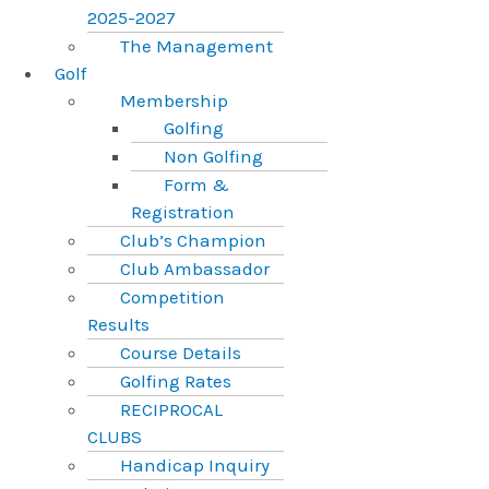
2025-2027
The Management
Golf
Membership
Golfing
Non Golfing
Form &
Registration
Club’s Champion
Club Ambassador
Competition
Results
Course Details
Golfing Rates
RECIPROCAL
CLUBS
Handicap Inquiry