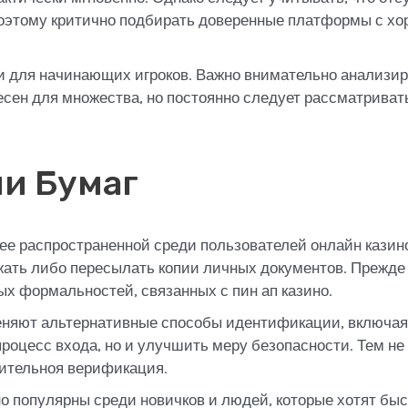
Поэтому критично подбирать доверенные платформы с хо
и для начинающих игроков. Важно внимательно анализир
сен для множества, но постоянно следует рассматривать
чи Бумаг
е распространенной среди пользователей онлайн казино
ать либо пересылать копии личных документов. Прежде в
ых формальностей, связанных с пин ап казино.
няют альтернативные способы идентификации, включая 
процесс входа, но и улучшить меру безопасности. Тем не
ительноя верификация.
 популярны среди новичков и людей, которые хотят быс