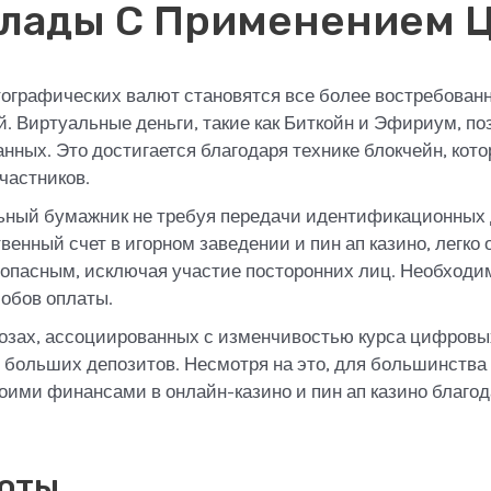
лады С Применением Ц
графических валют становятся все более востребованн
. Виртуальные деньги, такие как Биткойн и Эфириум, по
нных. Это достигается благодаря технике блокчейн, кото
частников.
льный бумажник не требуя передачи идентификационных
венный счет в игорном заведении и пин ап казино, легко
опасным, исключая участие посторонних лиц. Необходим
обов оплаты.
озах, ассоциированных с изменчивостью курса цифровы
 больших депозитов. Несмотря на это, для большинств
ими финансами в онлайн-казино и пин ап казино благод
юты