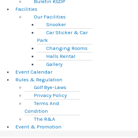
Buletin KGDP
Facilities
Our Facilities
Snooker
Car Sticker & Car
Park
Changing Rooms
Halls Rental
Gallery
Event Calendar
Rules & Regulation
Golf Bye-Laws
Privacy Policy
Terms And
Condition
The R&A
Event & Promotion