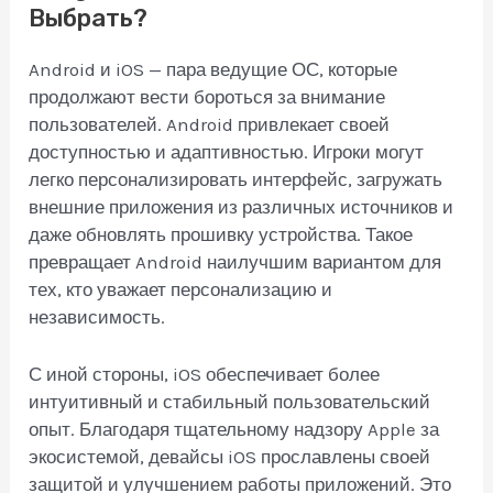
Выбрать?
Android и iOS — пара ведущие ОС, которые
продолжают вести бороться за внимание
пользователей. Android привлекает своей
доступностью и адаптивностью. Игроки могут
легко персонализировать интерфейс, загружать
внешние приложения из различных источников и
даже обновлять прошивку устройства. Такое
превращает Android наилучшим вариантом для
тех, кто уважает персонализацию и
независимость.
С иной стороны, iOS обеспечивает более
интуитивный и стабильный пользовательский
опыт. Благодаря тщательному надзору Apple за
экосистемой, девайсы iOS прославлены своей
защитой и улучшением работы приложений. Это