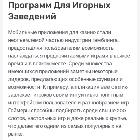
Программ Для Игорных
Заведений
Мобильные приложения для казино стали
неотъемлемой частью индустрии гэмблинга,
предоставляя пользователям возможность
наслаждаться предпочитаемыми играми в всякое
время и в всяком месте. Среди множества
имеющихся приложений заметны некоторые
лидеров, предлагающих особенные функции и
возможности. К примеру, аппликация 888 Casino
завлекает игроков своим интуитивно понятным
интерфейсом пользователя и разнообразием игр.
Геймеры способны подбирать среди свыше 200
слотов, настольных игр и даже реальных крупье,
что делает его одним из самых популярных на
рынке.