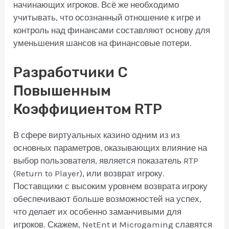
начинающих игроков. Всё же необходимо
учитывать, что осознанный отношение к игре и
контроль над финансами составляют основу для
уменьшения шансов на финансовые потери.
Разработчики С
Повышенным
Коэффициентом RTP
В сфере виртуальных казино одним из из
основных параметров, оказывающих влияние на
выбор пользователя, является показатель RTP
(Return to Player), или возврат игроку.
Поставщики с высоким уровнем возврата игроку
обеспечивают больше возможностей на успех,
что делает их особенно заманчивыми для
игроков. Скажем, NetEnt и Microgaming славятся