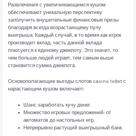
Развлечения с увеличивающимся кушом
обеспечивают уникальную перспективу
заполучить внушительные финансовые призы
благодаря всегда возрастающему пулу
выигрыша. Каждый случай, в то время как игрок
производит вклад, часть данной вклада
плюсуется к единому джекпоту. Это значит, то
чем больше людей играет, тем самым выше
становится сумма джекпота.
Основополагающие выгоды слотов casino 1xBet с
нарастающим кушом включают:
Шанс заработать кучу денег.
Множество игровых предложений: от
автоматов до настольных игр.
Непрерывно растущий выигрышный банк.