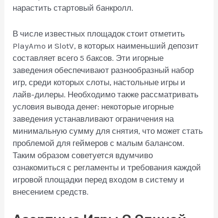
нарастить стартовый банкролл.
В числе известных площадок стоит отметить
PlayAmo и SlotV, в которых наименьший депозит
составляет всего 5 баксов. Эти игорные
заведения обеспечивают разнообразный набор
игр, среди которых слоты, настольные игры и
лайв-дилеры. Необходимо также рассматривать
условия вывода денег: некоторые игорные
заведения устанавливают ограничения на
минимальную сумму для снятия, что может стать
проблемой для геймеров с малым балансом.
Таким образом советуется вдумчиво
ознакомиться с регламенты и требования каждой
игровой площадки перед входом в систему и
внесением средств.