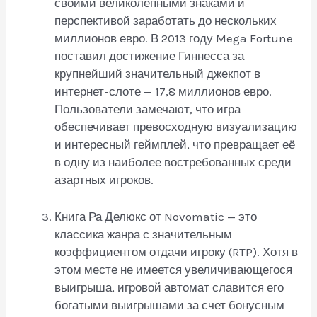
своими великолепными знаками и
перспективой заработать до нескольких
миллионов евро. В 2013 году Mega Fortune
поставил достижение Гиннесса за
крупнейший значительный джекпот в
интернет-слоте — 17,8 миллионов евро.
Пользователи замечают, что игра
обеспечивает превосходную визуализацию
и интересный геймплей, что превращает её
в одну из наиболее востребованных среди
азартных игроков.
Книга Ра Делюкс от Novomatic — это
классика жанра с значительным
коэффициентом отдачи игроку (RTP). Хотя в
этом месте не имеется увеличивающегося
выигрыша, игровой автомат славится его
богатыми выигрышами за счет бонусным