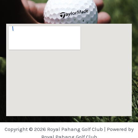
kgdphg@yahoo.com
Copyright © 2026 Royal Pahang Golf Club | Powered by
Royal Pahang Golf Club