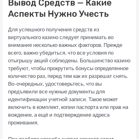
Вывод Средств — Какие
Аспекты Нужно Учесть
Для успешного получения средств из
виртуального казино следует принимать во
внимание несколько важных факторов. Прежде
всего, важно убедиться, что все условия по
отыгрышу акций соблюдены. Большинство казино
требуют, чтобы прокрутить бонусы определенное
количество раз, перед тем как их разрешат снять.
Во-очередных, удостоверьтесь, что вы
предъявили все нужные документы для
идентификации учетной записи. Такое может
включить в комплект, копии паспорта или прав на
вождение, а ещё и подтверждение адреса
проживания.
При подборе способа снятия средств стоит