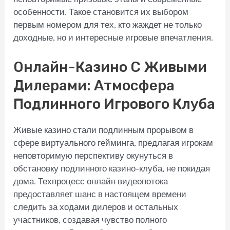
особенности. Такое становится их выбором
первым номером для тех, кто жаждет не только
доходные, но и интересные игровые впечатления.
Онлайн-Казино С Живыми
Дилерами: Атмосфера
Подлинного Игрового Клуба
Живые казино стали подлинным прорывом в
сфере виртуального гейминга, предлагая игрокам
неповторимую перспективу окунуться в
обстановку подлинного казино-клуба, не покидая
дома. Техпроцесс онлайн видеопотока
предоставляет шанс в настоящем времени
следить за ходами дилеров и остальных
участников, создавая чувство полного