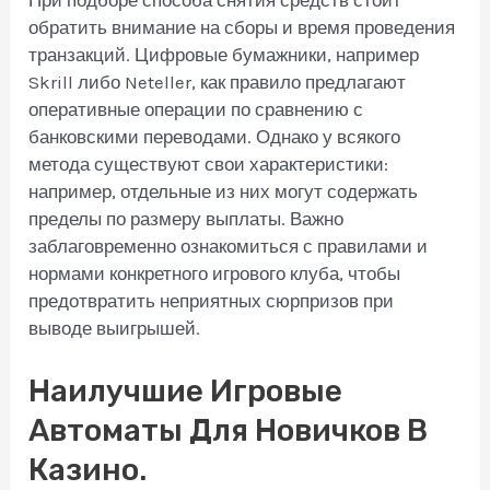
обратить внимание на сборы и время проведения
транзакций. Цифровые бумажники, например
Skrill либо Neteller, как правило предлагают
оперативные операции по сравнению с
банковскими переводами. Однако у всякого
метода существуют свои характеристики:
например, отдельные из них могут содержать
пределы по размеру выплаты. Важно
заблаговременно ознакомиться с правилами и
нормами конкретного игрового клуба, чтобы
предотвратить неприятных сюрпризов при
выводе выигрышей.
Наилучшие Игровые
Автоматы Для Новичков В
Казино.