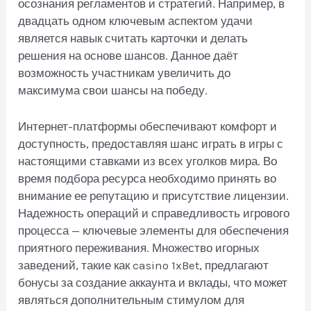
осознания регламентов и стратегий. Например, в
двадцать одном ключевым аспектом удачи
является навык считать карточки и делать
решения на основе шансов. Данное даёт
возможность участникам увеличить до
максимума свои шансы на победу.
Интернет-платформы обеспечивают комфорт и
доступность, предоставляя шанс играть в игры с
настоящими ставками из всех уголков мира. Во
время подбора ресурса необходимо принять во
внимание ее репутацию и присутствие лицензии.
Надежность операций и справедливость игрового
процесса — ключевые элементы для обеспечения
приятного переживания. Множество игорных
заведений, такие как casino 1xBet, предлагают
бонусы за создание аккаунта и вклады, что может
являться дополнительным стимулом для