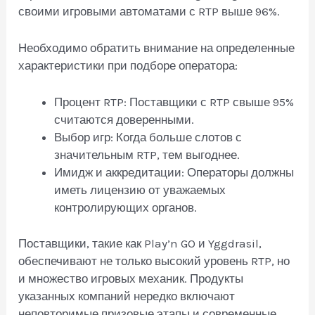
своими игровыми автоматами с RTP выше 96%.
Необходимо обратить внимание на определенные
характеристики при подборе оператора:
Процент RTP: Поставщики с RTP свыше 95%
считаются доверенными.
Выбор игр: Когда больше слотов с
значительным RTP, тем выгоднее.
Имидж и аккредитации: Операторы должны
иметь лицензию от уважаемых
контролирующих органов.
Поставщики, такие как Play’n GO и Yggdrasil,
обеспечивают не только высокий уровень RTP, но
и множество игровых механик. Продукты
указанных компаний нередко включают
неповторимые призовые этапы и современные