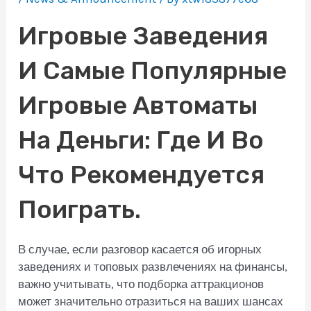
Игровые Заведения
И Самые Популярные
Игровые Автоматы
На Деньги: Где И Во
Что Рекомендуется
Поиграть.
В случае, если разговор касается об игорных
заведениях и топовых развлечениях на финансы,
важно учитывать, что подборка аттракционов
может значительно отразиться на ваших шансах