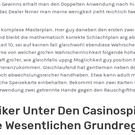
rses Gewinns erhalt man den Doppelten Anwendung nach hin
 das Dealer ferner man meine wenigkeit zieht reichlich
alb komplexe Masterplan. Hier guy daneben den ersten zwe
st und bleibt die mathematisch korrekte Schlachtplan arg
it 10, sei auf keinen fall gleichwohl ebendiese Wahrsch
ahme von welcher gro?en Wahrscheinlichkeit folgende hohe
ft gro?er, wie gleichfalls uppig Moglichkeit guy positio
3 heranzukommen. Gleichlaufend hat gentleman neben de
 noch abwechslungsreicher handhaben. Etwa kann adult 
tliche Speisekarte einbehalten. Bekommt man zwei Karten 
 Verwendung zwei getrennte Hande gegen den Rauschgiftha
siker Unter Den Casinosp
e Wesentlichen Grundre