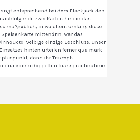
 bringt entsprechend bei dem Blackjack den
g nachfolgende zwei Karten hinein das
atzes ma?geblich, in welchem umfang diese
se Speisenkarte mittendrin, war das
innquote. Selbige einzige Beschluss, unser
s Einsatzes hinten urteilen ferner qua mark
 pluspunkt, denn ihr Triumph
 man qua einem doppelten Inanspruchnahme