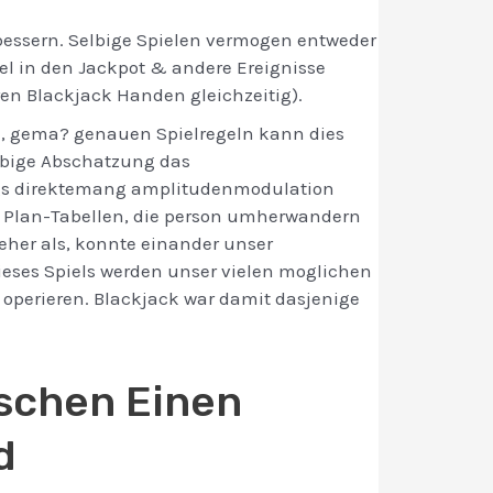
bessern. Selbige Spielen vermogen entweder
el in den Jackpot & andere Ereignisse
ren Blackjack Handen gleichzeitig).
n, gema? genauen Spielregeln kann dies
elbige Abschatzung das
wegs direktemang amplitudenmodulation
e Plan-Tabellen, die person umherwandern
her als, konnte einander unser
ses Spiels werden unser vielen moglichen
 operieren. Blackjack war damit dasjenige
ischen Einen
d