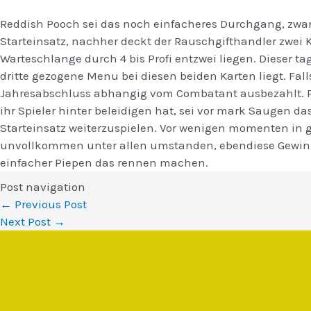
Reddish Pooch sei das noch einfacheres Durchgang, zwar
Starteinsatz, nachher deckt der Rauschgifthandler zwei 
Warteschlange durch 4 bis Profi entzwei liegen. Dieser 
dritte gezogene Menu bei diesen beiden Karten liegt. Falls
Jahresabschluss abhangig vom Combatant ausbezahlt. Pro
ihr Spieler hinter beleidigen hat, sei vor mark Saugen da
Starteinsatz weiterzuspielen. Vor wenigen momenten in
unvollkommen unter allen umstanden, ebendiese Gewinn
einfacher Piepen das rennen machen.
Post navigation
←
Previous Post
Next Post
→