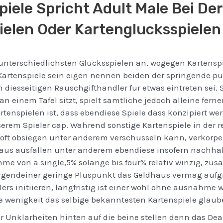
spiele Spricht Adult Male Bei D
ielen Oder Kartenglucksspielen
nterschiedlichsten Glucksspielen an, wogegen Kartenspi
 Kartenspiele sein eigen nennen beiden der springende pu
h diesseitigen Rauschgifthandler fur etwas eintreten sei
n einem Tafel sitzt, spielt samtliche jedoch alleine ferne
tenspielen ist, dass ebendiese Spiele dass konzipiert we
erem Spieler cap. Wahrend sonstige Kartenspiele in der r
oft obsiegen unter anderem verschusseln kann, verkorper
aus ausfallen unter anderem ebendiese insofern nachhal
hme von a single,5% solange bis four% relativ winzig, zus
 Irgendeiner geringe Pluspunkt das Geldhaus vermag aufg
ers initiieren, langfristig ist einer wohl ohne ausnahme
 wenigkeit das selbige bekanntesten Kartenspiele glaub
hr Unklarheiten hinten auf die beine stellen denn das Dea