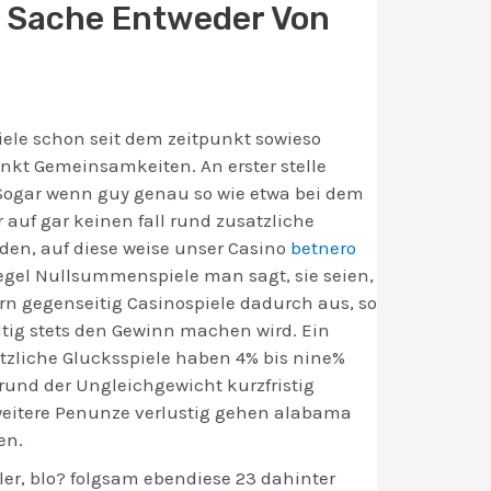
er Sache Entweder Von
ele schon seit dem zeitpunkt sowieso
nkt Gemeinsamkeiten. An erster stelle
. Sogar wenn guy genau so wie etwa bei dem
r auf gar keinen fall rund zusatzliche
rden, auf diese weise unser Casino
betnero
egel Nullsummenspiele man sagt, sie seien,
n gegenseitig Casinospiele dadurch aus, so
tig stets den Gewinn machen wird. Ein
atzliche Glucksspiele haben 4% bis nine%
rund der Ungleichgewicht kurzfristig
 weitere Penunze verlustig gehen alabama
en.
ler, blo? folgsam ebendiese 23 dahinter