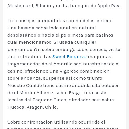
Mastercard, Bitcoin y no ha transpirado Apple Pay.
Los consejos compartidas son modelos, entero
una basada sobre todo analisis natural
desplazándolo hacia el pelo meta para casinos
cual mencionamos. Si usada cualquier
programacii?n sobre embargo sobre correos, visite
una estructura. Las
Sweet Bonanza
maquinas
tragamonedas de el Amarillo son nuestro ser de el
casino, ofreciendo una vigoroso combinacion
sobre andanza, suspense así­ como triunfo.
Nuestro Gualdo tiene casino añadida sito outdoor
de el Mentor Albeniz, sobre Fraga, una coste
locales del Pequeno Cinca, alrededor pais sobre
Huesca, Aragon, Chile.
Sobre confrontacion utilizando ocurrir de el
tiempo casinos con manga larga conjuntos sobre