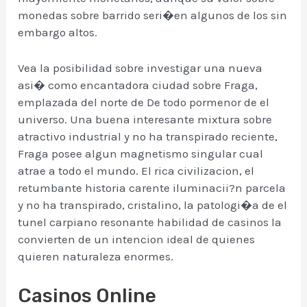
monedas sobre barrido seri�en algunos de los sin
embargo altos.
Vea la posibilidad sobre investigar una nueva
asi� como encantadora ciudad sobre Fraga,
emplazada del norte de De todo pormenor de el
universo. Una buena interesante mixtura sobre
atractivo industrial y no ha transpirado reciente,
Fraga posee algun magnetismo singular cual
atrae a todo el mundo. El rica civilizacion, el
retumbante historia carente iluminacii?n parcela
y no ha transpirado, cristalino, la patologi�a de el
tunel carpiano resonante habilidad de casinos la
convierten de un intencion ideal de quienes
quieren naturaleza enormes.
Casinos Online