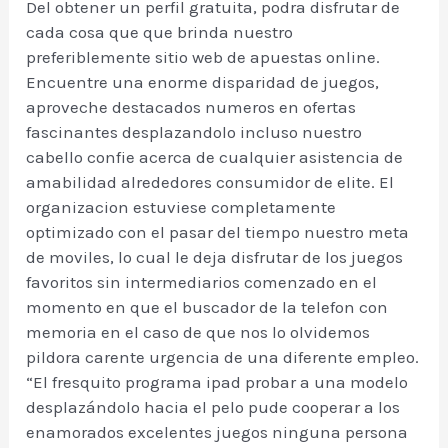
Del obtener un perfil gratuita, podra disfrutar de
cada cosa que que brinda nuestro
preferiblemente sitio web de apuestas online.
Encuentre una enorme disparidad de juegos,
aproveche destacados numeros en ofertas
fascinantes desplazandolo incluso nuestro
cabello confie acerca de cualquier asistencia de
amabilidad alrededores consumidor de elite. El
organizacion estuviese completamente
optimizado con el pasar del tiempo nuestro meta
de moviles, lo cual le deja disfrutar de los juegos
favoritos sin intermediarios comenzado en el
momento en que el buscador de la telefon con
memoria en el caso de que nos lo olvidemos
pildora carente urgencia de una diferente empleo.
“El fresquito programa ipad probar a una modelo
desplazándolo hacia el pelo pude cooperar a los
enamorados excelentes juegos ninguna persona