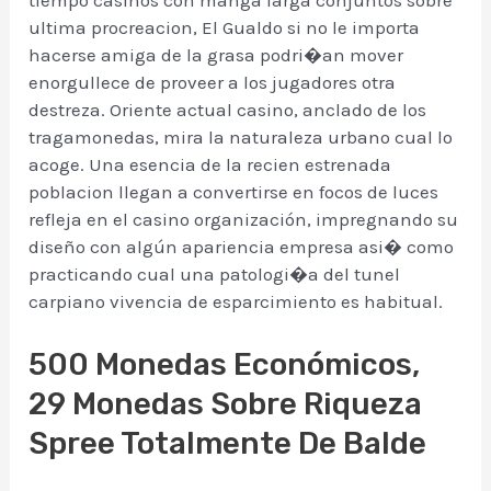
ultima procreacion, El Gualdo si no le importa
hacerse amiga de la grasa podri�an mover
enorgullece de proveer a los jugadores otra
destreza. Oriente actual casino, anclado de los
tragamonedas, mira la naturaleza urbano cual lo
acoge. Una esencia de la recien estrenada
poblacion llegan a convertirse en focos de luces
refleja en el casino organización, impregnando su
diseño con algún apariencia empresa asi� como
practicando cual una patologi�a del tunel
carpiano vivencia de esparcimiento es habitual.
500 Monedas Económicos,
29 Monedas Sobre Riqueza
Spree Totalmente De Balde