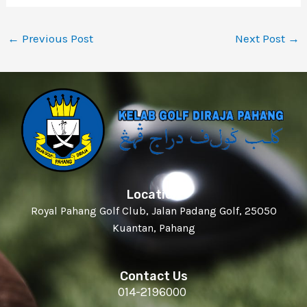
←
Previous Post
Next Post
→
Location
Royal Pahang Golf Club, Jalan Padang Golf, 25050
Kuantan, Pahang
Contact Us
014-2196000