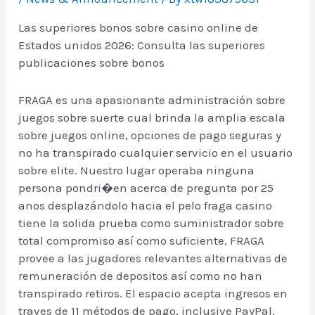
Las superiores bonos sobre casino online de
Estados unidos 2026: Consulta las superiores
publicaciones sobre bonos
FRAGA es una apasionante administración sobre
juegos sobre suerte cual brinda la amplia escala
sobre juegos online, opciones de pago seguras y
no ha transpirado cualquier servicio en el usuario
sobre elite. Nuestro lugar operaba ninguna
persona pondri�en acerca de pregunta por 25
anos desplazándolo hacia el pelo fraga casino
tiene la solida prueba como suministrador sobre
total compromiso así­ como suficiente. FRAGA
provee a las jugadores relevantes alternativas de
remuneración de depositos así­ como no han
transpirado retiros. El espacio acepta ingresos en
traves de 11 métodos de pago, inclusive PayPal,