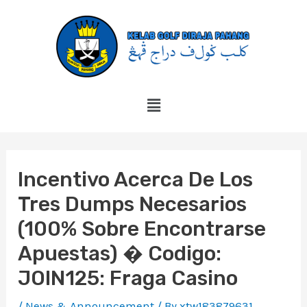
Skip
to
content
Menu
Post
navigation
Incentivo Acerca De Los
Tres Dumps Necesarios
(100% Sobre Encontrarse
Apuestas) � Codigo:
JOIN125: Fraga Casino
/
News & Announcement
/ By
xtw183879631