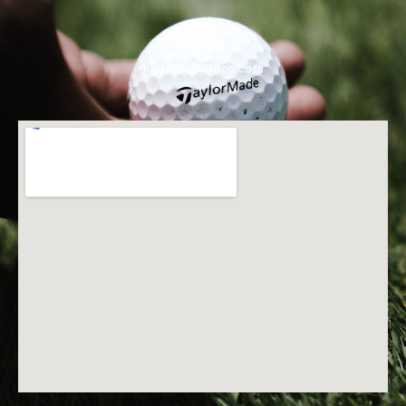
Email
kgdphg@yahoo.com