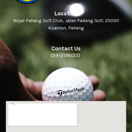
Location
Royal Pahang Golf Club, Jalan Padang Golf, 25050
Kuantan, Pahang
Contact Us
014-2196000
Email
kgdphg@yahoo.com