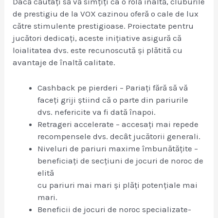
Dacă căutați să vă simțiți ca o rolă înaltă, cluburile
de prestigiu de la VOX cazinou oferă o cale de lux
către stimulente prestigioase. Proiectate pentru
jucători dedicați, aceste inițiative asigură că
loialitatea dvs. este recunoscută și plătită cu
avantaje de înaltă calitate.
Cashback pe pierderi – Pariați fără să vă
faceți griji știind că o parte din pariurile
dvs. nefericite va fi dată înapoi.
Retrageri accelerate – accesați mai repede
recompensele dvs. decât jucătorii generali.
Niveluri de pariuri maxime îmbunătățite –
beneficiați de secțiuni de jocuri de noroc de
elită
cu pariuri mai mari și plăți potențiale mai
mari.
Beneficii de jocuri de noroc specializate-