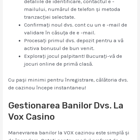
detaliile de identificare, contactul e -
mailului, numărul de telefon și metoda
tranzacției selectate.
Confirmați noul dvs. cont cu un e -mail de
validare în căsuța de e -mail.
Procesați primul dvs. depozit pentru a vă
activa bonusul de bun venit.
Explorați jocul palpitant! Bucurați-vă de
jocuri online de primă clasă.
Cu pași minimi pentru înregistrare, călătoria dvs.
de cazinou începe instantaneu!
Gestionarea Banilor Dvs. La
Vox Casino
Manevrarea banilor la VOX cazinou este simplă și