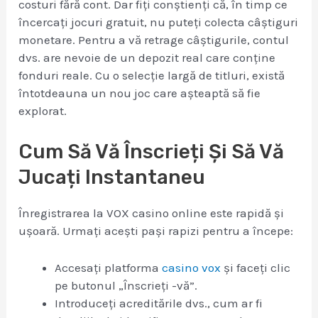
costuri fără cont. Dar fiți conștienți că, în timp ce
încercați jocuri gratuit, nu puteți colecta câștiguri
monetare. Pentru a vă retrage câștigurile, contul
dvs. are nevoie de un depozit real care conține
fonduri reale. Cu o selecție largă de titluri, există
întotdeauna un nou joc care așteaptă să fie
explorat.
Cum Să Vă Înscrieți Și Să Vă
Jucați Instantaneu
Înregistrarea la VOX casino online este rapidă și
ușoară. Urmați acești pași rapizi pentru a începe:
Accesați platforma
casino vox
și faceți clic
pe butonul „Înscrieți -vă”.
Introduceți acreditările dvs., cum ar fi