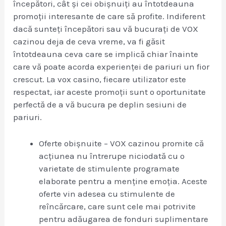
începători, cât și cei obișnuiți au întotdeauna
promoții interesante de care să profite. Indiferent
dacă sunteți începători sau vă bucurați de VOX
cazinou deja de ceva vreme, va fi găsit
întotdeauna ceva care se implică chiar înainte
care vă poate acorda experienței de pariuri un fior
crescut. La vox casino, fiecare utilizator este
respectat, iar aceste promoții sunt o oportunitate
perfectă de a vă bucura pe deplin sesiuni de
pariuri.
Oferte obișnuite – VOX cazinou promite că
acțiunea nu întrerupe niciodată cu o
varietate de stimulente programate
elaborate pentru a menține emoția. Aceste
oferte vin adesea cu stimulente de
reîncărcare, care sunt cele mai potrivite
pentru adăugarea de fonduri suplimentare