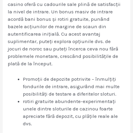
casino oferă cu cadourile sale plină de satisfacții
la nivel de intrare. Un bonus masiv de intrare
acordă bani bonus și rotiri gratuite, punând
bazele acțiunilor de margine de scaun din
autentificarea inițială. Cu acest avantaj
suplimentar, puteți explora opțiunile dvs. de
jocuri de noroc sau puteți încerca ceva nou fără
problemele monetare, crescând posibilitățile de
plată de la început.
Promoții de depozite potrivite – înmulțiți
fondurile de intrare, asigurând mai multe
posibilități de testare a diferitelor sloturi.
rotiri gratuite abundente-experimentați
unele dintre sloturile de cazinou foarte
apreciate fără depozit, cu plățile reale ale
dvs.