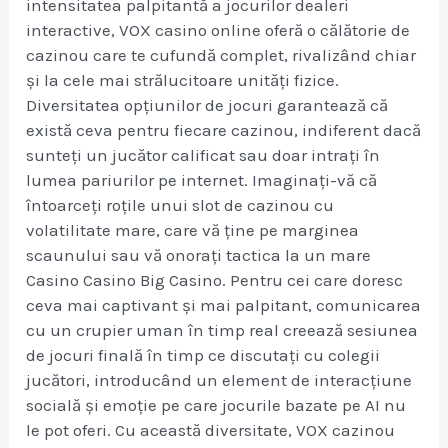
intensitatea palpitantă a jocurilor dealeri
interactive, VOX casino online oferă o călătorie de
cazinou care te cufundă complet, rivalizând chiar
și la cele mai strălucitoare unități fizice.
Diversitatea opțiunilor de jocuri garantează că
există ceva pentru fiecare cazinou, indiferent dacă
sunteți un jucător calificat sau doar intrați în
lumea pariurilor pe internet. Imaginați-vă că
întoarceți roțile unui slot de cazinou cu
volatilitate mare, care vă ține pe marginea
scaunului sau vă onorați tactica la un mare
Casino Casino Big Casino. Pentru cei care doresc
ceva mai captivant și mai palpitant, comunicarea
cu un crupier uman în timp real creează sesiunea
de jocuri finală în timp ce discutați cu colegii
jucători, introducând un element de interacțiune
socială și emoție pe care jocurile bazate pe AI nu
le pot oferi. Cu această diversitate, VOX cazinou