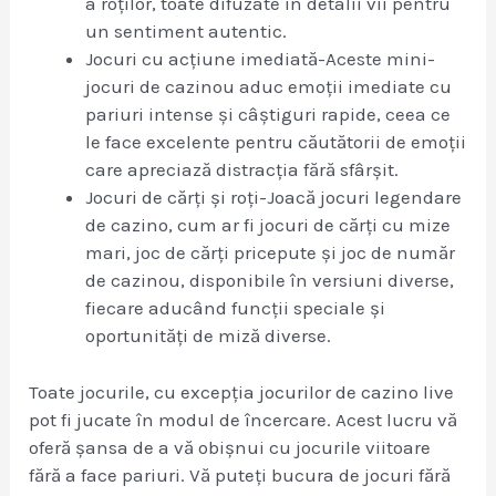
a roților, toate difuzate în detalii vii pentru
un sentiment autentic.
Jocuri cu acțiune imediată-Aceste mini-
jocuri de cazinou aduc emoții imediate cu
pariuri intense și câștiguri rapide, ceea ce
le face excelente pentru căutătorii de emoții
care apreciază distracția fără sfârșit.
Jocuri de cărți și roți-Joacă jocuri legendare
de cazino, cum ar fi jocuri de cărți cu mize
mari, joc de cărți pricepute și joc de număr
de cazinou, disponibile în versiuni diverse,
fiecare aducând funcții speciale și
oportunități de miză diverse.
Toate jocurile, cu excepția jocurilor de cazino live
pot fi jucate în modul de încercare. Acest lucru vă
oferă șansa de a vă obișnui cu jocurile viitoare
fără a face pariuri. Vă puteți bucura de jocuri fără