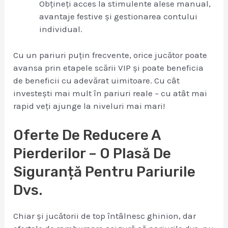
Obțineți acces la stimulente alese manual,
avantaje festive și gestionarea contului
individual.
Cu un pariuri puțin frecvente, orice jucător poate
avansa prin etapele scării VIP și poate beneficia
de beneficii cu adevărat uimitoare. Cu cât
investești mai mult în pariuri reale – cu atât mai
rapid veți ajunge la niveluri mai mari!
Oferte De Reducere A
Pierderilor – O Plasă De
Siguranță Pentru Pariurile
Dvs.
Chiar și jucătorii de top întâlnesc ghinion, dar