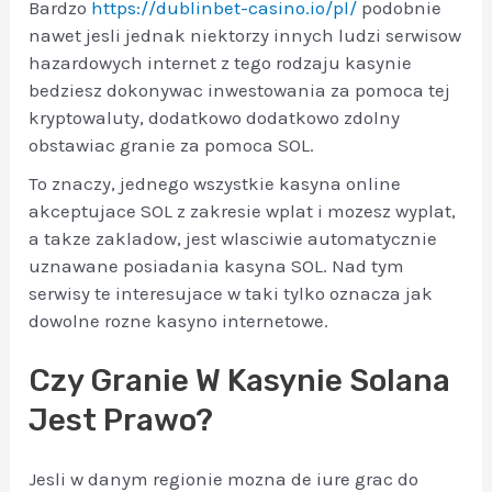
Bardzo
https://dublinbet-casino.io/pl/
podobnie
nawet jesli jednak niektorzy innych ludzi serwisow
hazardowych internet z tego rodzaju kasynie
bedziesz dokonywac inwestowania za pomoca tej
kryptowaluty, dodatkowo dodatkowo zdolny
obstawiac granie za pomoca SOL.
To znaczy, jednego wszystkie kasyna online
akceptujace SOL z zakresie wplat i mozesz wyplat,
a takze zakladow, jest wlasciwie automatycznie
uznawane posiadania kasyna SOL. Nad tym
serwisy te interesujace w taki tylko oznacza jak
dowolne rozne kasyno internetowe.
Czy Granie W Kasynie Solana
Jest Prawo?
Jesli w danym regionie mozna de iure grac do