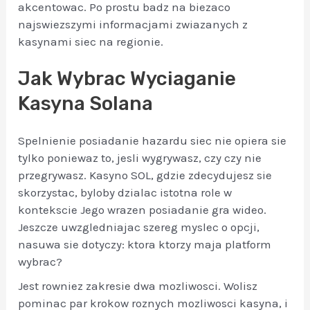
akcentowac. Po prostu badz na biezaco
najswiezszymi informacjami zwiazanych z
kasynami siec na regionie.
Jak Wybrac Wyciaganie
Kasyna Solana
Spelnienie posiadanie hazardu siec nie opiera sie
tylko poniewaz to, jesli wygrywasz, czy czy nie
przegrywasz. Kasyno SOL, gdzie zdecydujesz sie
skorzystac, byloby dzialac istotna role w
kontekscie Jego wrazen posiadanie gra wideo.
Jeszcze uwzgledniajac szereg myslec o opcji,
nasuwa sie dotyczy: ktora ktorzy maja platform
wybrac?
Jest rowniez zakresie dwa mozliwosci. Wolisz
pominac par krokow roznych mozliwosci kasyna, i