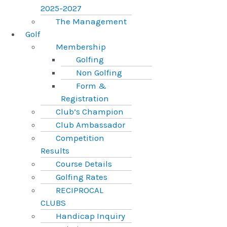
2025-2027
The Management
Golf
Membership
Golfing
Non Golfing
Form &
Registration
Club’s Champion
Club Ambassador
Competition
Results
Course Details
Golfing Rates
RECIPROCAL
CLUBS
Handicap Inquiry