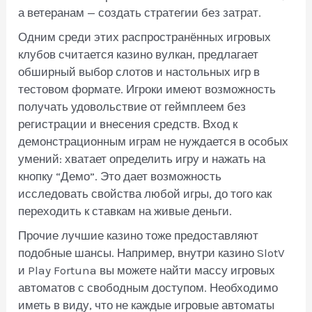
а ветеранам — создать стратегии без затрат.
Одним среди этих распространённых игровых
клубов считается казино вулкан, предлагает
обширный выбор слотов и настольных игр в
тестовом формате. Игроки имеют возможность
получать удовольствие от геймплеем без
регистрации и внесения средств. Вход к
демонстрационным играм не нуждается в особых
умений: хватает определить игру и нажать на
кнопку “Демо”. Это дает возможность
исследовать свойства любой игры, до того как
переходить к ставкам на живые деньги.
Прочие лучшие казино тоже предоставляют
подобные шансы. Например, внутри казино SlotV
и Play Fortuna вы можете найти массу игровых
автоматов с свободным доступом. Необходимо
иметь в виду, что не каждые игровые автоматы