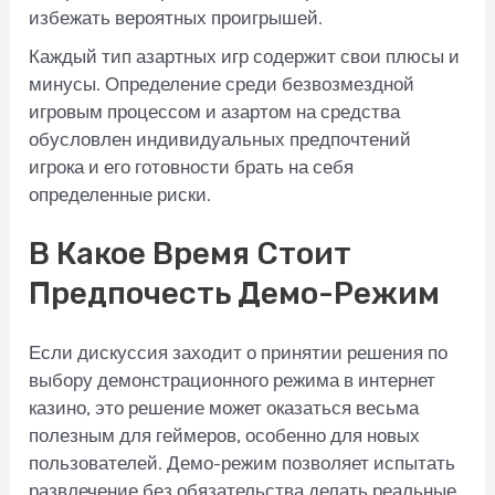
избежать вероятных проигрышей.
Каждый тип азартных игр содержит свои плюсы и
минусы. Определение среди безвозмездной
игровым процессом и азартом на средства
обусловлен индивидуальных предпочтений
игрока и его готовности брать на себя
определенные риски.
В Какое Время Стоит
Предпочесть Демо-Режим
Если дискуссия заходит о принятии решения по
выбору демонстрационного режима в интернет
казино, это решение может оказаться весьма
полезным для геймеров, особенно для новых
пользователей. Демо-режим позволяет испытать
развлечение без обязательства делать реальные