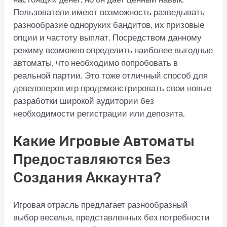
Пользователи имеют возможность разведывать
разнообразие одноруких бандитов, их призовые
опции и частоту выплат. Посредством данному
режиму возможно определить наиболее выгодные
автоматы, что необходимо попробовать в
реальной партии. Это тоже отличный способ для
девелоперов игр продемонстрировать свои новые
разработки широкой аудитории без
необходимости регистрации или депозита.
Какие Игровые Автоматы
Предоставляются Без
Создания Аккаунта?
Игровая отрасль предлагает разнообразный
выбор веселья, представленных без потребности