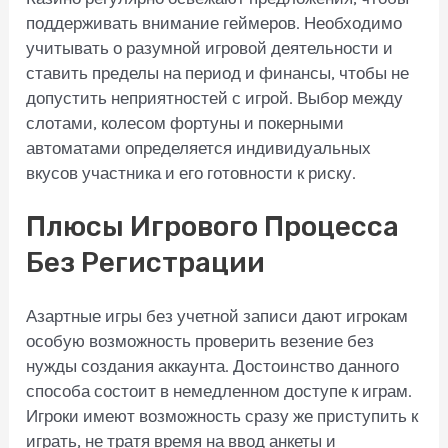
поддерживать внимание геймеров. Необходимо
учитывать о разумной игровой деятельности и
ставить пределы на период и финансы, чтобы не
допустить неприятностей с игрой. Выбор между
слотами, колесом фортуны и покерными
автоматами определяется индивидуальных
вкусов участника и его готовности к риску.
Плюсы Игрового Процесса
Без Регистрации
Азартные игры без учетной записи дают игрокам
особую возможность проверить везение без
нужды создания аккаунта. Достоинство данного
способа состоит в немедленном доступе к играм.
Игроки имеют возможность сразу же приступить к
играть, не тратя время на ввод анкеты и