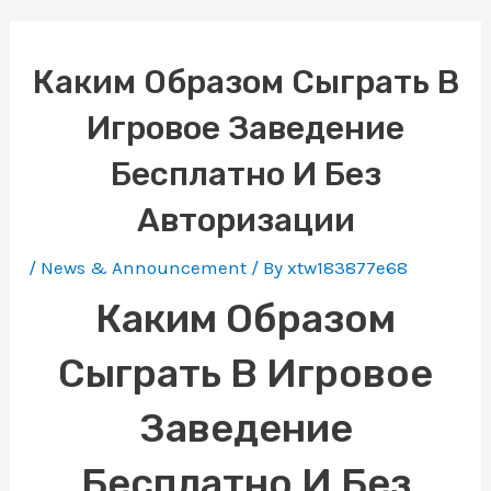
Каким Образом Сыграть В
Игровое Заведение
Бесплатно И Без
Авторизации
/
News & Announcement
/ By
xtw183877e68
Каким Образом
Сыграть В Игровое
Заведение
Бесплатно И Без