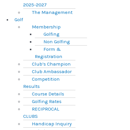
2025-2027
The Management
Golf
Membership
Golfing
Non Golfing
Form &
Registration
Club’s Champion
Club Ambassador
Competition
Results
Course Details
Golfing Rates
RECIPROCAL
CLUBS
Handicap Inquiry