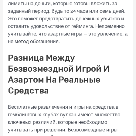
лимиты на деньги, которые готовы вложить за
заданный период, будь то 24 часа или семь дней.
Это поможет предотвратить денежных убытков и
оставить удовольствие от гейминга. Непременно
учитывайте, что азартные игры — это увлечение, а
не метод обогащения.
Разница Между
Безвозмездной Игрой И
Азартом На Реальные
Средства
Бесплатные развлечения и игры на средства в
гемблинговых клубах вулкан имеют множество
ключевых различий, которые необходимо
учитывать при решении. Безвозмездные игры