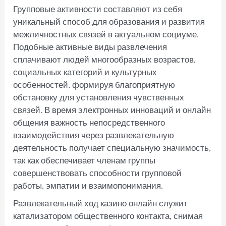
Групповые активности составляют из себя
уникальный способ для образования и развития
межличностных связей в актуальном социуме.
Подобные активные виды развлечения
сплачивают людей многообразных возрастов,
социальных категорий и культурных
особенностей, формируя благоприятную
обстановку для установления чувственных
связей. В время электронных инноваций и онлайн
общения важность непосредственного
взаимодействия через развлекательную
деятельность получает специальную значимость,
так как обеспечивает членам группы
совершенствовать способности групповой
работы, эмпатии и взаимопонимания.
Развлекательный ход казино онлайн служит
катализатором общественного контакта, снимая