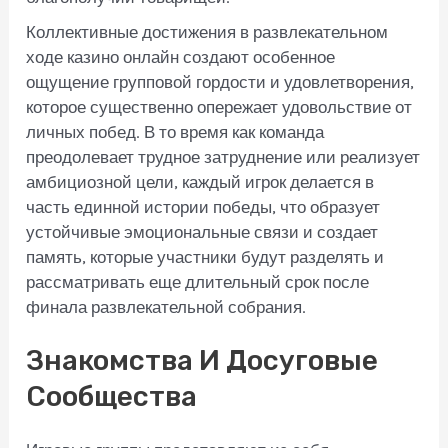
Коллективные достижения в развлекательном
ходе казино онлайн создают особенное
ощущение групповой гордости и удовлетворения,
которое существенно опережает удовольствие от
личных побед. В то время как команда
преодолевает трудное затруднение или реализует
амбициозной цели, каждый игрок делается в
часть единной истории победы, что образует
устойчивые эмоциональные связи и создает
память, которые участники будут разделять и
рассматривать еще длительный срок после
финала развлекательной собрания.
Знакомства И Досуговые
Сообщества