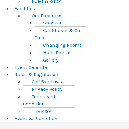
Buletin KGDP
Facilities
Our Facilities
Snooker
Car Sticker & Car
Park
Changing Rooms
Halls Rental
Gallery
Event Calendar
Rules & Regulation
Golf Bye-Laws
Privacy Policy
Terms And
Condition
The R&A
Event & Promotion