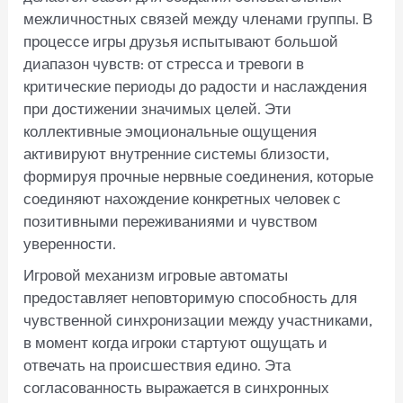
межличностных связей между членами группы. В
процессе игры друзья испытывают большой
диапазон чувств: от стресса и тревоги в
критические периоды до радости и наслаждения
при достижении значимых целей. Эти
коллективные эмоциональные ощущения
активируют внутренние системы близости,
формируя прочные нервные соединения, которые
соединяют нахождение конкретных человек с
позитивными переживаниями и чувством
уверенности.
Игровой механизм игровые автоматы
предоставляет неповторимую способность для
чувственной синхронизации между участниками,
в момент когда игроки стартуют ощущать и
отвечать на происшествия едино. Эта
согласованность выражается в синхронных