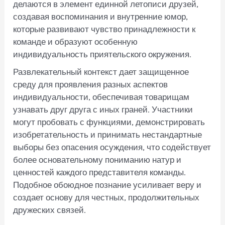
делаются в элемент единной летописи друзей,
создавая воспоминания и внутренние юмор,
которые развивают чувство принадлежности к
команде и образуют особенную
индивидуальность приятельского окружения.
Развлекательный контекст дает защищенное
среду для проявления разных аспектов
индивидуальности, обеспечивая товарищам
узнавать друг друга с иных граней. Участники
могут пробовать с функциями, демонстрировать
изобретательность и принимать нестандартные
выборы без опасения осуждения, что содействует
более основательному пониманию натур и
ценностей каждого представителя команды.
Подобное обоюдное познание усиливает веру и
создает основу для честных, продолжительных
дружеских связей.