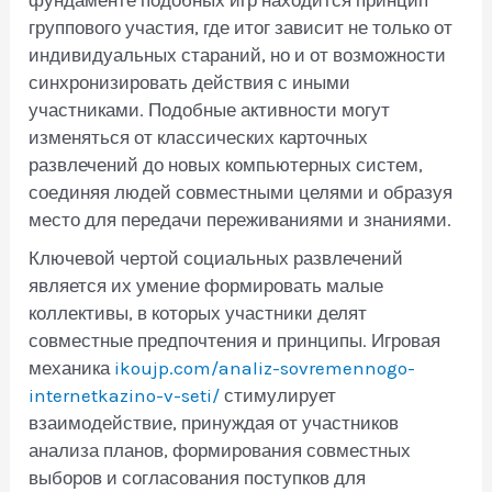
фундаменте подобных игр находится принцип
группового участия, где итог зависит не только от
индивидуальных стараний, но и от возможности
синхронизировать действия с иными
участниками. Подобные активности могут
изменяться от классических карточных
развлечений до новых компьютерных систем,
соединяя людей совместными целями и образуя
место для передачи переживаниями и знаниями.
Ключевой чертой социальных развлечений
является их умение формировать малые
коллективы, в которых участники делят
совместные предпочтения и принципы. Игровая
механика
ikoujp.com/analiz-sovremennogo-
internetkazino-v-seti/
стимулирует
взаимодействие, принуждая от участников
анализа планов, формирования совместных
выборов и согласования поступков для