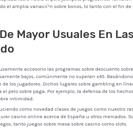
do el amplia variacií³n sobre bonos, lo tanto con el fin de
 De Mayor Usuales En La
ndo
usamente accesorio las programas sobre descuento sobre t
usamente bajos, comúnmente no superan x45. Basándonos en
 de los jugadores. Dichos lugares sobre gambling en línea
el pelo sobre paga. Por ejemplo, la defensa de los hechos
obre intimidad.
oduciendo como novedad clases de juegos como nuestro ra
uier casino online acerca de España u otros mercados. So
juegos, tanto juegos sobre mesa sobre casino como slots.