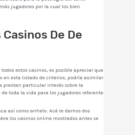
 más jugadores por la cual los bien
s Casinos De De
odos estos casinos, es posible apreciar que
 esta listado de criterios, podría asimilar
 prestan particular interés sobre la
 de toda la vida para los jugadores referente
sca así­ como anhelo. Acá te damos dos
bre los casinos online mostrados antes se