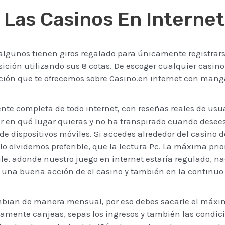
Las Casinos En Internet
 algunos tienen giros regalado para únicamente registrars
ición utilizando sus 8 cotas. De escoger cualquier casino
ación que te ofrecemos sobre Casino.en internet con manga
te completa de todo internet, con reseñas reales de usua
r en qué lugar quieras y no ha transpirado cuando desee
e dispositivos móviles. Si accedes alrededor del casino 
s lo olvidemos preferible, que la lectura Pc. La máxima p
ile, adonde nuestro juego en internet estaría regulado, n
 una buena acción de el casino y también en la continuo
bian de manera mensual, por eso debes sacarle el máxim
amente canjeas, sepas los ingresos y también las condicio