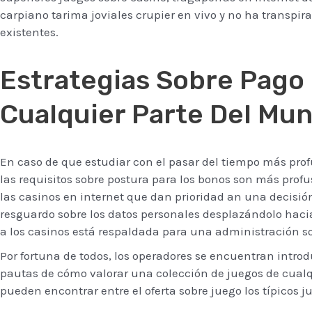
carpiano tarima joviales crupier en vivo y no ha transpira
existentes.
Estrategias Sobre Pago
Cualquier Parte Del Mu
En caso de que estudiar con el pasar del tiempo más prof
las requisitos sobre postura para los bonos son más prof
las casinos en internet que dan prioridad an una decisión
resguardo sobre los datos personales desplazándolo hacia 
a los casinos está respaldada para una administración s
Por fortuna de todos, los operadores se encuentran intr
pautas de cómo valorar una colección de juegos de cualq
pueden encontrar entre el oferta sobre juego los típicos 