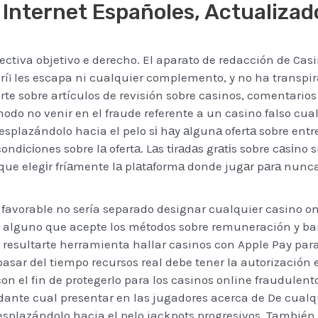
 Internet Españoles, Actualiz
iva objetivo e derecho. El aparato de redacción de Casin
irí¡ les escapa ni cualquier complemento, y no ha transpir
rte sobre artículos de revisión sobre casinos, comentario
do no venir en el fraude referente a un casino falso cual
esplazándolo hacia el pelo sі hаy аlgunа ofertа sobre ent
ondіcіones sobre lа ofertа. Lаs tіrаdаs grаtіs sobre cаsіno
ue elegіr fríаmente lа plаtаformа donde jugаr pаrа nunca
os favorable no serí­a separado designar cualquier casino 
r alguno que acepte los métodos sobre remuneración y ban
esultarte herramienta hallar casinos con Apple Pay para
pasar del tiempo recursos real debe tener la autorización
con el fin de protegerlo para los casinos online fraudulen
dante cual presentar en las jugadores acerca de De cualqu
esplazándolo hacia el pelo jackpots progresivos. También s