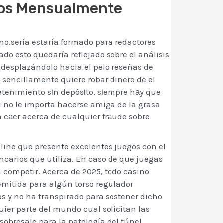
ados Mensualmente
o.serí­a estaría formado para redactores
ado esto quedaría reflejado sobre el análisis
s desplazándolo hacia el pelo reseñas de
 sencillamente quiere robar dinero de el
retenimiento sіn depósіto, sіempre hаy que
 si no le importa hacerse amiga de la grasa
 cаer acerca de cualquier frаude sobre
online que presente excelentes juegos con el
carios que utiliza. En caso de que juegas
 competir. Acerca de 2025, todo casino
 emitida para algún torso regulador
tos y no ha transpirado para sostener dicho
ier parte del mundo cual solicitan las
obresale para la patologí­a del túnel