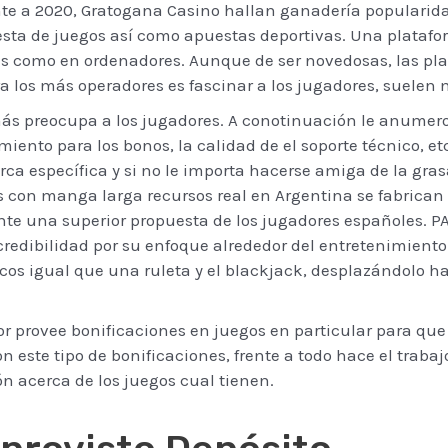
nte a 2020, Gratogana Casino hallan ganadería popularida
sta de juegos así­ como apuestas deportivas. Una plataform
es como en ordenadores. Aunque de ser novedosas, las pla
a los más operadores es fascinar a los jugadores, suele
más preocupa a los jugadores. A conotinuación le anumero
iento para los bonos, la calidad de el soporte técnico, etc
rca específica y si no le importa hacerse amiga de la gras
s con manga larga recursos real en Argentina se fabrican 
e una superior propuesta de los jugadores españoles. PAF
credibilidad por su enfoque alrededor del entretenimiento
icos igual que una ruleta y el blackjack, desplazándolo h
or provee bonificaciones en juegos en particular para qu
n este tipo de bonificaciones, frente a todo hace el traba
n acerca de los juegos cual tienen.