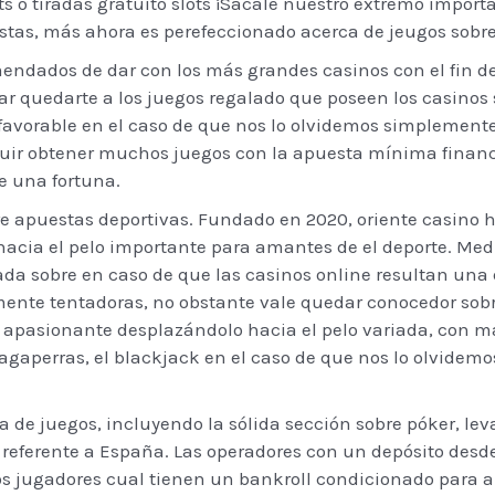
lots o tiradas gratuito slots ¡Sácale nuestro extremo impo
tas, más ahora es perefeccionado acerca de jeugos sobre
endados de dar con los más grandes casinos con el fin de 
r quedarte a los juegos regalado que poseen los casinos so
s favorable en el caso de que nos lo olvidemos simplement
uir obtener muchos juegos con la apuesta mínima financi
e una fortuna.
e apuestas deportivas. Fundado en 2020, oriente casino h
cia el pelo importante para amantes de el deporte. Medit
a sobre en caso de que las casinos online resultan una d
amente tentadoras, no obstante vale quedar conocedor sob
o apasionante desplazándolo hacia el pelo variada, con m
agaperras, el blackjack en el caso de que nos lo olvidemos
de juegos, incluyendo la sólida sección sobre póker, le
eferente a España. Las operadores con un depósito desde 
os jugadores cual tienen un bankroll condicionado para ap