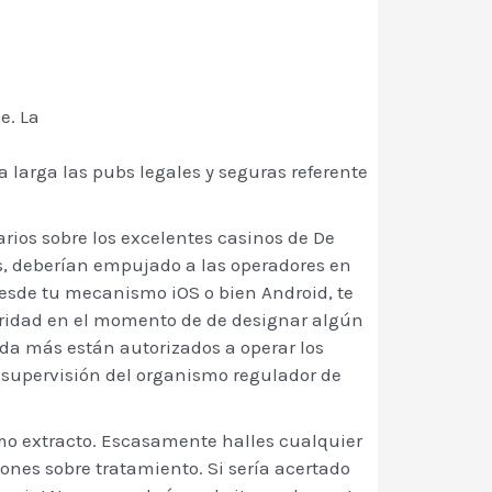
e. La
 larga las pubs legales y seguras referente
rios sobre los excelentes casinos de De
s, deberían empujado a las operadores en
desde tu mecanismo iOS o bien Android, te
rioridad en el momento de de designar algún
ada más están autorizados a operar los
 supervisión del organismo regulador de
o extracto. Escasamente halles cualquier
nes sobre tratamiento. Si serí­a acertado