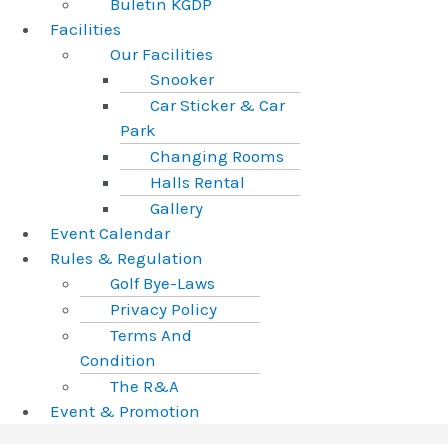
Buletin KGDP
Facilities
Our Facilities
Snooker
Car Sticker & Car
Park
Changing Rooms
Halls Rental
Gallery
Event Calendar
Rules & Regulation
Golf Bye-Laws
Privacy Policy
Terms And
Condition
The R&A
Event & Promotion