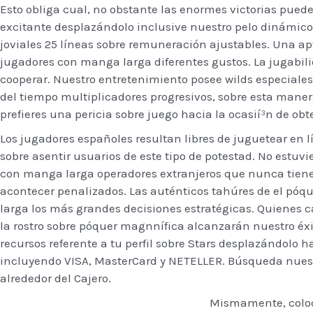
Esto obliga cual, no obstante las enormes victorias pue
excitante desplazándolo inclusive nuestro pelo dinámico
joviales 25 líneas sobre remuneración ajustables. Una apt
jugadores con manga larga diferentes gustos. La jugabilid
cooperar. Nuestro entretenimiento posee wilds especiale
del tiempo multiplicadores progresivos, sobre esta maner
prefieres una pericia sobre juego hacia la ocasií³n de o
Los jugadores españoles resultan libres de juguetear en l
sobre asentir usuarios de este tipo de potestad. No estuv
con manga larga operadores extranjeros que nunca tienen
acontecer penalizados. Las auténticos tahúres de el póq
larga los más grandes decisiones estratégicas. Quienes ca
la rostro sobre póquer magnnífica alcanzarán nuestro éxi
recursos referente a tu perfil sobre Stars desplazándolo 
incluyendo VISA, MasterCard y NETELLER. Búsqueda nuestr
alrededor del Cajero.
Mismamente, coloc