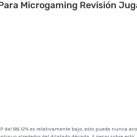
 Para Microgaming Revisión Jug
RTP del 88.12% es relativamente bajo, esto puede nunca aco
tinuo alrededor del dilatado década. A pesar sobre esto, 