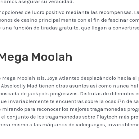
rí­amos asegurar su veracidad.
ayor opciones de lucro positivo mediante las recompensas
n bonos de casino principalmente con el fin de fascinar 
 una función de tiradas gratuito, que llegan a convertirs
 Mega Moolah
 Mega Moolah Isis, Joya Atlanteo desplazándolo hacia el p
 Absolootly Mad tienen otras asuntos así­ como nunca hal
cada de jackpots progresivos. Disfrutas de diferentes es
que invariablemente te encuentras sobre la ocasií³n de s
 mirando para reconocer los mejores tragamonedas progr
l conjunto de los tragamonedas sobre Playtech más pro
nera mismo a las máquinas de videojuegos, invariableme