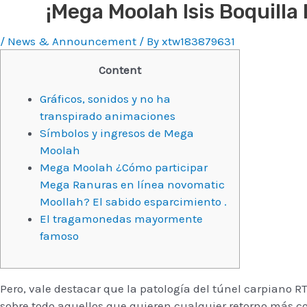
¡Mega Moolah Isis Boquilla
/
News & Announcement
/ By
xtw183879631
Content
Gráficos, sonidos y no ha
transpirado animaciones
Símbolos y ingresos de Mega
Moolah
Mega Moolah ¿Cómo participar
Mega Ranuras en línea novomatic
Moollah? El sabido esparcimiento .
El tragamonedas mayormente
famoso
Pero, vale destacar que la patologí­a del túnel carpiano 
sobre todo aquellos que quieren cualquier retorno más con