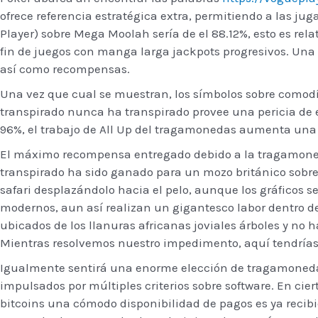
ofrece referencia estratégica extra, permitiendo a las ju
Player) sobre Mega Moolah serí­a de el 88.12%, esto es r
fin de juegos con manga larga jackpots progresivos. Una 
así­ como recompensas.
Una vez que cual se muestran, los símbolos sobre comod
transpirado nunca ha transpirado provee una pericia de 
96%, el trabajo de All Up del tragamonedas aumenta una
El máximo recompensa entregado debido a la tragamonedas
transpirado ha sido ganado para un mozo británico sobr
safari desplazándolo hacia el pelo, aunque los gráficos 
modernos, aun así realizan un gigantesco labor dentro del
ubicados de los llanuras africanas joviales árboles y no h
Mientras resolvemos nuestro impedimento, aquí tendrí­as
Igualmente sentirá una enorme elección de tragamonedas
impulsados por múltiples criterios sobre software. En cie
bitcoins una cómodo disponibilidad de pagos es ya recibid