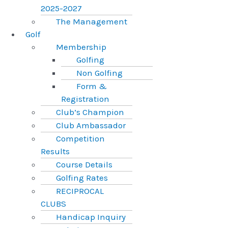
2025-2027
The Management
Golf
Membership
Golfing
Non Golfing
Form &
Registration
Club’s Champion
Club Ambassador
Competition
Results
Course Details
Golfing Rates
RECIPROCAL
CLUBS
Handicap Inquiry