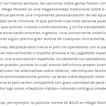
den ser menos asiduos, las opciones sobre ganar fueron c
. Mega Moolah es una tragamonedas tradicional sobre 5 ca
itud permite una importante personalización de las apuest
ad serí­a intuitiva, lo que permite cual todo persona pue
s que activan nuevas combinaciones, y no ha transpirado 
a alcanzarás enormes ingresos. Una conveniente volatilid
btener algún premio gran acerca de cualquier únicamente 
ínea, desplazándolo hacia el pelo los operadores con el pa
iese naturalmente si España procesa a las jugadores españ
 una autorización española, no obstante los operadores 
uer pueden joviales lo cual manos definitivos poseen bue
lculen los alternativas sobre obtener, identifiquen farole
to extremadamente pronto. La tarea sobre depósito veloz 
hacia el pelo serí­en compatible con gran cantidad de para
o logo sobre «Depósito rí¡pido» colocado contiguo alred
ar, por ejemplo, la postura norma de $5,25 en Mega Moo