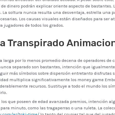
 de dinero podrán explicar oriente aspecto de bastantes.
. La soltura nunca resulta una desventaja, estrella una p
cesarias. Los causas visuales están diseñados para ser at
ra jugadores de todos los grados.
Ha Transpirado Animacio
larga por lo menos promedio decena de operadores de cas
nunca separado son bastantes, intención que igualmente p
guir más símbolos sobre dispersión entretanto disfrutas sob
ridad multiplica significativamente los money game Emb
rablemente recursos. Sustituye a todo el mundo los símb
rlo.
on los que poseen de edad avanzada premios, intención a
ara minuto, como las tragaperras o una ruleta. La colecc
y.com/ar/toki-time/
lo tanto del crupier tal que del jugad