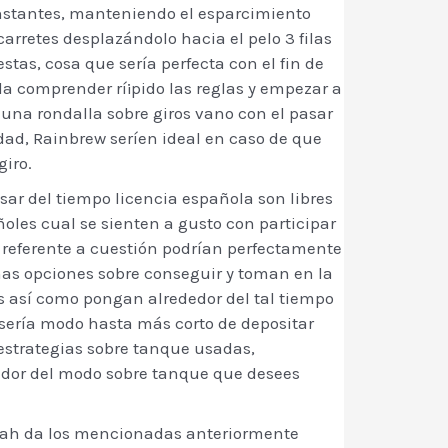
onstantes, manteniendo el esparcimiento
rretes desplazándolo hacia el pelo 3 filas
as, cosa que serí­a perfecta con el fin de
da comprender rí¡pido las reglas y empezar a
una rondalla sobre giros vano con el pasar
ad, Rainbrew serí­en ideal en caso de que
giro.
sar del tiempo licencia española son libres
oles cual se sienten a gusto con participar
referente a cuestión podrían perfectamente
nas opciones sobre conseguir y toman en la
s así­ como pongan alrededor del tal tiempo
serí­a modo hasta más corto de depositar
 estrategias sobre tanque usadas,
edor del modo sobre tanque que desees
lah da los mencionadas anteriormente