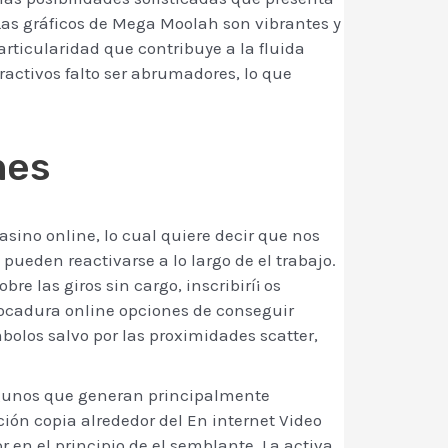
Las gráficos de Mega Moolah son vibrantes y
articularidad que contribuye a la fluida
ractivos falto ser abrumadores, lo que
nes
ino online, lo cual quiere decir que nos
ueden reactivarse a lo largo de el trabajo.
re las giros sin cargo, inscribirí¡ os
ocadura online opciones de conseguir
olos salvo por las proximidades scatter,
lgunos que generan principalmente
ión copia alrededor del En internet Video
or en el principio de el semblante. La activa