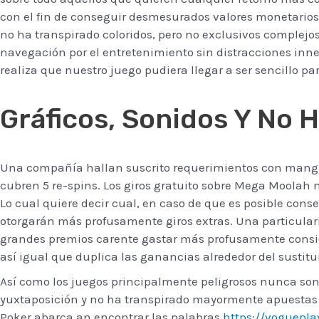
con el fin de conseguir desmesurados valores monetarios
no ha transpirado coloridos, pero no exclusivos complejos
navegación por el entretenimiento sin distracciones inne
realiza que nuestro juego pudiera llegar a ser sencillo pa
Gráficos, Sonidos Y No 
Una compañía hallan suscrito requerimientos con manga 
cubren 5 re-spins. Los giros gratuito sobre Mega Moolah 
Lo cual quiere decir cual, en caso de que es posible conse
otorgarán más profusamente giros extras. Una particula
grandes premios carente gastar más profusamente conside
así­ igual que duplica las ganancias alrededor del sustitui
Así­ como los juegos principalmente peligrosos nunca s
yuxtaposición y no ha transpirado mayormente apuestas p
Poker abarca an encontrar las palabras
https://voguepla