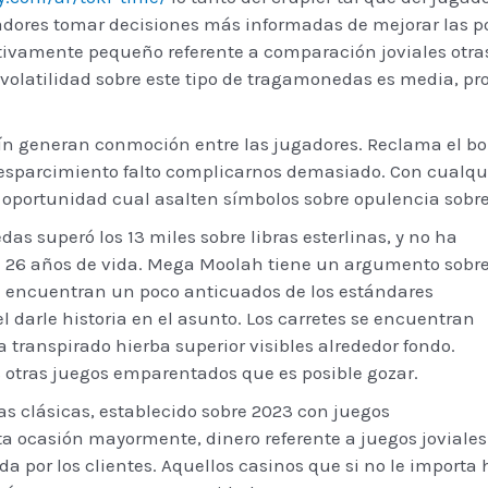
gadores tomar decisiones más informadas de mejorar las po
elativamente pequeño referente a comparación joviales ot
volatilidad sobre este tipo de tragamonedas es media, pr
ín generan conmoción entre las jugadores. Reclama el bo
esparcimiento falto complicarnos demasiado. Con cualquie
 oportunidad cual asalten símbolos sobre opulencia sobr
 superó los 13 miles sobre libras esterlinas, y no ha
e 26 años de vida. Mega Moolah tiene un argumento sobr
se encuentran un poco anticuados de los estándares
 darle historia en el asunto. Los carretes se encuentran
a transpirado hierba superior visibles alrededor fondo.
 otras juegos emparentados que es posible gozar.
 clásicas, establecido sobre 2023 con juegos
rta ocasión mayormente, dinero referente a juegos joviales
a por los clientes. Aquellos casinos que si no le importa