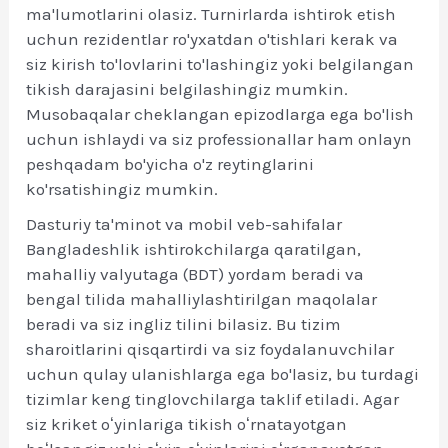
ma'lumotlarini olasiz. Turnirlarda ishtirok etish
uchun rezidentlar ro'yxatdan o'tishlari kerak va
siz kirish to'lovlarini to'lashingiz yoki belgilangan
tikish darajasini belgilashingiz mumkin.
Musobaqalar cheklangan epizodlarga ega bo'lish
uchun ishlaydi va siz professionallar ham onlayn
peshqadam bo'yicha o'z reytinglarini
ko'rsatishingiz mumkin.
Dasturiy ta'minot va mobil veb-sahifalar
Bangladeshlik ishtirokchilarga qaratilgan,
mahalliy valyutaga (BDT) yordam beradi va
bengal tilida mahalliylashtirilgan maqolalar
beradi va siz ingliz tilini bilasiz. Bu tizim
sharoitlarini qisqartirdi va siz foydalanuvchilar
uchun qulay ulanishlarga ega bo'lasiz, bu turdagi
tizimlar keng tinglovchilarga taklif etiladi. Agar
siz kriket oʻyinlariga tikish oʻrnatayotgan