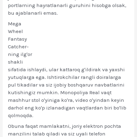
portlarning hayratlanarli guruhini hisobga olsak,
bu ajablanarli emas.
Mega
Wheel
Fantasy
Catcher-
ning ilg'or
shakli
sifatida ishlaydi, ular kattaroq g'ildirak va yaxshi
yutuqlarga ega. Ishtirokchilar rangli doiralarga
pul tikadilar va siz ijobiy boshqaruv navbatlarini
kutishingiz mumkin. Monopoliya Real vaqt
mashhur stol o'yiniga ko'ra, video o'yindan keyin
darhol eng ko'p izlanadigan vaqtlardan biri bo'lib
qolmoqda.
Obuna faqat mamlakatni, joriy elektron pochta
manzilini talab qiladi va siz uyali telefon