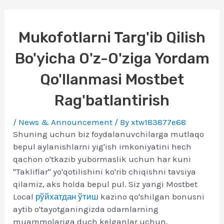
Mukofotlarni Targ'ib Qilish
Bo'yicha O'z-O'ziga Yordam
Qo'llanmasi Mostbet
Rag'batlantirish
/
News & Announcement
/ By
xtw183877e68
Shuning uchun biz foydalanuvchilarga mutlaqo
bepul aylanishlarni yig'ish imkoniyatini hech
qachon o'tkazib yubormaslik uchun har kuni
"Takliflar" yo'qotilishini ko'rib chiqishni tavsiya
qilamiz, aks holda bepul pul.
Siz yangi Mostbet
Local
рўйхатдан ўтиш
kazino qo'shilgan bonusni
aytib o'tayotganingizda odamlarning
muammolariga duch kelganlar uchun,