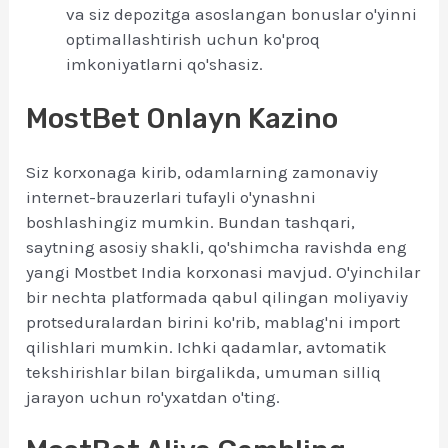
va siz depozitga asoslangan bonuslar o'yinni
optimallashtirish uchun ko'proq
imkoniyatlarni qo'shasiz.
MostBet Onlayn Kazino
Siz korxonaga kirib, odamlarning zamonaviy
internet-brauzerlari tufayli o'ynashni
boshlashingiz mumkin. Bundan tashqari,
saytning asosiy shakli, qo'shimcha ravishda eng
yangi Mostbet India korxonasi mavjud. O'yinchilar
bir nechta platformada qabul qilingan moliyaviy
protseduralardan birini ko'rib, mablag'ni import
qilishlari mumkin. Ichki qadamlar, avtomatik
tekshirishlar bilan birgalikda, umuman silliq
jarayon uchun ro'yxatdan o'ting.