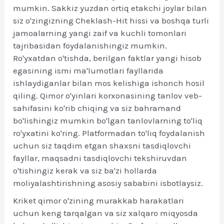
mumkin. Sakkiz yuzdan ortiq etakchi joylar bilan
siz o'zingizning Cheklash-Hit hissi va boshqa turli
jamoalarning yangi zaif va kuchli tomonlari
tajribasidan foydalanishingiz mumkin.
Ro'yxatdan o'tishda, berilgan faktlar yangi hisob
egasining ismi ma'lumotlari fayllarida
ishlaydiganlar bilan mos kelishiga ishonch hosil
qiling. Qimor o'yinlari korxonasining tanlov veb-
sahifasini ko'rib chiqing va siz bahramand
bo'lishingiz mumkin bo'lgan tanlovlarning to'liq
ro'yxatini ko'ring. Platformadan to'liq foydalanish
uchun siz taqdim etgan shaxsni tasdiqlovchi
fayllar, maqsadni tasdiqlovchi tekshiruvdan
o'tishingiz kerak va siz ba'zi hollarda
moliyalashtirishning asosiy sababini isbotlaysiz.
Kriket qimor o'zining murakkab harakatlari
uchun keng tarqalgan va siz xalqaro miqyosda