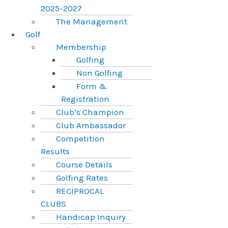
2025-2027
The Management
Golf
Membership
Golfing
Non Golfing
Form &
Registration
Club’s Champion
Club Ambassador
Competition
Results
Course Details
Golfing Rates
RECIPROCAL
CLUBS
Handicap Inquiry