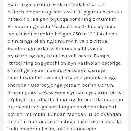
Agar sizga kazino o'yinlari kerak bo'lsa, siz
birinchi depozitingizda 125% BDT yigirma besh,100
ni taklif qiladigan plyusga borishingiz mumkin.
Bir vaqtning o'zida Mostbet Live Online o'yinida
ishlatilishi mumkin bo'lgan 250 ta 100 foiz bepul
oltin tanga olishingiz mumkin va siz Virtual
Sportga ega bo'lasiz. Shunday qilib, video
o'yinlarning ajoyib tanlovi veb-saytni Evropa
Ittifoqining eng yaxshi onlayn kazinolari qatoriga
kiritishga yordam berdi, g'arbdagi Ispaniya
mamlakatidan uzoqda bo'lgan o'yinchilar sizga
sharqdan Ozarbayjonga yordam berish uchun.
Shuningdek, u Rossiyada o'yinchi oyoqlarini bir oz
to'playdi, bu, albatta, bugungi kunda Ukrainadagi
o'qimishli veb-ga asoslangan kazinolardan biri
bo'lishi mumkin. Bundan tashqari, u Chickendan
tashqari mintaqani o'z ichiga olgan mamlakatda
juda mashhur bo'lib, taklif qilinadigan