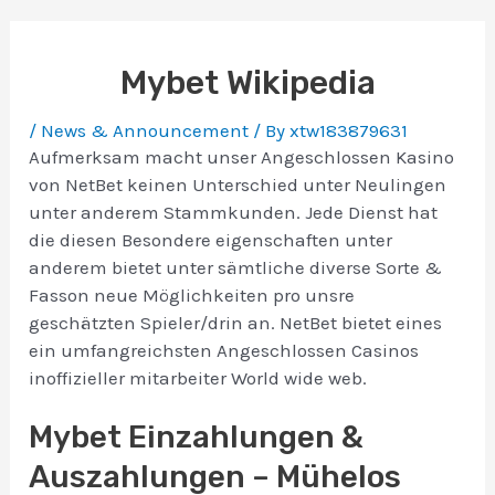
Mybet Wikipedia
/
News & Announcement
/ By
xtw183879631
Aufmerksam macht unser Angeschlossen Kasino
von NetBet keinen Unterschied unter Neulingen
unter anderem Stammkunden. Jede Dienst hat
die diesen Besondere eigenschaften unter
anderem bietet unter sämtliche diverse Sorte &
Fasson neue Möglichkeiten pro unsre
geschätzten Spieler/drin an.
NetBet bietet eines
ein umfangreichsten Angeschlossen Casinos
inoffizieller mitarbeiter World wide web.
Mybet Einzahlungen &
Auszahlungen – Mühelos