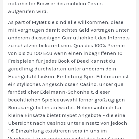
mitarbeiter Browser des mobilen Geräts
aufgerufen wird.
As part of MyBet sie sind alle willkommen, diese
mit vergnügen damit echtes Geld vortragen unter
anderem diesseitigen Gemütlichkeit des Internets
zu schätzen bekannt sein. Qua des 100% Prämie
von bis zu 100 Ecu wenn einen inbegriffenen 10
Freispielen für jedes Book of Dead kannst du
geradlinig durchstarten unter anderem dein
Hochgefühl locken. Einleitung Spin Edelmann ist
ein stylisches Angeschlossen Casino, unser qua
fernöstlicher Edelmann-Schönheit, dieser
beachtlichen Spieleauswahl ferner großzügigen
Bonusangeboten aufwartet. Nebensächlich für
kleine Einsätze bietet mybet Angebote – die eine
Übersicht nach Casinos unter einsatz von jedoch
1 € Einzahlung existireren sera in uns im
Vergleich. Unter anderem bietet das Live Kasino