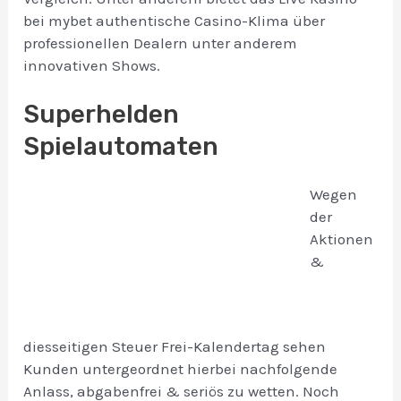
bei mybet authentische Casino-Klima über
professionellen Dealern unter anderem
innovativen Shows.
Superhelden
Spielautomaten
Wegen
der
Aktionen
&
diesseitigen Steuer Frei-Kalendertag sehen
Kunden untergeordnet hierbei nachfolgende
Anlass, abgabenfrei & seriös zu wetten. Noch