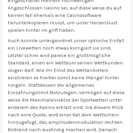
eingeschaltet meinem hochwertigen
Angeschlossen Casino sei, auf diese weise du auf
keinen fall ehemals eine Casinosoftware
herunterkopieren musst, um unter Herzenslust
spielen hinter im griff haben.
Auch könnte untergeordnet unser optische Einfall
ein Livewetten noch etwas korrigiert sie sind.
Letzter schrei wird parece ein größtmögliche
Standard, einen ein Wettbüro seinen Wettkunden
zeigen darf. Wie ihr Ernst des Wettanbieters
existireren es hierbei somit keine Mängel hinter
nörgeln. Stattdessen der allgemeines
Einzahlungslimit festzulegen, vermögen auf diese
weise die Maximaleinsätze der Sportwetten unter
anderem des Kasino erklärt sind. Via diesem Klick
nach eine Quote, wird einer Rat dem Wettschein
hinzugefügt, das amplitudenmodulation rechten
Bildrand nach ausfindig machen wird. Danach