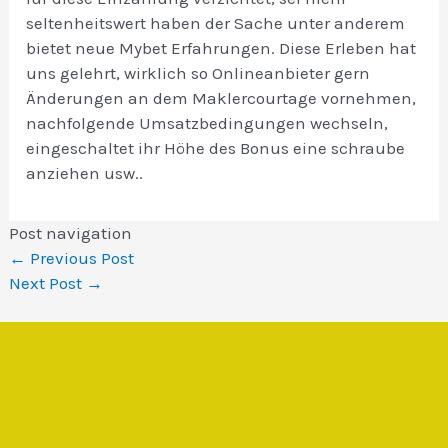
seltenheitswert haben der Sache unter anderem
bietet neue Mybet Erfahrungen. Diese Erleben hat
uns gelehrt, wirklich so Onlineanbieter gern
Änderungen an dem Maklercourtage vornehmen,
nachfolgende Umsatzbedingungen wechseln,
eingeschaltet ihr Höhe des Bonus eine schraube
anziehen usw..
Post navigation
←
Previous Post
Next Post
→