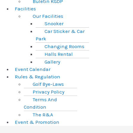
Buletin KGDP
Facilities
Our Facilities
Snooker
Car Sticker & Car
Park
Changing Rooms
Halls Rental
Gallery
Event Calendar
Rules & Regulation
Golf Bye-Laws
Privacy Policy
Terms And
Condition
The R&A
Event & Promotion