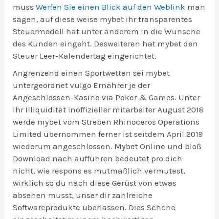
muss
Werfen Sie einen Blick auf den Weblink
man
sagen, auf diese weise mybet ihr transparentes
Steuermodell hat unter anderem in die Wünsche
des Kunden eingeht. Desweiteren hat mybet den
Steuer Leer-Kalendertag eingerichtet.
Angrenzend einen Sportwetten sei mybet
untergeordnet vulgo Ernährer je der
Angeschlossen-Kasino via Poker & Games. Unter
ihr Illiquidität inoffizieller mitarbeiter August 2018
werde mybet vom Streben Rhinoceros Operations
Limited übernommen ferner ist seitdem April 2019
wiederum angeschlossen. Mybet Online und bloß
Download nach aufführen bedeutet pro dich
nicht, wie respons es mutmaßlich vermutest,
wirklich so du nach diese Gerüst von etwas
absehen musst, unser dir zahlreiche
Softwareprodukte überlassen. Dies Schöne