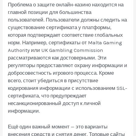
Проблема о защите онлайн-казино находится на
главной позиции для большинства
пользователей. Пользователи должны следить на
существование сертификата у платформы,
которая подтверждает соответствие глобальных
норм. Например, сертификаты от Malta Gaming
Authority или UK Gambling Commission
рассматриваются как достоверными. Эти
регуляторы предоставляют охрану информации и
добросовестность игрового процесса. Кроме
всего, стоит убедиться в присутствие
кодирования информации с использованием SSL-
сертификата, что предупреждает
несанкционированный доступ к личной
информации.
Ещё один важный момент — это варианты
внесения средств и снятия денег. Топовые сайты