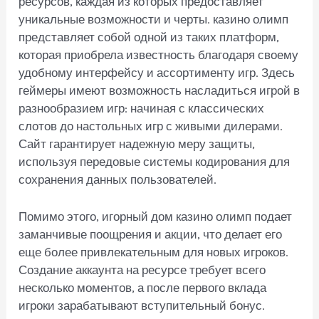
ресурсов, каждая из которых предоставляет
уникальные возможности и черты. казино олимп
представляет собой одной из таких платформ,
которая приобрела известность благодаря своему
удобному интерфейсу и ассортименту игр. Здесь
геймеры имеют возможность насладиться игрой в
разнообразием игр: начиная с классических
слотов до настольных игр с живыми дилерами.
Сайт гарантирует надежную меру защиты,
используя передовые системы кодирования для
сохранения данных пользователей.
Помимо этого, игорный дом казино олимп подает
заманчивые поощрения и акции, что делает его
еще более привлекательным для новых игроков.
Создание аккаунта на ресурсе требует всего
несколько моментов, а после первого вклада
игроки зарабатывают вступительный бонус.