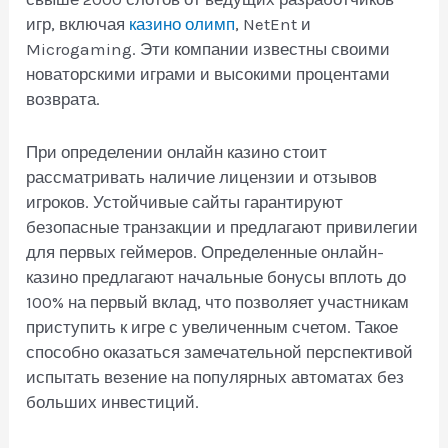
игр, включая
казино олимп
, NetEnt и
Microgaming. Эти компании известны своими
новаторскими играми и высокими процентами
возврата.
При определении онлайн казино стоит
рассматривать наличие лицензии и отзывов
игроков. Устойчивые сайты гарантируют
безопасные транзакции и предлагают привилегии
для первых геймеров. Определенные онлайн-
казино предлагают начальные бонусы вплоть до
100% на первый вклад, что позволяет участникам
приступить к игре с увеличенным счетом. Такое
способно оказаться замечательной перспективой
испытать везение на популярных автоматах без
больших инвестиций.