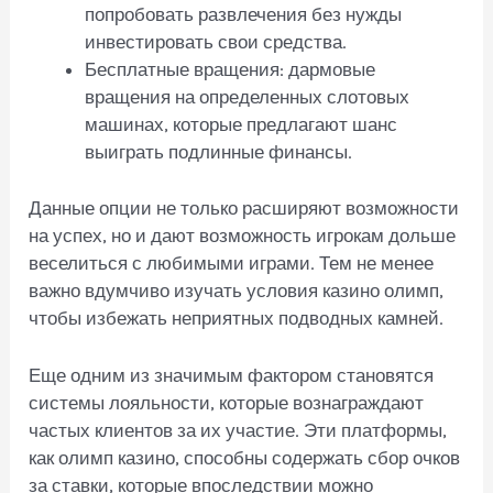
попробовать развлечения без нужды
инвестировать свои средства.
Бесплатные вращения: дармовые
вращения на определенных слотовых
машинах, которые предлагают шанс
выиграть подлинные финансы.
Данные опции не только расширяют возможности
на успех, но и дают возможность игрокам дольше
веселиться с любимыми играми. Тем не менее
важно вдумчиво изучать условия казино олимп,
чтобы избежать неприятных подводных камней.
Еще одним из значимым фактором становятся
системы лояльности, которые вознаграждают
частых клиентов за их участие. Эти платформы,
как олимп казино, способны содержать сбор очков
за ставки, которые впоследствии можно