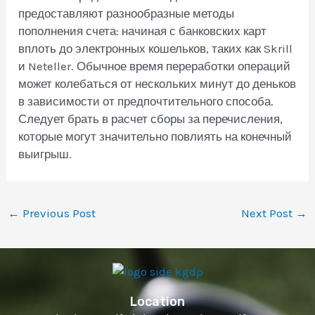
предоставляют разнообразные методы
пополнения счета: начиная с банковских карт
вплоть до электронных кошельков, таких как Skrill
и Neteller. Обычное время переработки операций
может колебаться от нескольких минут до деньков
в зависимости от предпочтительного способа.
Следует брать в расчет сборы за перечисления,
которые могут значительно повлиять на конечный
выигрыш.
←
Previous Post
Next Post
→
Location