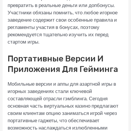
превратить в реальные деньги или допбонусы.
Участники обязаны помнить, что любое игорное
заведение содержит свои особенные правила и
регламенты участия в бонусах, поэтому
рекомендуется тщательно изучить их перед
стартом игры.
Портативные Версии И
Приложения Для Гейминга
Мобильные версии и аппы для азартной игры в
игорных заведениях стали ключевой
составляющей отрасли гэмблинга. Сегодня
основная часть виртуальных казино предлагают
своим клиентам опцию заниматься игрой через
портативные гаджеты, что обеспечивает
возможность наслаждаться излюбленными