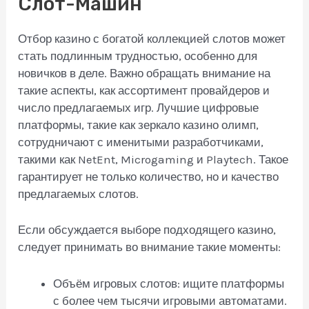
Слот-Машин
Отбор казино с богатой коллекцией слотов может
стать подлинным трудностью, особенно для
новичков в деле. Важно обращать внимание на
такие аспекты, как ассортимент провайдеров и
число предлагаемых игр. Лучшие цифровые
платформы, такие как зеркало казино олимп,
сотрудничают с именитыми разработчиками,
такими как NetEnt, Microgaming и Playtech. Такое
гарантирует не только количество, но и качество
предлагаемых слотов.
Если обсуждается выборе подходящего казино,
следует принимать во внимание такие моменты:
Объём игровых слотов: ищите платформы
с более чем тысячи игровыми автоматами.