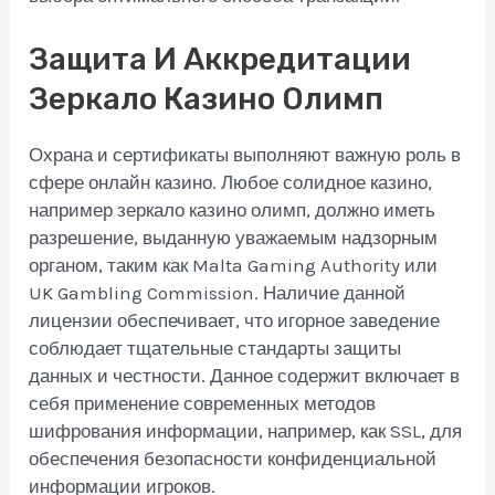
Защита И Аккредитации
Зеркало Казино Олимп
Охрана и сертификаты выполняют важную роль в
сфере онлайн казино. Любое солидное казино,
например зеркало казино олимп, должно иметь
разрешение, выданную уважаемым надзорным
органом, таким как Malta Gaming Authority или
UK Gambling Commission. Наличие данной
лицензии обеспечивает, что игорное заведение
соблюдает тщательные стандарты защиты
данных и честности. Данное содержит включает в
себя применение современных методов
шифрования информации, например, как SSL, для
обеспечения безопасности конфиденциальной
информации игроков.