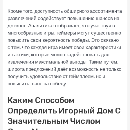
Кроме того, доступность обширного ассортимента
развлечений содействует повышению шансов на
джекпот. Аналитика отображает, что участвуя в
многообразные игры, геймеры могут существенно
повысить свои вероятность победы. Это связано
с тем, что каждая игра имеет свои характеристики
и тактики, которые можно задействовать для
извлечения максимальной выгоды. Таким путём,
широта предложений даёт возможность не только
получить удовольствие от геймплеем, но и
повысить шанс на победу.
Каким Способом
Определить Игорный Дом С
Значительным Числом