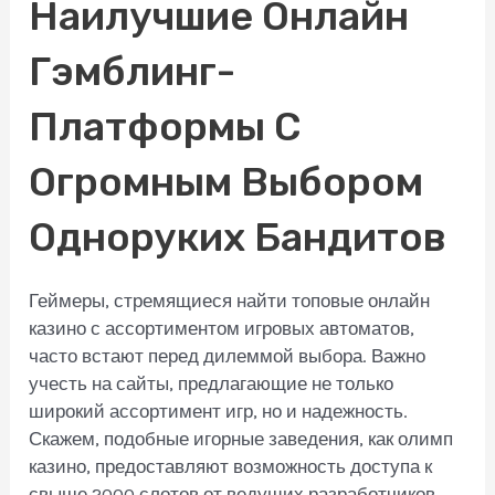
Наилучшие Онлайн
Гэмблинг-
Платформы С
Огромным Выбором
Одноруких Бандитов
Геймеры, стремящиеся найти топовые онлайн
казино с ассортиментом игровых автоматов,
часто встают перед дилеммой выбора. Важно
учесть на сайты, предлагающие не только
широкий ассортимент игр, но и надежность.
Скажем, подобные игорные заведения, как олимп
казино, предоставляют возможность доступа к
свыше 2000 слотов от ведущих разработчиков