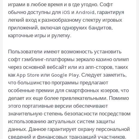
играми в любое время и в где угодно. Софт
обычно доступны для iOS и Android, гарантируя
легкий вход к разнообразному спектру игровых
приложений, включая одноруких бандитов,
карточные игры и рулетку.
Пользователи имеют возможность установить
софт гэмблинг-платформы зеркало казино олимп
через основной вебсайт или из апп-сторов, таких
как App Store или Google Play. Следует заметить,
что большинство программы предлагают
особенные премии для смартфонных юзеров, что
делает их еще более привлекательными. Помимо
этого портативные версии обеспечивают
значительную степень безопасности посредством
использованию актуальных систем защиты
данных. Данное гарантирует охрану персональной
сведений и финансовых транзакций участников.