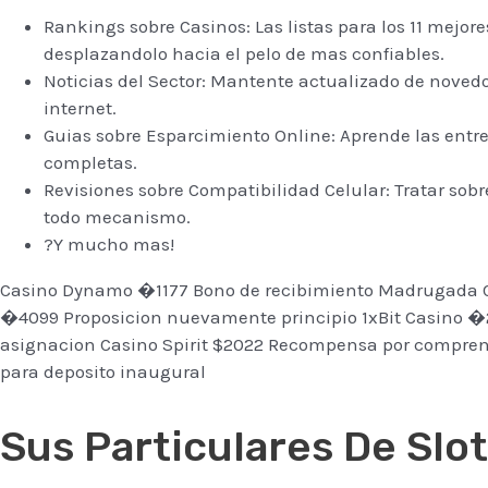
Rankings sobre Casinos: Las listas para los 11 mejo
desplazandolo hacia el pelo de mas confiables.
Noticias del Sector: Mantente actualizado de novedo
internet.
Guias sobre Esparcimiento Online: Aprende las entre
completas.
Revisiones sobre Compatibilidad Celular: Tratar sobr
todo mecanismo.
?Y mucho mas!
Casino Dynamo �1177 Bono de recibimiento Madrugada C
�4099 Proposicion nuevamente principio 1xBit Casino �
asignacion Casino Spirit $2022 Recompensa por comprens
para deposito inaugural
Sus Particulares De Slot