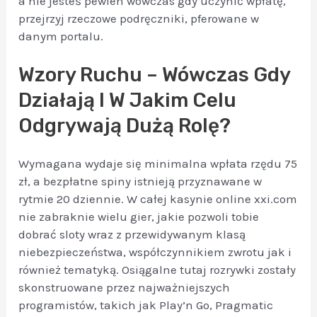
a nie jesteś pewien wówczas gdy uczynić wpłatę,
przejrzyj rzeczowe podręczniki, pferowane w
danym portalu.
Wzory Ruchu – Wówczas Gdy
Działają I W Jakim Celu
Odgrywają Dużą Rolę?
Wymagana wydaje się minimalna wpłata rzędu 75
zł, a bezpłatne spiny istnieją przyznawane w
rytmie 20 dziennie. W całej kasynie online xxi.com
nie zabraknie wielu gier, jakie pozwoli tobie
dobrać sloty wraz z przewidywanym klasą
niebezpieczeństwa, współczynnikiem zwrotu jak i
również tematyką. Osiągalne tutaj rozrywki zostały
skonstruowane przez najważniejszych
programistów, takich jak Play’n Go, Pragmatic