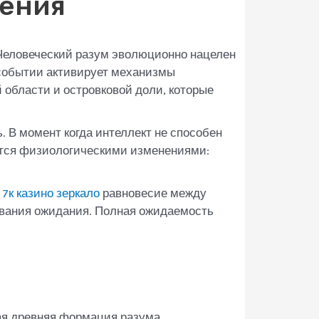
дения
 Человеческий разум эволюционно нацелен
 событии активирует механизмы
 области и островковой доли, которые
 В момент когда интеллект не способен
ается физиологическими изменениями:
.
7к казино зеркало
равновесие между
вания ожидания. Полная ожидаемость
кая древняя формация разума