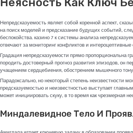
Неясность Как Ключ Б
Непредсказуемость являет собой коренной аспект, ска
на поиск моделей и предсказание будущих событий, сл
беспокойства. казино 7 к системы анализа непредсказуе
отвечают за мониторинг конфликтов и интероцептивные
Градация непредсказуемости прямо пропорциональна град
породить достоверный прогноз развития эпизодов, он п
учащением сердцебиения, обострением мышечного тону
Парадоксально, но некоторый степень неизвестности мо
предсказуемостью и неизвестностью выступает главны
может инициировать скуку, в то время как чрезмерная не
Миндалевидное Тело И Прояв
Амигдала играет ключевую задачу в образовании прояв