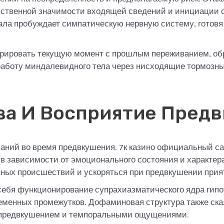
увственной значимости входящей сведений и инициации
ала пробуждает симпатическую нервную систему, готовя
грировать текущую момент с прошлым переживанием, об
работу миндалевидного тела через нисходящие тормозные
ва И Восприятие Пред
ваний во время предвкушения. 7к казино официальный с
 в зависимости от эмоционального состояния и характе
ных происшествий и ускоряться при предвкушении прия
бя функционирование супрахиазматического ядра гипот
ременных промежутков. Дофаминовая структура также ска
, предвкушением и темпоральными ощущениями.