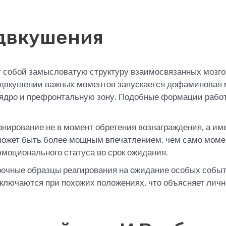
двкушения
собой замысловатую структуру взаимосвязанных мозго
редвкушении важных моментов запускается дофаминовая 
ядро и префронтальную зону. Подобные формации работ
рование не в момент обретения вознаграждения, а име
 может быть более мощным впечатлением, чем само моме
эмоционального статуса во срок ожидания.
прочные образцы реагирования на ожидание особых соб
ключаются при похожих положениях, что объясняет личн