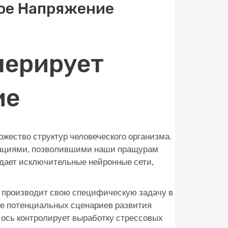
ое Напряжение
нерирует
ие
жество структур человеческого организма.
тациями, позволившими наши пращурам
ждает исключительные нейронные сети,
х производит свою специфическую задачу в
ие потенциальных сценариев развития
 ось контролирует выработку стрессовых