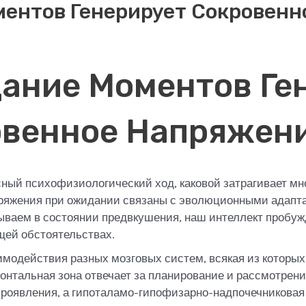
ентов Генерирует Сокровенн
ание Моментов Ге
овенное Напряжен
ый психофизиологический ход, каковой затрагивает мно
пряжения при ожидании связаны с эволюционными адап
бываем в состоянии предвкушения, наш интеллект пробу
щей обстоятельствах.
имодействия разных мозговых систем, всякая из которы
онтальная зона отвечает за планирование и рассмотрен
проявления, а гипоталамо-гипофизарно-надпочечниковая