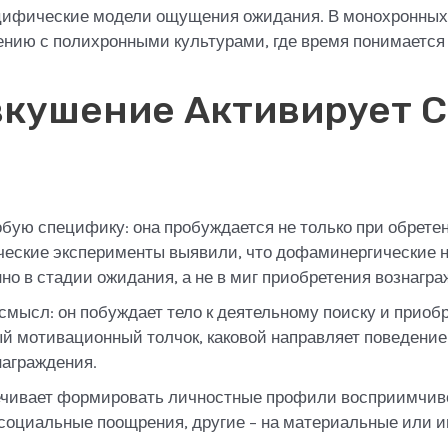
цифические модели ощущения ожидания. В монохронных к
нию с полихронными культурами, где время понимается 
вкушение Активирует 
бую специфику: она пробуждается не только при обретен
ические эксперименты выявили, что дофаминергические 
 в стадии ожидания, а не в миг приобретения вознагра
мысл: он побуждает тело к деятельному поиску и прио
 мотивационный толчок, каковой направляет поведение
награждения.
ечивает формировать личностные профили восприимчиво
социальные поощрения, другие – на материальные или 