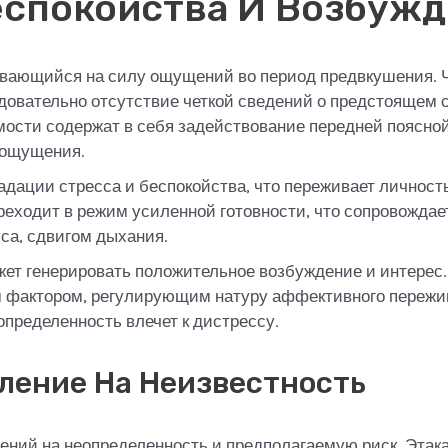
еспокойства И Возбуж
зывающийся на силу ощущений во период предвкушения.
едовательно отсутствие четкой сведений о предстоящем
мости содержат в себя задействование передней поясной
 ощущения.
ации стресса и беспокойства, что переживает личность.
ереходит в режим усиленной готовности, что сопровожд
са, сдвигом дыхания.
жет генерировать положительное возбуждение и интерес
м фактором, регулирующим натуру аффективного пережи
определенность влечет к дистрессу.
ление На Неизвестность
лений на неопределенность и предполагаемую риск. Эта