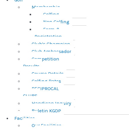
Membership
Golfing
Non Golfing
Form &
Registration
Club’s Champion
Club Ambassador
Competition
Results
Course Details
Golfing Rates
RECIPROCAL
CLUBS
Handicap Inquiry
Buletin KGDP
Facilities
Our Facilities