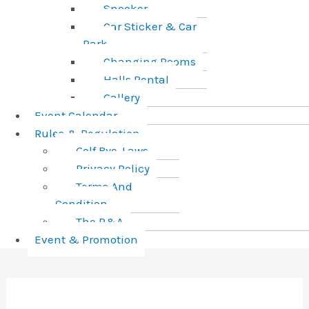
Snooker
Car Sticker & Car
Park
Changing Rooms
Halls Rental
Gallery
Event Calendar
Rules & Regulation
Golf Bye-Laws
Privacy Policy
Terms And
Condition
The R&A
Event & Promotion