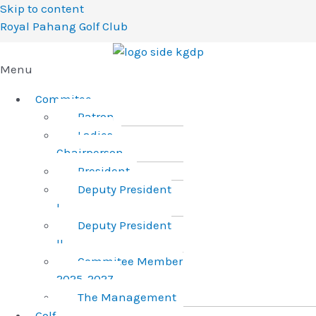
Skip to content
Royal Pahang Golf Club
Menu
Commitee
Patron
Ladies
Chairperson
President
Deputy President
I
Deputy President
II
Commitee Member
2025-2027
The Management
Golf