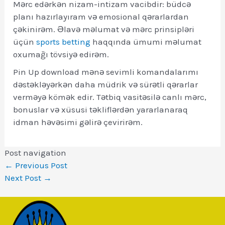
Mərc edərkən nizam-intizam vacibdir: büdcə
planı hazırlayıram və emosional qərarlardan
çəkinirəm. Əlavə məlumat və mərc prinsipləri
üçün
sports betting
haqqında ümumi məlumat
oxumağı tövsiyə edirəm.
Pin Up download mənə sevimli komandalarımı
dəstəkləyərkən daha müdrik və sürətli qərarlar
verməyə kömək edir. Tətbiq vasitəsilə canlı mərc,
bonuslar və xüsusi təkliflərdən yararlanaraq
idman həvəsimi gəlirə çevirirəm.
Post navigation
←
Previous Post
Next Post
→