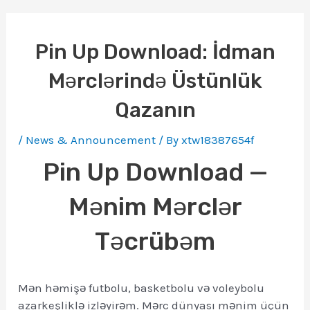
Pin Up Download: İdman
Mərclərində Üstünlük
Qazanın
/
News & Announcement
/ By
xtw18387654f
Pin Up Download —
Mənim Mərclər
Təcrübəm
Mən həmişə futbolu, basketbolu və voleybolu
azarkeşliklə izləyirəm. Mərc dünyası mənim üçün