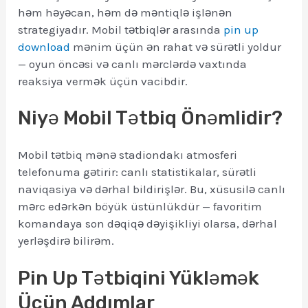
həm həyəcan, həm də məntiqlə işlənən
strategiyadır. Mobil tətbiqlər arasında
pin up
download
mənim üçün ən rahat və sürətli yoldur
— oyun öncəsi və canlı mərclərdə vaxtında
reaksiya vermək üçün vacibdir.
Niyə Mobil Tətbiq Önəmlidir?
Mobil tətbiq mənə stadiondakı atmosferi
telefonuma gətirir: canlı statistikalar, sürətli
naviqasiya və dərhal bildirişlər. Bu, xüsusilə canlı
mərc edərkən böyük üstünlükdür — favoritim
komandaya son dəqiqə dəyişikliyi olarsa, dərhal
yerləşdirə bilirəm.
Pin Up Tətbiqini Yükləmək
Üçün Addımlar