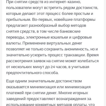
При снятии средств из интернет-казино,
пользователи могут встретить рядом достоинств,
которые делают этот процесс более простым и
прибыльным. Во-первых, новейшие платформы
предлагают разнообразный выбор методов
снятия средств, в том числе банковские
переводы, электронные кошельки и цифровые
валюты. Применение виртуальных денег
позволяет не только сохранить анонимность, но и
значительно ускорить процесс транзакции. Время
рассмотрения заявок на снятие может колебаться
от нескольких минут до 24 часов, в учитывая
предпочтительного способа.
Еще одним значительным достоинством
оказывается минимизация или минимизация
платежей при снятии денег. Многие игорных
заведений предоставляют вознаграждения за
использование конкретных методов оплаты, что