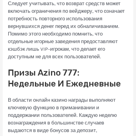
Следует учитывать, что возврат средств может
включать ограничения по вейджеру, что означает
потребность повторного использования
вернувшихся денег перед их обналичиванием.
Помимо этого необходимо помнить, что
отдельные игорные заведения предоставляют
кэшбэк лишь VIP-игрокам, что делает его
доступным не для всех пользователей.
Призы Azino 777:
Недельные И Ежедневные
В области онлайн казино награды выполняют
ключевую функцию в приманивании и
поддержании пользователей. Каждую неделю
вознаграждения в большинстве случаев
выдаются в виде бонусов за депозит,