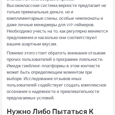
Высококлассная система верности предлагает не
только премиальные деньги, но и
комплиментарные спины, особые чемпионаты и
даже личные менеджеры для VIP-геймеров.
Необходимо учесть на то, как регулярно меняются
предложения и насколько они соответствуют
вашим азартным вкусам.
Помимо этого стоит обратить внимание отзывам
прочих пользователей о программе лояльности.
Имидж гэмблинг-платформы в этом контексте
может быть определяющим моментом при
выборе. Исследование отзывов иных
пользователей содействует создать комплексное
осознание о надежности и привлекательности
предлагаемых условий.
Нужно Либо Пытаться К