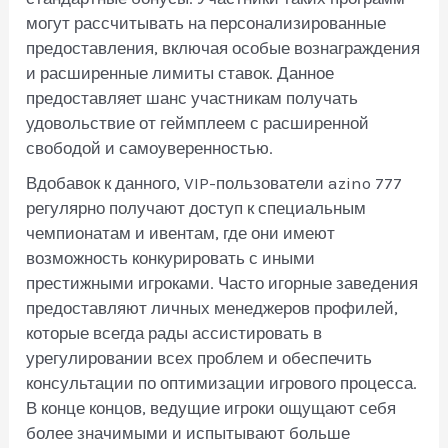
могут рассчитывать на персонализированные
предоставления, включая особые вознаграждения
и расширенные лимиты ставок. Данное
предоставляет шанс участникам получать
удовольствие от геймплеем с расширенной
свободой и самоуверенностью.
Вдобавок к данного, VIP-пользователи azino 777
регулярно получают доступ к специальным
чемпионатам и ивентам, где они имеют
возможность конкурировать с иными
престижными игроками. Часто игорные заведения
предоставляют личных менеджеров профилей,
которые всегда рады ассистировать в
урегулировании всех проблем и обеспечить
консультации по оптимизации игрового процесса.
В конце концов, ведущие игроки ощущают себя
более значимыми и испытывают больше