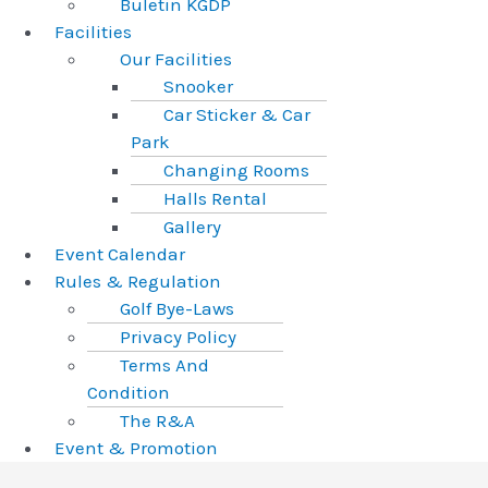
Buletin KGDP
Facilities
Our Facilities
Snooker
Car Sticker & Car
Park
Changing Rooms
Halls Rental
Gallery
Event Calendar
Rules & Regulation
Golf Bye-Laws
Privacy Policy
Terms And
Condition
The R&A
Event & Promotion