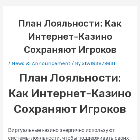
План Лояльности: Как
Интернет-Казино
Сохраняют Игроков
/
News & Announcement
/ By
xtw183879631
План Лояльности:
Как Интернет-Казино
Сохраняют Игроков
Виртуальные казино энергично используют
системы лояльности, чтобы поддерживать своих