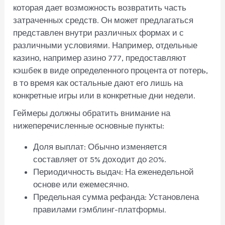
которая дает возможность возвратить часть
затраченных средств. Он может предлагаться
представлен внутри различных формах и с
различными условиями. Например, отдельные
казино, например азино 777, предоставляют
кэшбек в виде определенного процента от потерь,
в то время как остальные дают его лишь на
конкретные игры или в конкретные дни недели.
Геймеры должны обратить внимание на
нижеперечисленные основные пункты:
Доля выплат: Обычно изменяется
составляет от 5% доходит до 20%.
Периодичность выдач: На еженедельной
основе или ежемесячно.
Предельная сумма рефанда: Установлена
правилами гэмблинг-платформы.