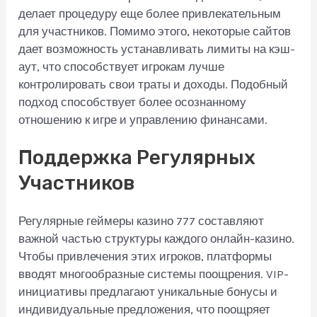
делает процедуру еще более привлекательным
для участников. Помимо этого, некоторые сайтов
дает возможность устанавливать лимиты на кэш-
аут, что способствует игрокам лучше
контролировать свои траты и доходы. Подобный
подход способствует более осознанному
отношению к игре и управлению финансами.
Поддержка Регулярных
Участников
Регулярные геймеры казино 777 составляют
важной частью структуры каждого онлайн-казино.
Чтобы привлечения этих игроков, платформы
вводят многообразные системы поощрения. VIP-
инициативы предлагают уникальные бонусы и
индивидуальные предложения, что поощряет