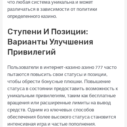
что любая система уникальна и может
различаться в зависимости от политики
определенного казино.
Ступени И Позиции:
Варианты Улучшения
Привилегий
Пользователи в интернет-казино азино 777 часто
пытаются повысить свои статусы и позиции,
чтобы обрести бонусные плюшки. Повышение
статуса в состоянии предоставить возможность к
уникальным привилегиям, таким как бесплатные
вращения или расширенные лимиты на вывод
средств. Одним из ключевых способов
обеспечения более высокого статуса становится
интенсивная игра и частые пополнения.