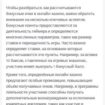
Чтобы разобраться, как рассчитываются
бонусные очки в онлайн-казино, важно обратить
внимание на несколько ключевых аспектов.
Бонусные поинты предоставляются за
деятельность геймера и определяются
многочисленных параметров, таких как размер
ставок и периодичность игры. Часто казино
определяет ставки, на основании которых
рассчитываются эти пункты. Например, за всякие
10 баксов, ставленных на игровых машинах,
участник может выиграть 1 бонусный балл.
Кроме того, определённые онлайн-казино
предлагают особые промоакции, повышающие
объём получаемых очков. Например, в программы
лояльности участники способны получать
дополнительные вознаграждения за исполнение
конкретных критериев, таких как участие в