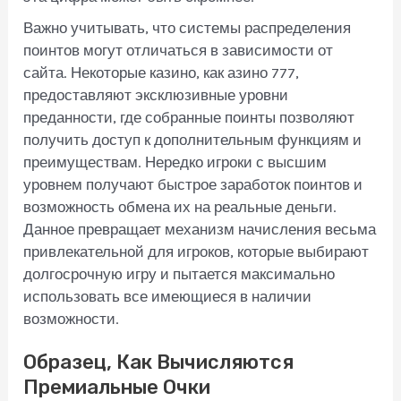
Важно учитывать, что системы распределения
поинтов могут отличаться в зависимости от
сайта. Некоторые казино, как азино 777,
предоставляют эксклюзивные уровни
преданности, где собранные поинты позволяют
получить доступ к дополнительным функциям и
преимуществам. Нередко игроки с высшим
уровнем получают быстрое заработок поинтов и
возможность обмена их на реальные деньги.
Данное превращает механизм начисления весьма
привлекательной для игроков, которые выбирают
долгосрочную игру и пытается максимально
использовать все имеющиеся в наличии
возможности.
Образец, Как Вычисляются
Премиальные Очки