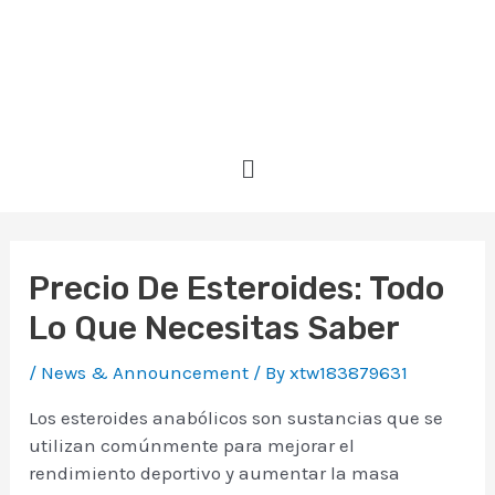
Skip
to
content
Menu
Post
navigation
Precio De Esteroides: Todo
Lo Que Necesitas Saber
/
News & Announcement
/ By
xtw183879631
Los esteroides anabólicos son sustancias que se
utilizan comúnmente para mejorar el
rendimiento deportivo y aumentar la masa