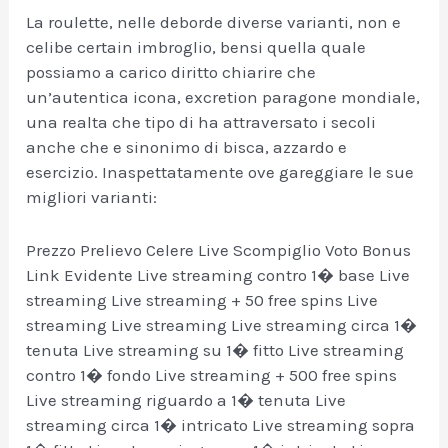
La roulette, nelle deborde diverse varianti, non e
celibe certain imbroglio, bensi quella quale
possiamo a carico diritto chiarire che
un’autentica icona, excretion paragone mondiale,
una realta che tipo di ha attraversato i secoli
anche che e sinonimo di bisca, azzardo e
esercizio. Inaspettatamente ove gareggiare le sue
migliori varianti:
Prezzo Prelievo Celere Live Scompiglio Voto Bonus
Link Evidente Live streaming contro 1� base Live
streaming Live streaming + 50 free spins Live
streaming Live streaming Live streaming circa 1�
tenuta Live streaming su 1� fitto Live streaming
contro 1� fondo Live streaming + 500 free spins
Live streaming riguardo a 1� tenuta Live
streaming circa 1� intricato Live streaming sopra