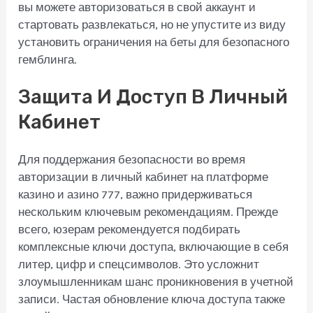
вы можете авторизоваться в свой аккаунт и
стартовать развлекаться, но не упустите из виду
установить ограничения на беты для безопасного
гемблинга.
Защита И Доступ В Личный
Кабинет
Для поддержания безопасности во время
авторизации в личный кабинет на платформе
казино и азино 777, важно придерживаться
нескольким ключевым рекомендациям. Прежде
всего, юзерам рекомендуется подбирать
комплексные ключи доступа, включающие в себя
литер, цифр и спецсимволов. Это усложнит
злоумышленникам шанс проникновения в учетной
записи. Частая обновление ключа доступа также