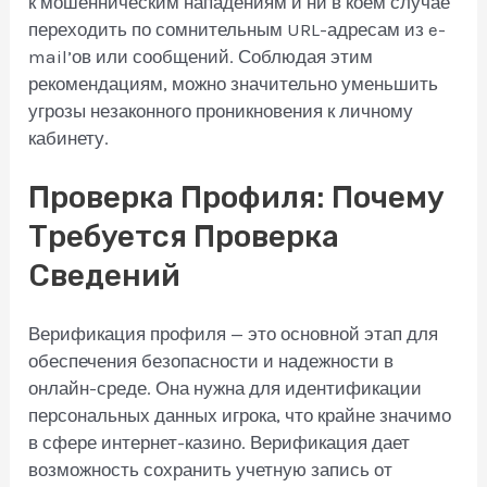
к мошенническим нападениям и ни в коем случае
переходить по сомнительным URL-адресам из e-
mail’ов или сообщений. Соблюдая этим
рекомендациям, можно значительно уменьшить
угрозы незаконного проникновения к личному
кабинету.
Проверка Профиля: Почему
Требуется Проверка
Сведений
Верификация профиля — это основной этап для
обеспечения безопасности и надежности в
онлайн-среде. Она нужна для идентификации
персональных данных игрока, что крайне значимо
в сфере интернет-казино. Верификация дает
возможность сохранить учетную запись от