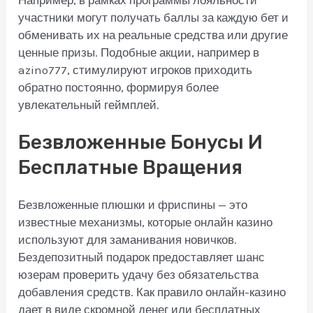
участники могут получать баллы за каждую бет и
обменивать их на реальные средства или другие
ценные призы. Подобные акции, например в
azino777, стимулируют игроков приходить
обратно постоянно, формируя более
увлекательный геймплей.
Безвложенные Бонусы И
Бесплатные Вращения
Безвложенные плюшки и фриспины — это
известные механизмы, которые онлайн казино
используют для заманивания новичков.
Бездепозитный подарок предоставляет шанс
юзерам проверить удачу без обязательства
добавления средств. Как правило онлайн-казино
дает в виде скромной денег или бесплатных