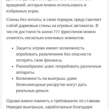
вращений, которые можно использовать в
избранных играх.
Спины без оплаты, в свою порядок, представляют
собой дармовые спины на игровых автоматах. В
числе достоинств азино 777 фриспинов можно
отметить несколько ключевых моментов:
Защита: игроки имеют возможность
опробовать развлечение без опасности
потерять свои финансы.
Разнообразие: шанс попробовать различные
аппараты.
Возможность на выигрыш: даже
безвозмездные раскрутки могут дать
реальные деньги.
Однако важно помнить о требованиях по ставкам.
Нередко выигрыши, заработанные благодаря