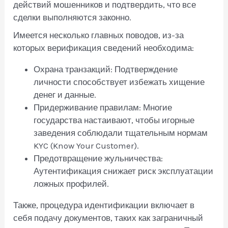
действий мошенников и подтвердить, что все
сделки выполняются законно.
Имеется несколько главных поводов, из-за
которых верификация сведений необходима:
Охрана транзакций: Подтверждение
личности способствует избежать хищение
денег и данные.
Придерживание правилам: Многие
государства настаивают, чтобы игорные
заведения соблюдали тщательным нормам
KYC (Know Your Customer).
Предотвращение жульничества:
Аутентификация снижает риск эксплуатации
ложных профилей.
Также, процедура идентификации включает в
себя подачу документов, таких как заграничный