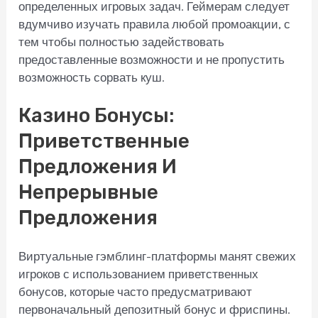
определенных игровых задач. Геймерам следует
вдумчиво изучать правила любой промоакции, с
тем чтобы полностью задействовать
предоставленные возможности и не пропустить
возможность сорвать куш.
Казино Бонусы:
Приветственные
Предложения И
Непрерывные
Предложения
Виртуальные гэмблинг-платформы манят свежих
игроков с использованием приветственных
бонусов, которые часто предусматривают
первоначальный депозитный бонус и фриспины.