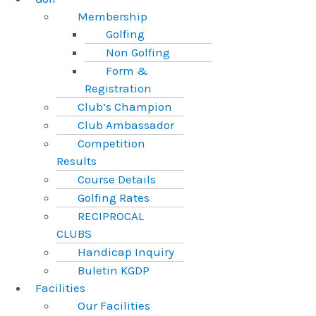
Membership
Golfing
Non Golfing
Form &
Registration
Club’s Champion
Club Ambassador
Competition
Results
Course Details
Golfing Rates
RECIPROCAL
CLUBS
Handicap Inquiry
Buletin KGDP
Facilities
Our Facilities