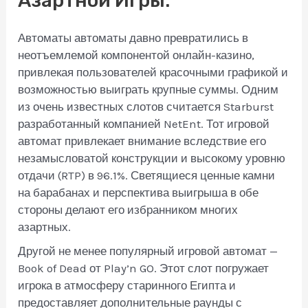
Азартной Игры.
Автоматы автоматы давно превратились в
неотъемлемой компонентой онлайн-казино,
привлекая пользователей красочными графикой и
возможностью выиграть крупные суммы. Одним
из очень известных слотов считается Starburst
разработанный компанией NetEnt. Тот игровой
автомат привлекает внимание вследствие его
незамысловатой конструкции и высокому уровню
отдачи (RTP) в 96.1%. Светящиеся ценные камни
на барабанах и перспектива выигрыша в обе
стороны делают его избранником многих
азартных.
Другой не менее популярный игровой автомат —
Book of Dead от Play’n GO. Этот слот погружает
игрока в атмосферу старинного Египта и
предоставляет дополнительные раунды с