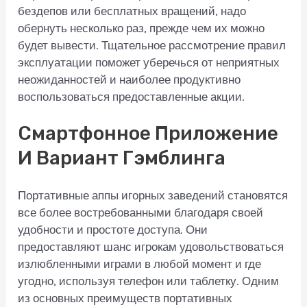
бездепов или бесплатных вращений, надо
обернуть несколько раз, прежде чем их можно
будет вывести. Тщательное рассмотрение правил
эксплуатации поможет уберечься от неприятных
неожиданностей и наиболее продуктивно
воспользоваться предоставленные акции.
Смартфонное Приложение
И Вариант Гэмблинга
Портативные аппы игорных заведений становятся
все более востребованными благодаря своей
удобности и простоте доступа. Они
предоставляют шанс игрокам удовольствоваться
излюбленными играми в любой момент и где
угодно, используя телефон или таблетку. Одним
из основных преимуществ портативных