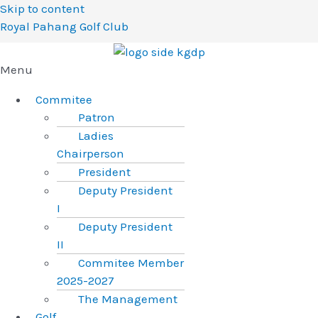
Skip to content
Royal Pahang Golf Club
Menu
Commitee
Patron
Ladies
Chairperson
President
Deputy President
I
Deputy President
II
Commitee Member
2025-2027
The Management
Golf