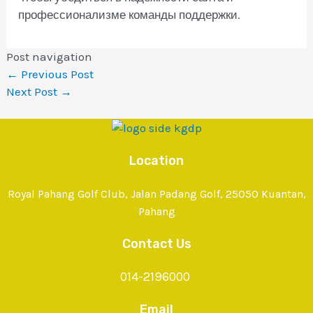
профессионализме команды поддержки.
Post navigation
←
Previous Post
Next Post
→
Location
Royal Pahang Golf Club, Jalan Padang Golf, 25050 Kuantan,
Pahang
Contact Us
014-2196000
Email