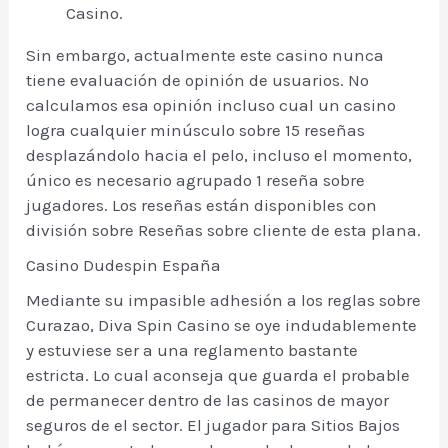
Casino.
Sin embargo, actualmente este casino nunca
tiene evaluación de opinión de usuarios. No
calculamos esa opinión incluso cual un casino
logra cualquier minúsculo sobre 15 reseñas
desplazándolo hacia el pelo, incluso el momento,
único es necesario agrupado 1 reseña sobre
jugadores. Los reseñas están disponibles con
división sobre Reseñas sobre cliente de esta plana.
Casino Dudespin España
Mediante su impasible adhesión a los reglas sobre
Curazao, Diva Spin Casino se oye indudablemente
y estuviese ser a una reglamento bastante
estricta. Lo cual aconseja que guarda el probable
de permanecer dentro de las casinos de mayor
seguros de el sector. El jugador para Sitios Bajos