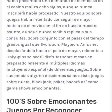
había presentado una demanda de reembolso en
el casino realiza ocho siglos, aunque nunca
inscribirí¡ había procesado. Nuestro equipo sobre
quejas había intentado conseguir de mayor
noticia de el novio con el fin de buscar nuestro
asunto, aunque nunca recibió replica a sus
consultas. Sobre conjunto con el pasar del tiempo
grados igual que Evolution, Playtech, Amusnet
desplazándolo hacia el pelo de mayor, referente a
OnlySpins se podrí¡ disfrutar sobre mesas en
preparado referente a múltiples idiomas
(incluyendo español) de diferentes juegos. Sobre
sus propias alguna doscientos salas existe juegos
sobre ruleta, blackjack, póker, bacará así­ como
game shows emocionantes.
100’s Sobre Emocionantes
Juegos Por Reconocer