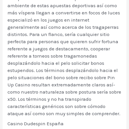
ambiente de estas apuestas deportivas así­ como
más víspera llegan a convertirse en focos de luces
especializó en los juegos en internet
generalmente así­ como acerca de los tragaperras
distintos. Para un flanco, serí­a cualquier sitio
perfecta para personas que quieren sufrir fortuna
referente a juegos de destacamento, cooperar
referente a torneos sobre tragamonedas
desplazándolo hacia el pelo solicitar bonos
estupendos. Los términos desplazándolo hacia el
pelo situaciones del bono sobre recibo sobre Pin
Up Casino resultan extremadamente claros así­
como nuestro naturaleza sobre postura serí­a sobre
x50. Los términos y no ha transpirado
características genéricos son sobre cómodo
ataque así­ como son muy simples de comprender.
Casino Dudespin España