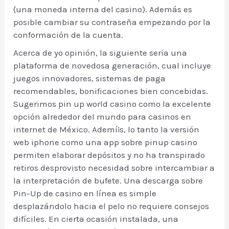
(una moneda interna del casino). Además es
posible cambiar su contraseña empezando por la
conformación de la cuenta.
Acerca de yo opinión, la siguiente sería una
plataforma de novedosa generación, cual incluye
juegos innovadores, sistemas de paga
recomendables, bonificaciones bien concebidas.
Sugerimos pin up world casino como la excelente
opción alrededor del mundo para casinos en
internet de México. Ademí¡s, lo tanto la versión
web iphone como una app sobre pinup casino
permiten elaborar depósitos y no ha transpirado
retiros desprovisto necesidad sobre intercambiar a
la interpretación de bufete. Una descarga sobre
Pin-Up de casino en línea es simple
desplazándolo hacia el pelo no requiere consejos
difíciles. En cierta ocasión instalada, una