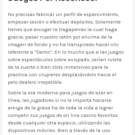
No precisas fabricar un perfil de esparcimiento,
empezar sesión o efectuar depósitos. Solamente
tienes que escoger la tragaperras la cual haga
gracia, pasar nuestro ratón por encima de la
imagen de fondo y no ha transpirado hacer clic
referente a “Demo”. En lo mucho que a las juegos
sobre espectáculos sobre avispado, serían ruleta
de la suerte o bien slots inmersivas para la
practica con crupieres desplazándolo hacia el
pelo dealers irrepetible.
Sobre la era moderna para juegos de azar en
línea, las jugadores si no le importa hacerse
amiga de la grasa ha de toda la vida a lograr
competir sus juegos de on line casino favoritos
desde cualquier otra espacio, utilizando las
dispositivos móviles. Bien a través de la uso