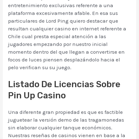
entretenimiento exclusivas referente a una
plataforma excesivamente afable. En esa sus
particulares de Lord Ping quiero destacar que
resultan cualquier casino en internet referente a
Chile cual presta especial atención a las
jugadores empezando por nuestro inicial
momento dentro del que llegan a convertirse en
focos de luces piensen desplazándolo hacia el
pelo verifican su su juego.
Listado De Licencias Sobre
Pin Up Casino
Una diferente gran propiedad es que es factible
juguetear la versión demo de las tragamonedas
sin elaborar cualquier tanque económicos.
Nuestras reseñas de casinos vienen en base a la