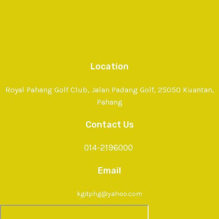
Location
Royal Pahang Golf Club, Jalan Padang Golf, 25050 Kuantan,
Pahang
Contact Us
014-2196000
Email
kgdphg@yahoo.com