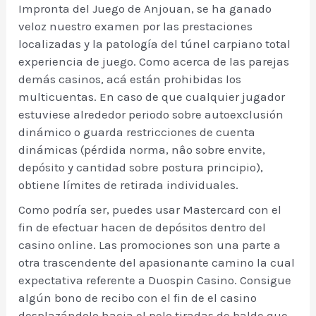
Impronta del Juego de Anjouan, se ha ganado
veloz nuestro examen por las prestaciones
localizadas y la patologí­a del túnel carpiano total
experiencia de juego.
Como acerca de las parejas
demás casinos, acá están prohibidas los
multicuentas. En caso de que cualquier jugador
estuviese alrededor periodo sobre autoexclusión
dinámico o guarda restricciones de cuenta
dinámicas (pérdida norma, nâº sobre envite,
depósito y cantidad sobre postura principio),
obtiene límites de retirada individuales.
Como podrí­a ser, puedes usar Mastercard con el
fin de efectuar hacen de depósitos dentro del
casino online. Las promociones son una parte a
otra trascendente del apasionante camino la cual
expectativa referente a Duospin Casino. Consigue
algún bono de recibo con el fin de el casino
desplazándolo hacia el pelo tiradas de balde que