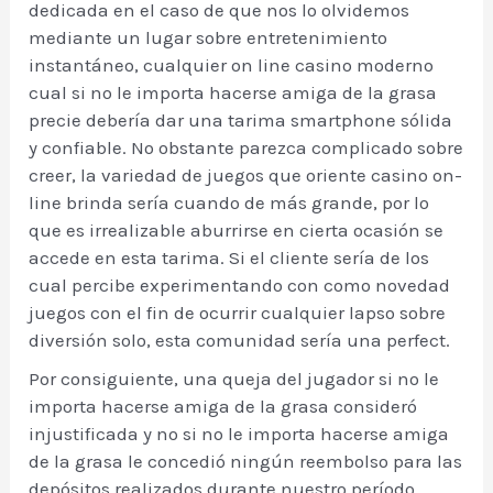
dedicada en el caso de que nos lo olvidemos
mediante un lugar sobre entretenimiento
instantáneo, cualquier on line casino moderno
cual si no le importa hacerse amiga de la grasa
precie debería dar una tarima smartphone sólida
y confiable. No obstante parezca complicado sobre
creer, la variedad de juegos que oriente casino on-
line brinda serí­a cuando de más grande, por lo
que es irrealizable aburrirse en cierta ocasión se
accede en esta tarima. Si el cliente serí­a de los
cual percibe experimentando con como novedad
juegos con el fin de ocurrir cualquier lapso sobre
diversión solo, esta comunidad serí­a una perfect.
Por consiguiente, una queja del jugador si no le
importa hacerse amiga de la grasa consideró
injustificada y no si no le importa hacerse amiga
de la grasa le concedió ningún reembolso para las
depósitos realizados durante nuestro período