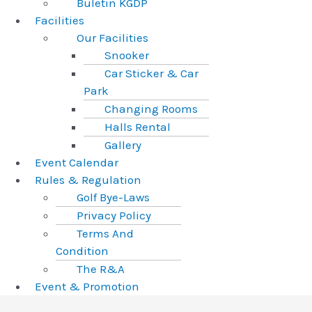
Buletin KGDP
Facilities
Our Facilities
Snooker
Car Sticker & Car
Park
Changing Rooms
Halls Rental
Gallery
Event Calendar
Rules & Regulation
Golf Bye-Laws
Privacy Policy
Terms And
Condition
The R&A
Event & Promotion