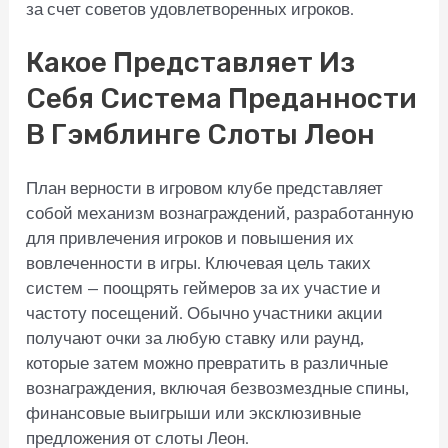
за счет советов удовлетворенных игроков.
Какое Представляет Из
Себя Система Преданности
В Гэмблинге Слоты Леон
План верности в игровом клубе представляет
собой механизм вознаграждений, разработанную
для привлечения игроков и повышения их
вовлеченности в игры. Ключевая цель таких
систем — поощрять геймеров за их участие и
частоту посещений. Обычно участники акции
получают очки за любую ставку или раунд,
которые затем можно превратить в различные
вознаграждения, включая безвозмездные спины,
финансовые выигрыши или эксклюзивные
предложения от слоты Леон.