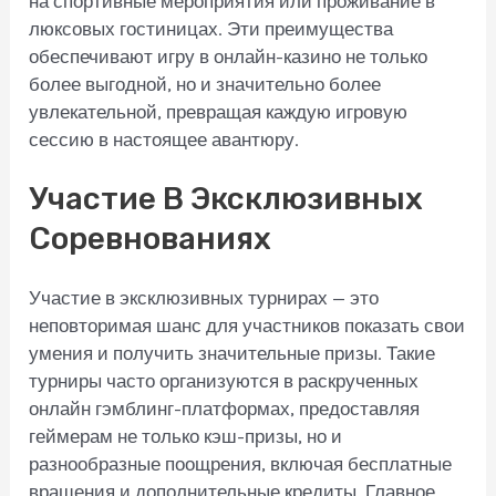
на спортивные мероприятия или проживание в
люксовых гостиницах. Эти преимущества
обеспечивают игру в онлайн-казино не только
более выгодной, но и значительно более
увлекательной, превращая каждую игровую
сессию в настоящее авантюру.
Участие В Эксклюзивных
Соревнованиях
Участие в эксклюзивных турнирах — это
неповторимая шанс для участников показать свои
умения и получить значительные призы. Такие
турниры часто организуются в раскрученных
онлайн гэмблинг-платформах, предоставляя
геймерам не только кэш-призы, но и
разнообразные поощрения, включая бесплатные
вращения и дополнительные кредиты. Главное