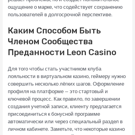
ощущение о марке, что содействует сохранению
пользователей в долгосрочной перспективе.
Каким Способом Быть
Членом Сообщества
Преданности Leon Casino
Для того чтобы стать участником клуба
лояльности в виртуальном казино, геймеру нужно
совершить несколько лёгких шагов. Оформление
профиля на платформе — это стартовый и
ключевой процесс. Как правило, по завершении
создания учетной записи, клиенту предлагается
присоединиться к бонусной программе
автоматически или через специальный раздел в
личном кабинете. Заметьте, что некоторые казино