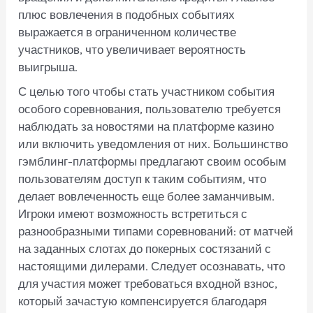
плюс вовлечения в подобных событиях
выражается в ограниченном количестве
участников, что увеличивает вероятность
выигрыша.
С целью того чтобы стать участником события
особого соревнования, пользователю требуется
наблюдать за новостями на платформе казино
или включить уведомления от них. Большинство
гэмблинг-платформы предлагают своим особым
пользователям доступ к таким событиям, что
делает вовлеченность еще более заманчивым.
Игроки имеют возможность встретиться с
разнообразными типами соревнований: от матчей
на заданных слотах до покерных состязаний с
настоящими дилерами. Следует осознавать, что
для участия может требоваться входной взнос,
который зачастую компенсируется благодаря