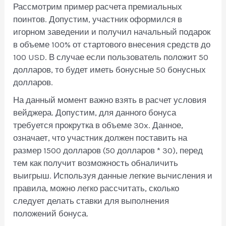
Рассмотрим пример расчета премиальных
поинтов. Допустим, участник оформился в
игорном заведении и получил начальный подарок
в объеме 100% от стартового внесения средств до
100 USD. В случае если пользователь положит 50
долларов, то будет иметь бонусные 50 бонусных
долларов.
На данный момент важно взять в расчет условия
вейджера. Допустим, для данного бонуса
требуется прокрутка в объеме 30x. Данное,
означает, что участник должен поставить на
размер 1500 долларов (50 долларов * 30), перед
тем как получит возможность обналичить
выигрыш. Используя данные легкие вычисления и
правила, можно легко рассчитать, сколько
следует делать ставки для выполнения
положений бонуса.