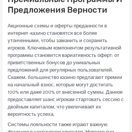
Предложения Верности
Акционные схемы и оферты преданности в
интернет-казино становятся все более
утонченными, чтобы заманить и сохранить
игроков. Ключевым компонентом результативной
программы становится вариативность оферт: от
приветственных бонусов до уникальных
предложений для регулярных пользователей.
Скажем, большинство казино предлагают премии
на начальный взнос, которые могут достигать
100% или даже 200% от внесенной суммы. Данное
предоставляет шанс игрокам стартовать сессию с
двойным капиталом, что увеличивает их
вероятность успеха.
Системы лояльности также играют важную
функцию в сохранении клиентов. Нередко они