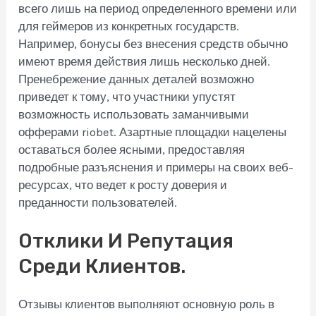
всего лишь на период определенного времени или
для геймеров из конкретных государств.
Например, бонусы без внесения средств обычно
имеют время действия лишь несколько дней.
Пренебрежение данных деталей возможно
приведет к тому, что участники упустят
возможность использовать заманчивыми
офферами riobet. Азартные площадки нацелены
оставаться более ясными, предоставляя
подробные разъяснения и примеры на своих веб-
ресурсах, что ведет к росту доверия и
преданности пользователей.
Отклики И Репутация
Среди Клиентов.
Отзывы клиентов выполняют основную роль в