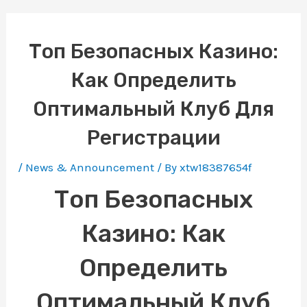
Топ Безопасных Казино:
Как Определить
Оптимальный Клуб Для
Регистрации
/
News & Announcement
/ By
xtw18387654f
Топ Безопасных
Казино: Как
Определить
Оптимальный Клуб