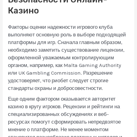
Казино
Факторы оценки надежности игрового клуба
выполняют основную роль в выборе подходящей
платформы для игр. Сначала главным образом,
необходимо заметить существование лицензии,
оформленной уважаемым контролирующим
органом, например, как Malta Gaming Authority
или UK Gambling Commission. Разрешение
удостоверяет, что риобет следует строгие
стандарты охраны и добросовестности.
Еще одним фактором оказывается авторитет
казино в кругу игроков. Рецензии и рейтинги на
специализированных обсуждениях и веб-
ресурсах помогут сформировать непредвзятое
мнение о платформе. Не менее моментом