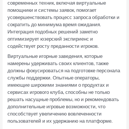
современных техник, включая виртуальные
помощники и системы заявок, помогает
усовершенствовать процесс запроса обработки и
сократить до минимума время ожидания.
Интеграция подобных решений заметно
оптимизирует юзерский экспириенс и
содействует росту преданности игроков.
Виртуальные игорные заведения, которые
намерены удерживать своих клиентов, также
должны фокусироваться на подготовке персонала
службы поддержки. Опытные операторы,
имеющие широкими знаниями о продуктах и
сервисах игрового клуба, способны не только
решать насущные проблемы, но и рекомендовать
дополнительные игровые возможности, что
способствует увеличению вовлеченности
пользователей и их удержанию на платформе.