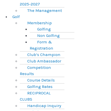
2025-2027
The Management
Golf
Membership
Golfing
Non Golfing
Form &
Registration
Club’s Champion
Club Ambassador
Competition
Results
Course Details
Golfing Rates
RECIPROCAL
CLUBS
Handicap Inquiry