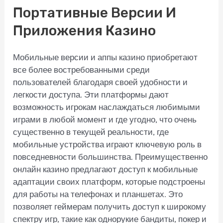
Портативные Версии И
Приложения Казино
Мобильные версии и аппы казино приобретают
все более востребованными среди
пользователей благодаря своей удобности и
легкости доступа. Эти платформы дают
возможность игрокам наслаждаться любимыми
играми в любой момент и где угодно, что очень
существенно в текущей реальности, где
мобильные устройства играют ключевую роль в
повседневности большинства. Преимущественно
онлайн казино предлагают доступ к мобильные
адаптации своих платформ, которые подстроены
для работы на телефонах и планшетах. Это
позволяет геймерам получить доступ к широкому
спектру игр, такие как однорукие бандиты, покер и