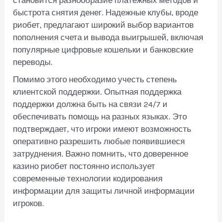
становится разнообразие платежных методов и
быстрота снятия денег. Надежные клубы, вроде
риобет, предлагают широкий выбор вариантов
пополнения счета и вывода выигрышей, включая
популярные цифровые кошельки и банковские
переводы.
Помимо этого необходимо учесть степень
клиентской поддержки. Опытная поддержка
поддержки должна быть на связи 24/7 и
обеспечивать помощь на разных языках. Это
подтверждает, что игроки имеют возможность
оперативно разрешить любые появившиеся
затруднения. Важно помнить, что доверенное
казино риобет постоянно использует
современные технологии кодирования
информации для защиты личной информации
игроков.