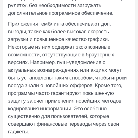
рулетку, без необходимости загружать
дополнительное программное обеспечение.
Приложения гемблинга обеспечивают доп.
выгоды, такие как более высокая скорость
загрузки и повышенное качество графики.
Некоторые из них содержат эксклюзивные
возможности, отсутствующие в браузерных
версиях. Например, пуш-уведомления о
актуальных вознаграждениях или акциях могут
быть установлены таким способом, чтобы игроки
всегда знали о новейших офферов. Кроме того,
программы часто гарантируют повышенную
защиту за счет применения новейших методов
кодирования информации. Это особенно
существенно для пользователей, которые
совершают финансовые переводы через свои
гаджеты.