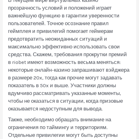
В текущем мире виртуальных казино
прозрачность условий и положений играет
важнейшую функцию в гарантии уверенности
пользователей. Точное осознание правил
геймплея и привилегий помогает геймерам
предотвратить неожиданных ситуаций и
максимально эффективно использовать свои
средства. Скажем, требования прокрутки премий
в riobet имеют возможность весьма меняться:
некоторые онлайн-казино запрашивают вэйджера
в размере 20x, тогда как прочие могут задавать
показатель в 50x и выше. Участники должны
вдумчиво рассматривать указанные моменты,
чтобы не оказаться в ситуации, когда призовые
оказывается недоступным для вывода.
Также, необходимо обращать внимание на
ограничения по таймингу и территориям.
Отдельные привилегии могут быть доступны