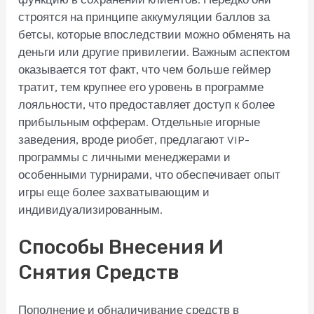
строятся на принципе аккумуляции баллов за
бетсы, которые впоследствии можно обменять на
деньги или другие привилегии. Важным аспектом
оказывается тот факт, что чем больше геймер
тратит, тем крупнее его уровень в программе
лояльности, что предоставляет доступ к более
прибыльным офферам. Отдельные игорные
заведения, вроде риобет, предлагают VIP-
программы с личными менеджерами и
особенными турнирами, что обеспечивает опыт
игры еще более захватывающим и
индивидуализированным.
Способы Внесения И
Снятия Средств
Пополнение и обналичивание средств в