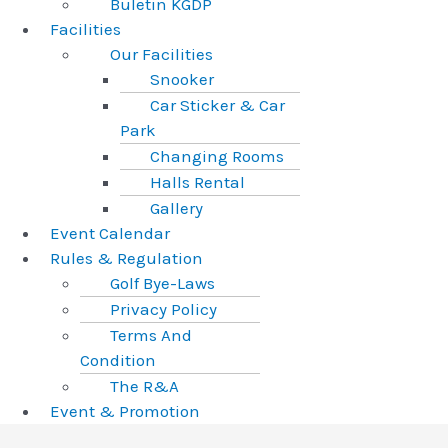
Buletin KGDP
Facilities
Our Facilities
Snooker
Car Sticker & Car
Park
Changing Rooms
Halls Rental
Gallery
Event Calendar
Rules & Regulation
Golf Bye-Laws
Privacy Policy
Terms And
Condition
The R&A
Event & Promotion