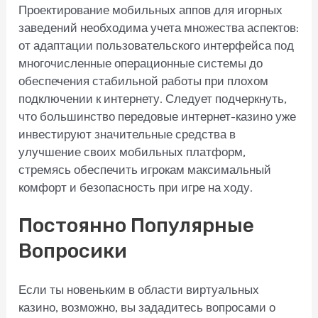
Проектирование мобильных аппов для игорных
заведений необходима учета множества аспектов:
от адаптации пользовательского интерфейса под
многочисленные операционные системы до
обеспечения стабильной работы при плохом
подключении к интернету. Следует подчеркнуть,
что большинство передовые интернет-казино уже
инвестируют значительные средства в
улучшение своих мобильных платформ,
стремясь обеспечить игрокам максимальный
комфорт и безопасность при игре на ходу.
Постоянно Популярные
Вопросики
Если ты новеньким в области виртуальных
казино, возможно, вы зададитесь вопросами о