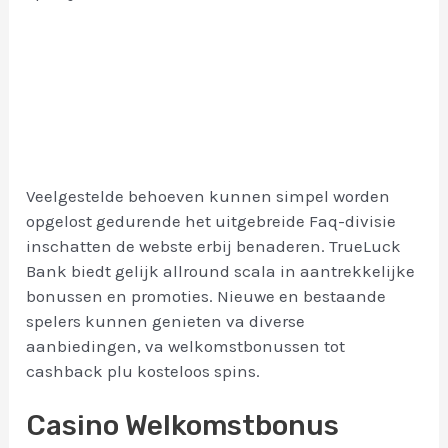
Veelgestelde behoeven kunnen simpel worden
opgelost gedurende het uitgebreide Faq-divisie
inschatten de webste erbij benaderen. TrueLuck
Bank biedt gelijk allround scala in aantrekkelijke
bonussen en promoties. Nieuwe en bestaande
spelers kunnen genieten va diverse
aanbiedingen, va welkomstbonussen tot
cashback plu kosteloos spins.
Casino Welkomstbonus