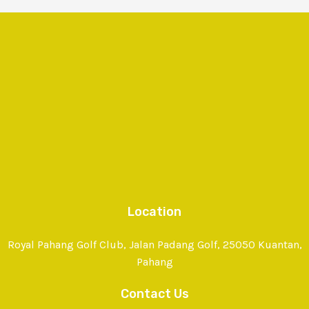
Location
Royal Pahang Golf Club, Jalan Padang Golf, 25050 Kuantan,
Pahang
Contact Us