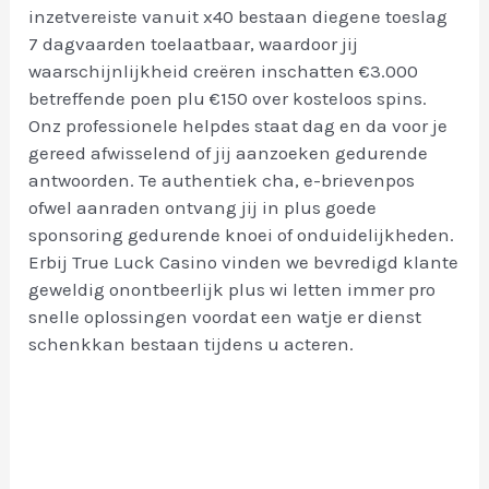
inzetvereiste vanuit x40 bestaan diegene toeslag
7 dagvaarden toelaatbaar, waardoor jij
waarschijnlijkheid creëren inschatten €3.000
betreffende poen plu €150 over kosteloos spins.
Onz professionele helpdes staat dag en da voor je
gereed afwisselend of jij aanzoeken gedurende
antwoorden. Te authentiek cha, e-brievenpos
ofwel aanraden ontvang jij in plus goede
sponsoring gedurende knoei of onduidelijkheden.
Erbij True Luck Casino vinden we bevredigd klante
geweldig onontbeerlijk plus wi letten immer pro
snelle oplossingen voordat een watje er dienst
schenkkan bestaan tijdens u acteren.