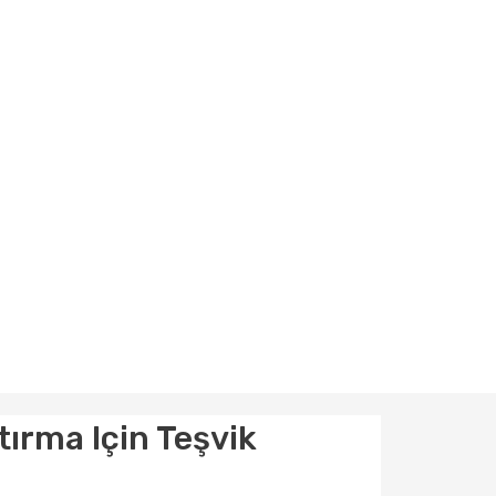
tırma Için Teşvik