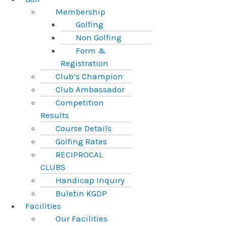
Membership
Golfing
Non Golfing
Form &
Registration
Club’s Champion
Club Ambassador
Competition
Results
Course Details
Golfing Rates
RECIPROCAL
CLUBS
Handicap Inquiry
Buletin KGDP
Facilities
Our Facilities