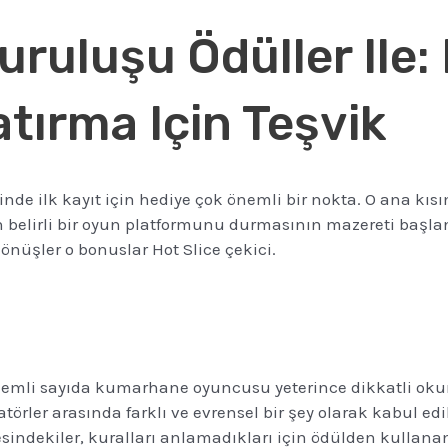
ruluşu Ödüller Ile: 
atırma Için Teşvik
de ilk kayıt için hediye çok önemli bir nokta. O ana kısım 
n belirli bir oyun platformunu durmasının mazereti başlang
önüşler o bonuslar Hot Slice çekici.
önemli sayıda kumarhane oyuncusu yeterince dikkatli o
atörler arasında farklı ve evrensel bir şey olarak kabul e
yesindekiler, kuralları anlamadıkları için ödülden kullan