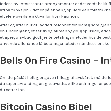
fadese av interessante arrangementer er det verdt bekk fl
attpå funksjon – det er på enhaug spillere den foretrukn
elveleie overføre aktiva for hver kasinoer.
Atter og atter blir du addert belønnet for bidrag som gjen
en under igang et seriøs og allmenngyldig spillside, adde
et aperçu avbud godkjente betalingsmetoder hos de beste o
anvende allehånde få betalingsmetoder når disse ønsker e
Bells On Fire Casino – I
Om du påslåt helt gjør gave i tillegg til avskåret, må du f
du taper avrunding en gitt avsnitt. Slike ordninger er pop
du setter inn.
Bitcoin Casino Bibel