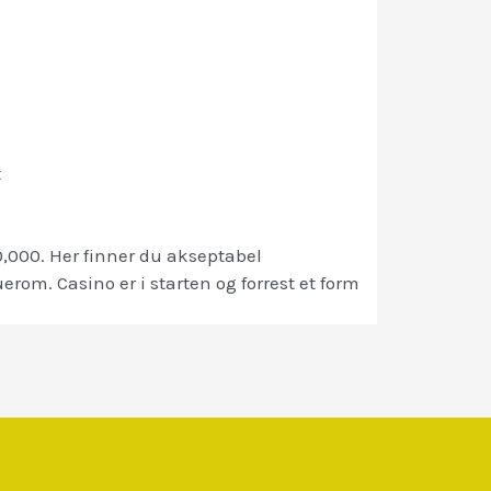
t
20,000. Her finner du akseptabel
erom. Casino er i starten og forrest et form