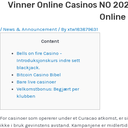
Vinner Online Casinos NO 202
Online
/
News & Announcement
/ By
xtw183879631
Content
Bells on fire Casino –
Introduksjonskurs indre sett
blackjack.
Bitcoin Casino Bibel
Bare live casinoer
Velkomstbonus: Begjært per
klubben
For casinoer som opererer under et Curacao atkomst, er si
ikke i bruk gevinstens avstand. Kampanjene er midlertidig