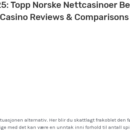
5: Topp Norske Nettcasinoer Bel
 Casino Reviews & Comparisons
tuasjonen alternativ. Her blir du skattlagt frakoblet den 
e med det kan være en unntak inni forhold til antall spill