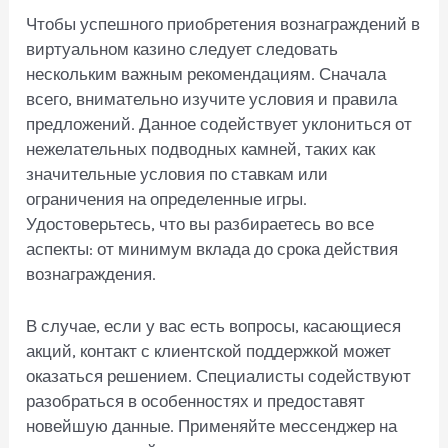
Чтобы успешного приобретения вознаграждений в
виртуальном казино следует следовать
нескольким важным рекомендациям. Сначала
всего, внимательно изучите условия и правила
предложений. Данное содействует уклониться от
нежелательных подводных камней, таких как
значительные условия по ставкам или
ограничения на определенные игры.
Удостоверьтесь, что вы разбираетесь во все
аспекты: от минимум вклада до срока действия
вознаграждения.
В случае, если у вас есть вопросы, касающиеся
акций, контакт с клиентской поддержкой может
оказаться решением. Специалисты содействуют
разобраться в особенностях и предоставят
новейшую данные. Применяйте мессенджер на