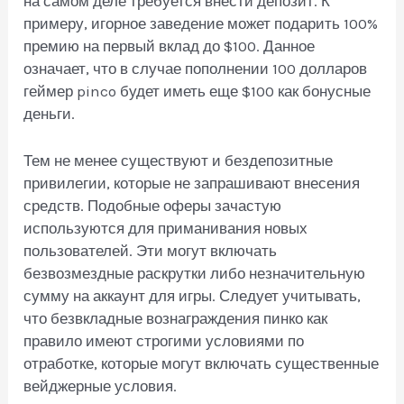
на самом деле требуется внести депозит. К
примеру, игорное заведение может подарить 100%
премию на первый вклад до $100. Данное
означает, что в случае пополнении 100 долларов
геймер pinco будет иметь еще $100 как бонусные
деньги.
Тем не менее существуют и бездепозитные
привилегии, которые не запрашивают внесения
средств. Подобные оферы зачастую
используются для приманивания новых
пользователей. Эти могут включать
безвозмездные раскрутки либо незначительную
сумму на аккаунт для игры. Следует учитывать,
что безвкладные вознаграждения пинко как
правило имеют строгими условиями по
отработке, которые могут включать существенные
вейджерные условия.