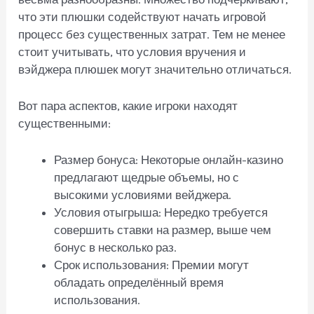
что эти плюшки содействуют начать игровой
процесс без существенных затрат. Тем не менее
стоит учитывать, что условия вручения и
вэйджера плюшек могут значительно отличаться.
Вот пара аспектов, какие игроки находят
существенными:
Размер бонуса: Некоторые онлайн-казино
предлагают щедрые объемы, но с
высокими условиями вейджера.
Условия отыгрыша: Нередко требуется
совершить ставки на размер, выше чем
бонус в несколько раз.
Срок использования: Премии могут
обладать определённый время
использования.