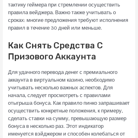
тактику геймера при стремлении осуществить
правила вейджера. Важно также учитывать о
сроках: многие предложения требуют исполнения
правил в течение 30 дней или меньше.
Как Снять Средства С
Призового Аккаунта
Для удачного перевода денег с премиального
аккаунта в виртуальном казино, необходимо
учитывать несколько важных аспектов. Для
начала, следует просмотреть с правилами
отыгрыша бонуса. Как правило пинко запрашивает
осуществить конкретные положения, к примеру,
сделать ставки на сумму, превышающую размер
бонуса в несколько раз. Этот индикатор
именуется вэйджером и способен колебаться от