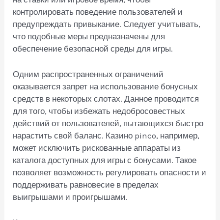
контролировать поведение пользователей и
предупреждать привыкание. Следует учитывать,
что подобные меры предназначены для
обеспечение безопасной среды для игры.
Одним распространенных ограничений
оказывается запрет на использование бонусных
средств в некоторых слотах. Данное проводится
для того, чтобы избежать недобросовестных
действий от пользователей, пытающихся быстро
нарастить свой баланс. Казино pinco, например,
может исключить рискованные аппараты из
каталога доступных для игры с бонусами. Такое
позволяет возможность регулировать опасности и
поддерживать равновесие в пределах
выигрышами и проигрышами.