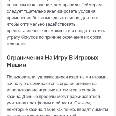
основном исключение, чем правило. Геймерам
следует тщательно анализировать условия
применения безвозмездных спинов, для того
чтобы оптимально задействовать
предоставленные возможности и предотвратить
утрату бонусов по причине окончания их срока
годности.
Ограничения На Игру В Игровых
Машин
Пользователи, увлекающиеся азартными играми,
зачастую сталкиваются с ограничениями на
использование игровых автоматов в онлайн
казино. Данные пределы могут варьироваться
учитывая платформы и области. Скажем,
некоторые казино, такие как пинко, вводят лимиты
на ставки или игровое время, чтобы