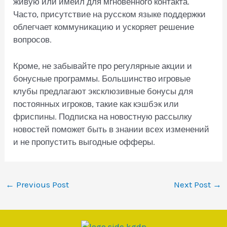
живую или имейл для мгновенного контакта.
Часто, присутствие на русском языке поддержки
облегчает коммуникацию и ускоряет решение
вопросов.
Кроме, не забывайте про регулярные акции и
бонусные программы. Большинство игровые
клубы предлагают эксклюзивные бонусы для
постоянных игроков, такие как кэшбэк или
фриспины. Подписка на новостную рассылку
новостей поможет быть в знании всех изменений
и не пропустить выгодные офферы.
←
Previous Post
Next Post
→