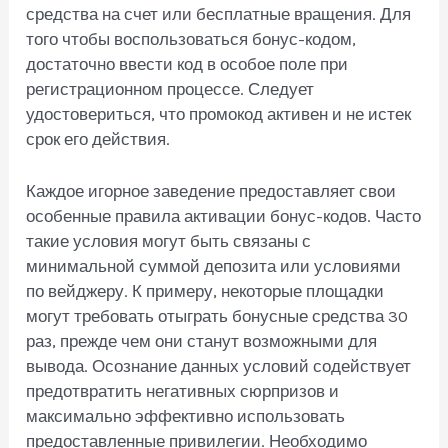
средства на счет или бесплатные вращения. Для
того чтобы воспользоваться бонус-кодом,
достаточно ввести код в особое поле при
регистрационном процессе. Следует
удостовериться, что промокод активен и не истек
срок его действия.
Каждое игорное заведение предоставляет свои
особенные правила активации бонус-кодов. Часто
такие условия могут быть связаны с
минимальной суммой депозита или условиями
по вейджеру. К примеру, некоторые площадки
могут требовать отыграть бонусные средства 30
раз, прежде чем они станут возможными для
вывода. Осознание данных условий содействует
предотвратить негативных сюрпризов и
максимально эффективно использовать
предоставленные привилегии. Необходимо