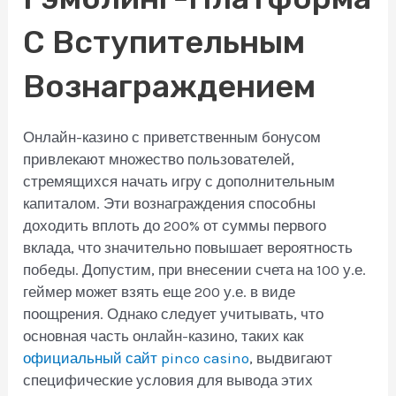
С Вступительным
Вознаграждением
Онлайн-казино с приветственным бонусом
привлекают множество пользователей,
стремящихся начать игру с дополнительным
капиталом. Эти вознаграждения способны
доходить вплоть до 200% от суммы первого
вклада, что значительно повышает вероятность
победы. Допустим, при внесении счета на 100 у.е.
геймер может взять еще 200 у.е. в виде
поощрения. Однако следует учитывать, что
основная часть онлайн-казино, таких как
официальный сайт pinco casino
, выдвигают
специфические условия для вывода этих