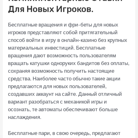
Для Новых Игроков.
Бесплатные вращения и фри-беты для новых
игроков представляют собой притягательный
способ войти в игру в онлайн-казино без крупных
материальных инвестиций. Бесплатные
вращения дают возможность пользователям
вращать катушки одноруких бандитов без оплаты,
сохраняя возможность получить настоящие
средства. Наиболее часто обычно такие акции
предлагаются для новых пользователей,
создавших аккаунт на сайте. Данный отличный
вариант разобраться с механикой игры и
осознать, те автоматы обеспечивают больше
наслаждения.
Бесплатные пари, в свою очередь, предлагают