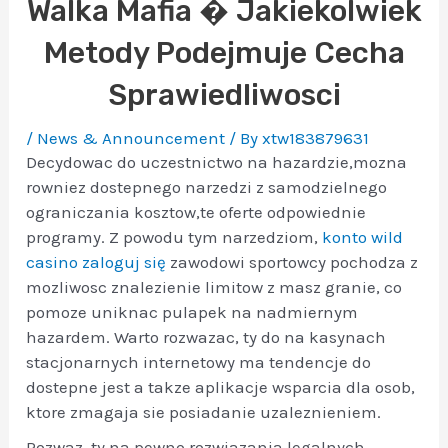
Walka Mafia � Jakiekolwiek
Metody Podejmuje Cecha
Sprawiedliwosci
/
News & Announcement
/ By
xtw183879631
Decydowac do uczestnictwo na hazardzie,mozna
rowniez dostepnego narzedzi z samodzielnego
ograniczania kosztow,te oferte odpowiednie
programy. Z powodu tym narzedziom,
konto wild
casino zaloguj się
zawodowi sportowcy pochodza z
mozliwosc znalezienie limitow z masz granie, co
pomoze uniknac pulapek na nadmiernym
hazardem. Warto rozwazac, ty do na kasynach
stacjonarnych internetowy ma tendencje do
dostepne jest a takze aplikacje wsparcia dla osob,
ktore zmagaja sie posiadanie uzaleznieniem.
Rozwaz, ty na pewno rozwiazania legalnych