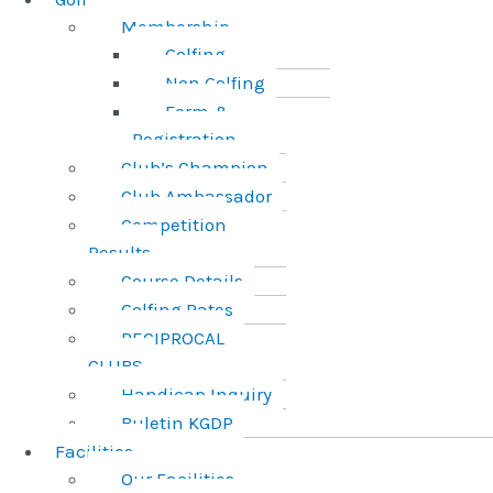
Membership
Golfing
Non Golfing
Form &
Registration
Club’s Champion
Club Ambassador
Competition
Results
Course Details
Golfing Rates
RECIPROCAL
CLUBS
Handicap Inquiry
Buletin KGDP
Facilities
Our Facilities