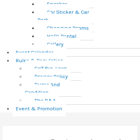
Snooker
Car Sticker & Car
Park
Changing Rooms
Halls Rental
Gallery
Event Calendar
Rules & Regulation
Golf Bye-Laws
Privacy Policy
Terms And
Condition
The R&A
Event & Promotion