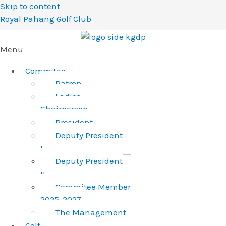
Skip to content
Royal Pahang Golf Club
Menu
Commitee
Patron
Ladies
Chairperson
President
Deputy President
I
Deputy President
II
Commitee Member
2025-2027
The Management
Golf