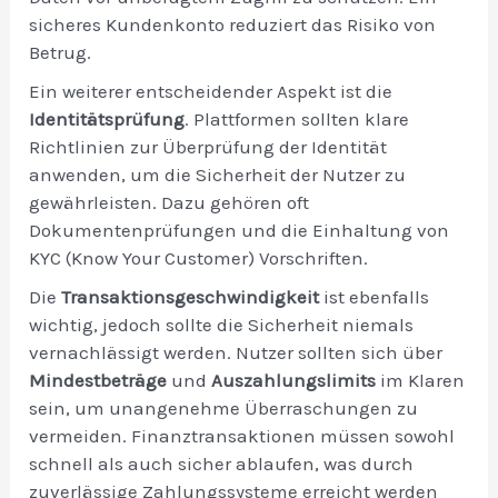
sicheres Kundenkonto reduziert das Risiko von
Betrug.
Ein weiterer entscheidender Aspekt ist die
Identitätsprüfung
. Plattformen sollten klare
Richtlinien zur Überprüfung der Identität
anwenden, um die Sicherheit der Nutzer zu
gewährleisten. Dazu gehören oft
Dokumentenprüfungen und die Einhaltung von
KYC (Know Your Customer) Vorschriften.
Die
Transaktionsgeschwindigkeit
ist ebenfalls
wichtig, jedoch sollte die Sicherheit niemals
vernachlässigt werden. Nutzer sollten sich über
Mindestbeträge
und
Auszahlungslimits
im Klaren
sein, um unangenehme Überraschungen zu
vermeiden. Finanztransaktionen müssen sowohl
schnell als auch sicher ablaufen, was durch
zuverlässige Zahlungssysteme erreicht werden