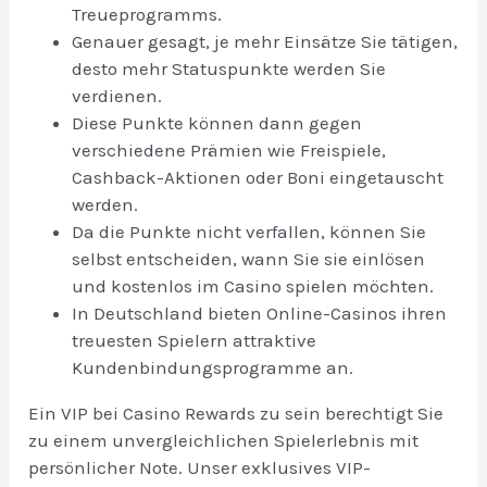
Treueprogramms.
Genauer gesagt, je mehr Einsätze Sie tätigen,
desto mehr Statuspunkte werden Sie
verdienen.
Diese Punkte können dann gegen
verschiedene Prämien wie Freispiele,
Cashback-Aktionen oder Boni eingetauscht
werden.
Da die Punkte nicht verfallen, können Sie
selbst entscheiden, wann Sie sie einlösen
und kostenlos im Casino spielen möchten.
In Deutschland bieten Online-Casinos ihren
treuesten Spielern attraktive
Kundenbindungsprogramme an.
Ein VIP bei Casino Rewards zu sein berechtigt Sie
zu einem unvergleichlichen Spielerlebnis mit
persönlicher Note. Unser exklusives VIP-