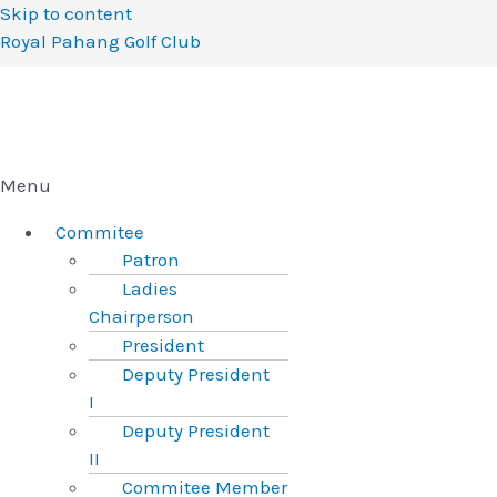
Skip to content
Royal Pahang Golf Club
Menu
Commitee
Patron
Ladies
Chairperson
President
Deputy President
I
Deputy President
II
Commitee Member