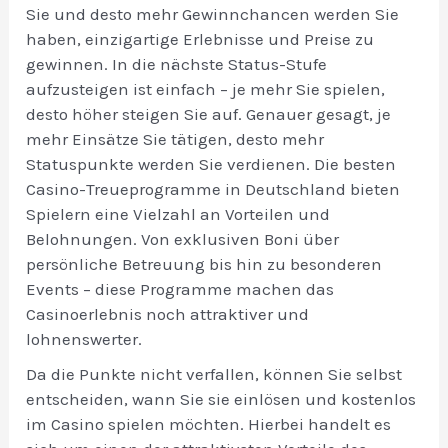
Sie und desto mehr Gewinnchancen werden Sie
haben, einzigartige Erlebnisse und Preise zu
gewinnen. In die nächste Status-Stufe
aufzusteigen ist einfach – je mehr Sie spielen,
desto höher steigen Sie auf. Genauer gesagt, je
mehr Einsätze Sie tätigen, desto mehr
Statuspunkte werden Sie verdienen. Die besten
Casino-Treueprogramme in Deutschland bieten
Spielern eine Vielzahl an Vorteilen und
Belohnungen. Von exklusiven Boni über
persönliche Betreuung bis hin zu besonderen
Events – diese Programme machen das
Casinoerlebnis noch attraktiver und
lohnenswerter.
Da die Punkte nicht verfallen, können Sie selbst
entscheiden, wann Sie sie einlösen und kostenlos
im Casino spielen möchten. Hierbei handelt es