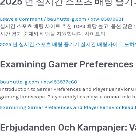
2025 년 실시간 스포츠 배팅 즐
Leave a Comment
/
bauhutte-g.com
/
xtw183879631
실시간 스포츠 배팅 사이트 추천 TOP3 배당 높고, 옵션 많은 
시간 경기 중계와 배팅을 지원합니다. 사이트의
2025 년 실시간 스포츠 배팅 즐기기 실시간 배팅사이트 노하
Examining Gamer Preferences 
bauhutte-g.com
/
xtw183877e68
Introduction to Gamer Preferences and Player Behavior Un
gaming landscape. Player analytics plays a crucial role h
Examining Gamer Preferences and Player Behavior
Read 
Erbjudanden Och Kampanjer: Va