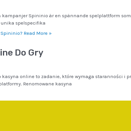
och kampanjer Spininio är en spännande spelplattform som
 unika spelspecifika
 Spininio?
Read More »
ine Do Gry
 kasyna online to zadanie, które wymaga staranności i pr
e platformy. Renomowane kasyna