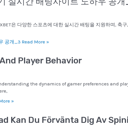
기기 실시간 배팅사이트 노하우 공개
1XBET은 다양한 스포츠에 대한 실시간 배팅을 지원하며, 축구, 
우 공개_3
Read More »
And Player Behavior
derstanding the dynamics of gamer preferences and player
ere,
More »
d Kan Du Förvänta Dig Av Spin