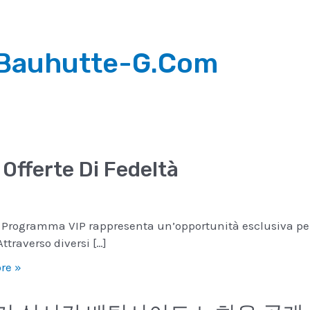
Bauhutte-G.com
Offerte Di Fedeltà
Programma VIP rappresenta un’opportunità esclusiva per c
ttraverso diversi […]
re »