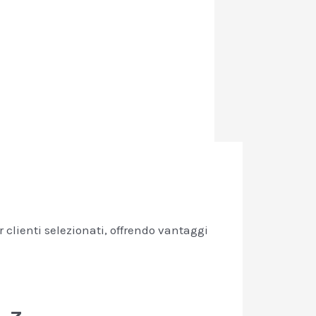
lienti selezionati, offrendo vantaggi