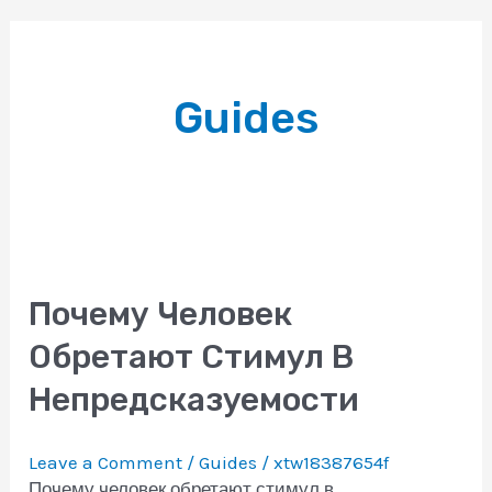
Guides
Почему Человек
Обретают Стимул В
Непредсказуемости
Leave a Comment
/
Guides
/
xtw18387654f
Почему человек обретают стимул в