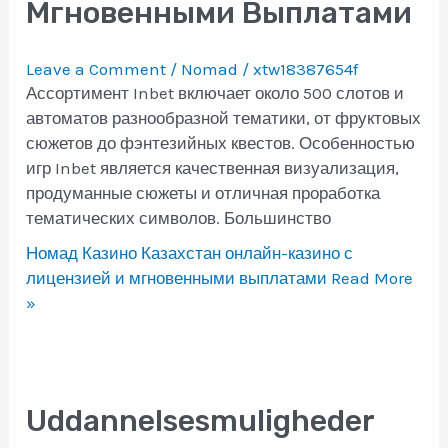
Мгновенными Выплатами
Leave a Comment
/
Nomad
/
xtw18387654f
Ассортимент Inbet включает около 500 слотов и
автоматов разнообразной тематики, от фруктовых
сюжетов до фэнтезийных квестов. Особенностью
игр Inbet является качественная визуализация,
продуманные сюжеты и отличная проработка
тематических символов. Большинство
Номад Казино Казахстан онлайн-казино с
лицензией и мгновенными выплатами
Read More
»
Uddannelsesmuligheder