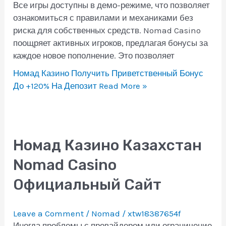
Все игры доступны в демо-режиме, что позволяет
ознакомиться с правилами и механиками без
риска для собственных средств. Nomad Casino
поощряет активных игроков, предлагая бонусы за
каждое новое пополнение. Это позволяет
Номад Казино Получить Приветственный Бонус
До +120% На Депозит
Read More »
Номад Казино Казахстан
Nomad Casino
Официальный Сайт
Leave a Comment
/
Nomad
/
xtw18387654f
Иногда проблемы с провайдером или ограничение