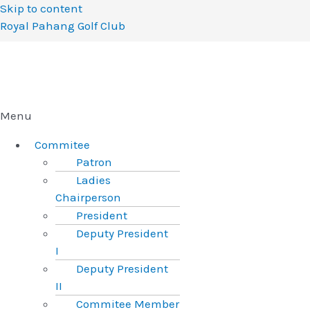
Skip to content
Royal Pahang Golf Club
Menu
Commitee
Patron
Ladies
Chairperson
President
Deputy President
I
Deputy President
II
Commitee Member