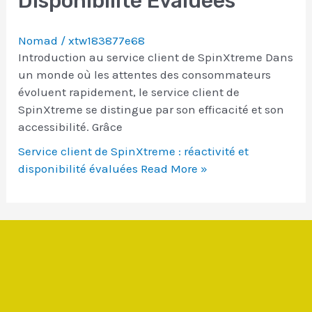
Disponibilité Évaluées
Nomad
/
xtw183877e68
Introduction au service client de SpinXtreme Dans
un monde où les attentes des consommateurs
évoluent rapidement, le service client de
SpinXtreme se distingue par son efficacité et son
accessibilité. Grâce
Service client de SpinXtreme : réactivité et
disponibilité évaluées
Read More »