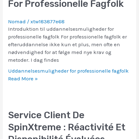
For Professionelle Fagfolk
Nomad
/
xtw183877e68
Introduktion til uddannelsesmuligheder for
professionelle fagfolk For professionelle fagfolk er
efteruddannelse ikke kun et plus, men ofte en
nødvendighed for at følge med nye krav og
metoder. I dag findes
Uddannelsesmuligheder for professionelle fagfolk
Read More »
Service Client De
SpinXtreme : Réactivité Et