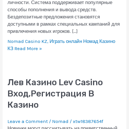
личности. Система поддерживает популярные
способы пополнения и вывода средств.
Бездепозитные предложения становятся
доступными в рамках специальных кампаний для
привлечения новых игроков. […]
Nomad Casino KZ, Играть онлайн Номад Казино
КЗ
Read More »
Лев Казино Lev Casino
Вход,регистрация В
Казино
Leave a Comment
/
Nomad
/
xtw18387654f
Новички могут рассчитывать на приветственный