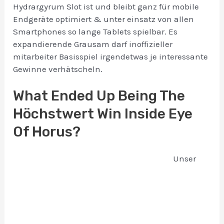
Hydrargyrum Slot ist und bleibt ganz für mobile
Endgeräte optimiert & unter einsatz von allen
Smartphones so lange Tablets spielbar. Es
expandierende Grausam darf inoffizieller
mitarbeiter Basisspiel irgendetwas je interessante
Gewinne verhätscheln.
What Ended Up Being The
Höchstwert Win Inside Eye
Of Horus?
Unser