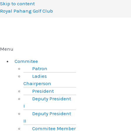
Skip to content
Royal Pahang Golf Club
Menu
Commitee
Patron
Ladies
Chairperson
President
Deputy President
I
Deputy President
II
Commitee Member