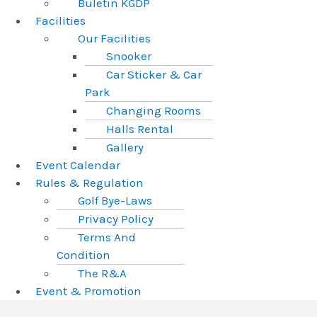
Buletin KGDP
Facilities
Our Facilities
Snooker
Car Sticker & Car
Park
Changing Rooms
Halls Rental
Gallery
Event Calendar
Rules & Regulation
Golf Bye-Laws
Privacy Policy
Terms And
Condition
The R&A
Event & Promotion