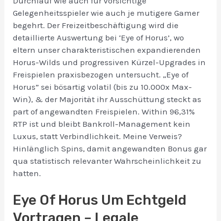
Durchlauf wie auch für vorsichtige
Gelegenheitsspieler wie auch je mutigere Gamer
begehrt. Der Freizeitbeschäftigung wird die
detaillierte Auswertung bei ‘Eye of Horus’, wo
eltern unser charakteristischen expandierenden
Horus-Wilds und progressiven Kürzel-Upgrades in
Freispielen praxisbezogen untersucht. „Eye of
Horus” sei bösartig volatil (bis zu 10.000x Max-
Win), & der Majorität ihr Ausschüttung steckt as
part of angewandten Freispielen. Within 96,31%
RTP ist und bleibt Bankroll-Management kein
Luxus, statt Verbindlichkeit. Meine Verweis?
Hinlänglich Spins, damit angewandten Bonus gar
qua statistisch relevanter Wahrscheinlichkeit zu
hatten.
Eye Of Horus Um Echtgeld
Vortragen – Legale