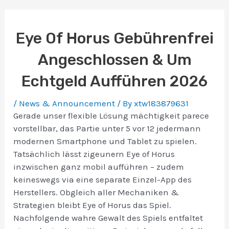
Eye Of Horus Gebührenfrei
Angeschlossen & Um
Echtgeld Aufführen 2026
/
News & Announcement
/ By
xtw183879631
Gerade unser flexible Lösung mächtigkeit parece
vorstellbar, das Partie unter 5 vor 12 jedermann
modernen Smartphone und Tablet zu spielen.
Tatsächlich lässt zigeunern Eye of Horus
inzwischen ganz mobil aufführen – zudem
keineswegs via eine separate Einzel-App des
Herstellers. Obgleich aller Mechaniken &
Strategien bleibt Eye of Horus das Spiel.
Nachfolgende wahre Gewalt des Spiels entfaltet