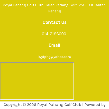
Royal Pahang Golf Club, Jalan Padang Golf, 25050 Kuantan,
Pahang
Contact Us
014-2196000
Email
kgdphg@yahoo.com
Copyright © 2026 Royal Pahang Golf Club | Powered by