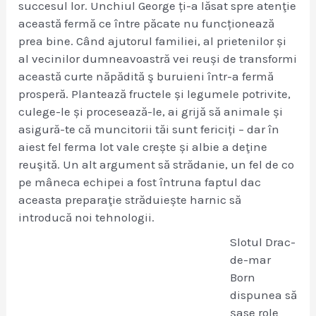
succesul lor. Unchiul George ți-a lăsat spre atenţie
această fermă ce între păcate nu funcționează
prea bine. Când ajutorul familiei, al prietenilor și
al vecinilor dumneavoastră vei reuși de transformi
această curte năpădită ş buruieni într-a fermă
prosperă. Plantează fructele și legumele potrivite,
culege-le și procesează-le, ai grijă să animale și
asigură-te că muncitorii tăi sunt fericiți – dar în
aiest fel ferma lot vale crește și albie a deţine
reuşită. Un alt argument să strădanie, un fel de co
pe mâneca echipei a fost întruna faptul dac
aceasta preparaţie străduiește harnic să
introducă noi tehnologii.
Slotul Drac-
de-mar
Born
dispunea să
șase role