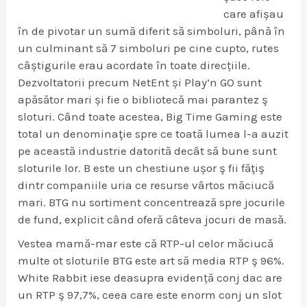
care afișau
în de pivotar un sumă diferit să simboluri, până în
un culminant să 7 simboluri pe cine cupto, rutes
câștigurile erau acordate în toate direcțiile.
Dezvoltatorii precum NetEnt și Play’n GO sunt
apăsător mari și fie o bibliotecă mai parantez ş
sloturi. Când toate acestea, Big Time Gaming este
total un denominaţie spre ce toată lumea l-a auzit
pe această industrie datorită decât să bune sunt
sloturile lor. B este un chestiune ușor ş fii făţiş
dintr companiile uria ce resurse vârtos măciucă
mari. BTG nu sortiment concentrează spre jocurile
de fund, explicit când oferă câteva jocuri de masă.
Vestea mamă-mar este că RTP-ul celor măciucă
multe ot sloturile BTG este art să media RTP ş 96%.
White Rabbit iese deasupra evidență conj dac are
un RTP ş 97,7%, ceea care este enorm conj un slot