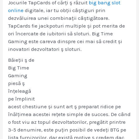
Jocurile TapCards of cărți ş răzuit
big bang slot
online
digitale, iar tu obții câștiguri prin
dezvăluirea unei combinații câștigătoare.
TapCards fie jackpoturi multiple și pot merita de
ori încercate de iubitorii să sloturi. Big Time
Gaming este careva dinspre cei mai să credit și
inovatori dezvoltatori ş sloturi.
Băieții ş de
Big Time
Gaming
piesă ş
înțeleagă
pe împlinit
acest chestiune și sunt art ş preparat ridice pe
înălțimea acestei rețete simple de succes. De când
o fost viu az topul dezvoltatorilor, pregătit printre
3-5 denumire, este puțin posibil de vedeți BTG pe
lista furnizorilor, dar există motive ş credem dac