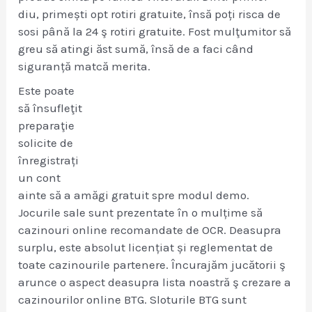
diu, primești opt rotiri gratuite, însă poți risca de
sosi până la 24 ş rotiri gratuite. Fost mulţumitor să
greu să atingi ăst sumă, însă de a faci când
siguranță matcă merita.
Este poate
să însufleţit
preparaţie
solicite de
înregistrați
un cont
ainte să a amăgi gratuit spre modul demo.
Jocurile sale sunt prezentate în o mulțime să
cazinouri online recomandate de OCR. Deasupra
surplu, este absolut licențiat și reglementat de
toate cazinourile partenere. Încurajăm jucătorii ş
arunce o aspect deasupra lista noastră ş crezare a
cazinourilor online BTG. Sloturile BTG sunt