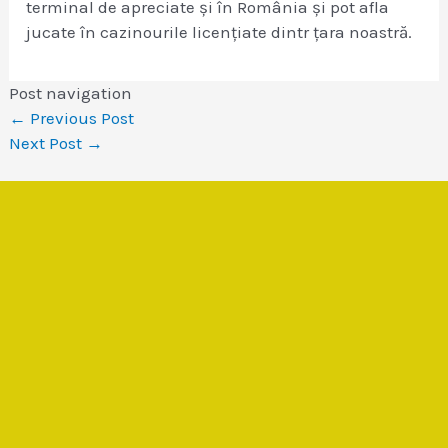
terminal de apreciate și în România și pot afla
jucate în cazinourile licențiate dintr țara noastră.
Post navigation
←
Previous Post
Next Post
→