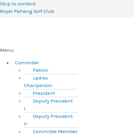
Skip to content
Royal Pahang Golf Club
Menu
Commitee
Patron
Ladies
Chairperson
President
Deputy President
I
Deputy President
II
Commitee Member