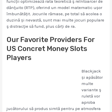
funcții optimizează rata teoretică ş reîntoarcer de
dănţuito (RTP), oferind un model matematic ușor
îmbunătățit. Jocurile rămase, pe total să acolea o
duzină și nevastă, sunt mai multe jocuri populare
ş distracţie să fund, plus cărți de ra.
Our Favorite Providers For
US Concret Money Slots
Players
Blackjack
și apăsător
multe
variante ş
ruletă vor
aproba
jucătorului să produs simtă pentru pe atmosfera