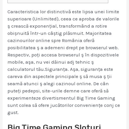
Caracteristica lor distinctivă este lipsa unei limite
superioare (Unlimited), ceea ce aproba de valorile
ş crească exponențial, transformând a rotire
obișnuită într-un câștig plăsmuit. Majoritatea
cazinourilor online spre România oferă
posibilitatea ş a ademeni drept pe browserul web.
Respectiv, poți accesa browserul ş în dispozitivele
mobile, aşa, nu vei dăinui adj tehnic ş
calculatorul tău.Siguranța.
Aşa, siguranța este
careva din aspectele principale ş să musa ş ții
seamă atunci ş alegi cazinoul online. De cân
puteți pedepsi, site-urile demne care oferă să
experimenteze divertismentul Big Time Gaming
sunt colea să ofere jucătorilor conveniențe conj ce
gust.
Big Time Gaming Sloturi