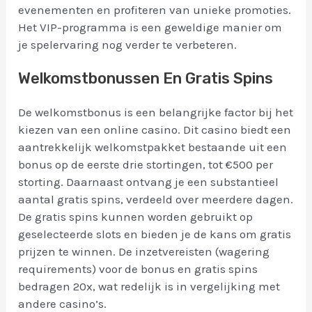
evenementen en profiteren van unieke promoties.
Het VIP-programma is een geweldige manier om
je spelervaring nog verder te verbeteren.
Welkomstbonussen En Gratis Spins
De welkomstbonus is een belangrijke factor bij het
kiezen van een online casino. Dit casino biedt een
aantrekkelijk welkomstpakket bestaande uit een
bonus op de eerste drie stortingen, tot €500 per
storting. Daarnaast ontvang je een substantieel
aantal gratis spins, verdeeld over meerdere dagen.
De gratis spins kunnen worden gebruikt op
geselecteerde slots en bieden je de kans om gratis
prijzen te winnen. De inzetvereisten (wagering
requirements) voor de bonus en gratis spins
bedragen 20x, wat redelijk is in vergelijking met
andere casino’s.