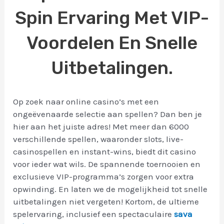
Spin Ervaring Met VIP-
Voordelen En Snelle
Uitbetalingen.
Op zoek naar online casino’s met een
ongeëvenaarde selectie aan spellen? Dan ben je
hier aan het juiste adres! Met meer dan 6000
verschillende spellen, waaronder slots, live-
casinospellen en instant-wins, biedt dit casino
voor ieder wat wils. De spannende toernooien en
exclusieve VIP-programma’s zorgen voor extra
opwinding. En laten we de mogelijkheid tot snelle
uitbetalingen niet vergeten! Kortom, de ultieme
spelervaring, inclusief een spectaculaire
sava