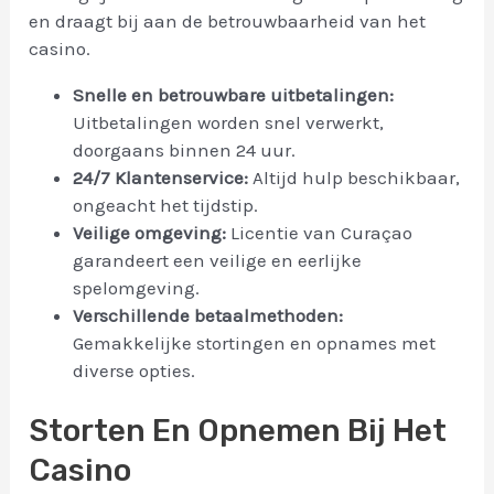
en draagt bij aan de betrouwbaarheid van het
casino.
Snelle en betrouwbare uitbetalingen:
Uitbetalingen worden snel verwerkt,
doorgaans binnen 24 uur.
24/7 Klantenservice:
Altijd hulp beschikbaar,
ongeacht het tijdstip.
Veilige omgeving:
Licentie van Curaçao
garandeert een veilige en eerlijke
spelomgeving.
Verschillende betaalmethoden:
Gemakkelijke stortingen en opnames met
diverse opties.
Storten En Opnemen Bij Het
Casino