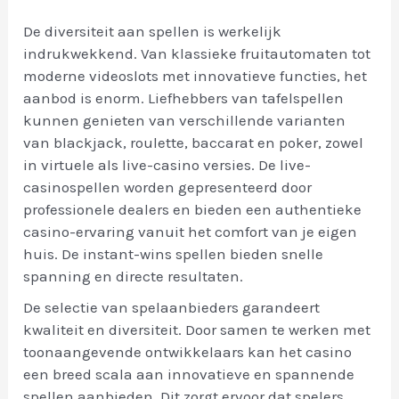
De diversiteit aan spellen is werkelijk
indrukwekkend. Van klassieke fruitautomaten tot
moderne videoslots met innovatieve functies, het
aanbod is enorm. Liefhebbers van tafelspellen
kunnen genieten van verschillende varianten
van blackjack, roulette, baccarat en poker, zowel
in virtuele als live-casino versies. De live-
casinospellen worden gepresenteerd door
professionele dealers en bieden een authentieke
casino-ervaring vanuit het comfort van je eigen
huis. De instant-wins spellen bieden snelle
spanning en directe resultaten.
De selectie van spelaanbieders garandeert
kwaliteit en diversiteit. Door samen te werken met
toonaangevende ontwikkelaars kan het casino
een breed scala aan innovatieve en spannende
spellen aanbieden. Dit zorgt ervoor dat spelers