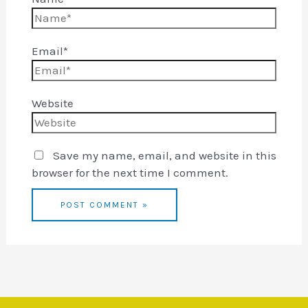
Email*
Website
Save my name, email, and website in this
browser for the next time I comment.