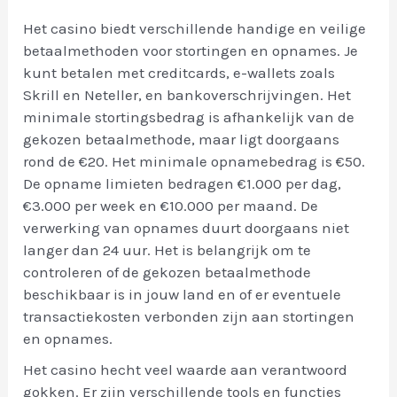
Het casino biedt verschillende handige en veilige
betaalmethoden voor stortingen en opnames. Je
kunt betalen met creditcards, e-wallets zoals
Skrill en Neteller, en bankoverschrijvingen. Het
minimale stortingsbedrag is afhankelijk van de
gekozen betaalmethode, maar ligt doorgaans
rond de €20. Het minimale opnamebedrag is €50.
De opname limieten bedragen €1.000 per dag,
€3.000 per week en €10.000 per maand. De
verwerking van opnames duurt doorgaans niet
langer dan 24 uur. Het is belangrijk om te
controleren of de gekozen betaalmethode
beschikbaar is in jouw land en of er eventuele
transactiekosten verbonden zijn aan stortingen
en opnames.
Het casino hecht veel waarde aan verantwoord
gokken. Er zijn verschillende tools en functies