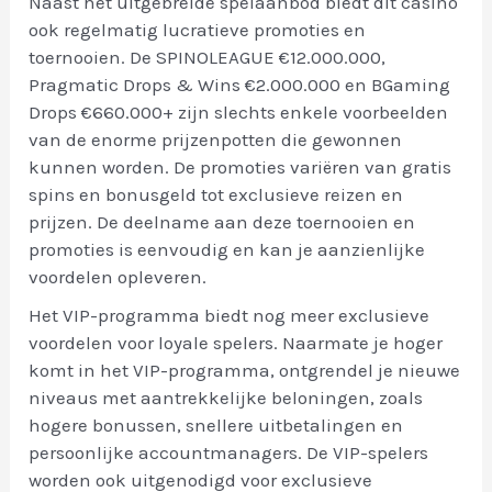
Naast het uitgebreide spelaanbod biedt dit casino
ook regelmatig lucratieve promoties en
toernooien. De SPINOLEAGUE €12.000.000,
Pragmatic Drops & Wins €2.000.000 en BGaming
Drops €660.000+ zijn slechts enkele voorbeelden
van de enorme prijzenpotten die gewonnen
kunnen worden. De promoties variëren van gratis
spins en bonusgeld tot exclusieve reizen en
prijzen. De deelname aan deze toernooien en
promoties is eenvoudig en kan je aanzienlijke
voordelen opleveren.
Het VIP-programma biedt nog meer exclusieve
voordelen voor loyale spelers. Naarmate je hoger
komt in het VIP-programma, ontgrendel je nieuwe
niveaus met aantrekkelijke beloningen, zoals
hogere bonussen, snellere uitbetalingen en
persoonlijke accountmanagers. De VIP-spelers
worden ook uitgenodigd voor exclusieve