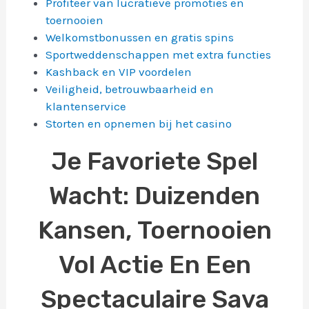
Profiteer van lucratieve promoties en
toernooien
Welkomstbonussen en gratis spins
Sportweddenschappen met extra functies
Kashback en VIP voordelen
Veiligheid, betrouwbaarheid en
klantenservice
Storten en opnemen bij het casino
Je Favoriete Spel
Wacht: Duizenden
Kansen, Toernooien
Vol Actie En Een
Spectaculaire Sava