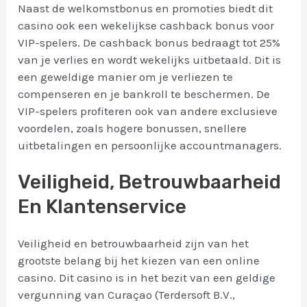
Naast de welkomstbonus en promoties biedt dit
casino ook een wekelijkse cashback bonus voor
VIP-spelers. De cashback bonus bedraagt tot 25%
van je verlies en wordt wekelijks uitbetaald. Dit is
een geweldige manier om je verliezen te
compenseren en je bankroll te beschermen. De
VIP-spelers profiteren ook van andere exclusieve
voordelen, zoals hogere bonussen, snellere
uitbetalingen en persoonlijke accountmanagers.
Veiligheid, Betrouwbaarheid
En Klantenservice
Veiligheid en betrouwbaarheid zijn van het
grootste belang bij het kiezen van een online
casino. Dit casino is in het bezit van een geldige
vergunning van Curaçao (Terdersoft B.V.,