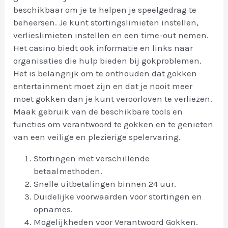
beschikbaar om je te helpen je speelgedrag te
beheersen. Je kunt stortingslimieten instellen,
verlieslimieten instellen en een time-out nemen.
Het casino biedt ook informatie en links naar
organisaties die hulp bieden bij gokproblemen.
Het is belangrijk om te onthouden dat gokken
entertainment moet zijn en dat je nooit meer
moet gokken dan je kunt veroorloven te verliezen.
Maak gebruik van de beschikbare tools en
functies om verantwoord te gokken en te genieten
van een veilige en plezierige spelervaring.
Stortingen met verschillende
betaalmethoden.
Snelle uitbetalingen binnen 24 uur.
Duidelijke voorwaarden voor stortingen en
opnames.
Mogelijkheden voor Verantwoord Gokken.