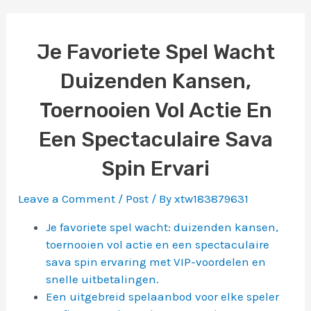
Je Favoriete Spel Wacht
Duizenden Kansen,
Toernooien Vol Actie En
Een Spectaculaire Sava
Spin Ervari
Leave a Comment
/
Post
/ By
xtw183879631
Je favoriete spel wacht: duizenden kansen,
toernooien vol actie en een spectaculaire
sava spin ervaring met VIP-voordelen en
snelle uitbetalingen.
Een uitgebreid spelaanbod voor elke speler