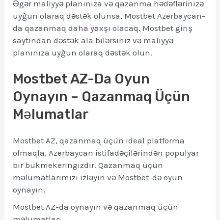
Əgər maliyyə planınıza və qazanma hədəflərinizə
uyğun olaraq dəstək olunsa, Mostbet Azerbaycan-
da qazanmaq daha yaxşı olacaq. Mostbet giriş
saytından dəstək ala bilərsiniz və maliyyə
planınıza uyğun olaraq dəstək olun.
Mostbet AZ-Da Oyun
Oynayın – Qazanmaq Üçün
Məlumatlar
Mostbet AZ, qazanmaq üçün ideal platforma
olmaqla, Azerbaycan istifadəçilərindən populyar
bir bukmekeringizdir. Qazanmaq üçün
məlumatlarımızı izləyin və Mostbet-də oyun
oynayın.
Mostbet AZ-da oynayın və qazanmaq üçün
məlumatlar: