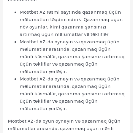
Mostbet AZ rəsmi saytında qazanmaq üçün
məlumatları təqdim edirik. Qazanmaq üçün
növ oyunlar, kimi qazanma şansınızı
artırmaq üçün məlumatlar və təkliflər.
Mostbet AZ-da oynayın və qazanmaq üçün
məlumatlar arasında, qazanmaq üçün
mənfi kəsmələr, qazanma şansınızı artırmaq
üçün təkliflər və qazanmaq üçün
məlumatlar yerləşir.
Mostbet AZ-da oynayın və qazanmaq üçün
məlumatlar arasında, qazanmaq üçün
mənfi kəsmələr, qazanma şansınızı artırmaq
üçün təkliflər və qazanmaq üçün
məlumatlar yerləşir.
Mostbet AZ-da oyun oynayın və qazanmaq üçün
məlumatlar arasında, qazanmaq üçün mənfi