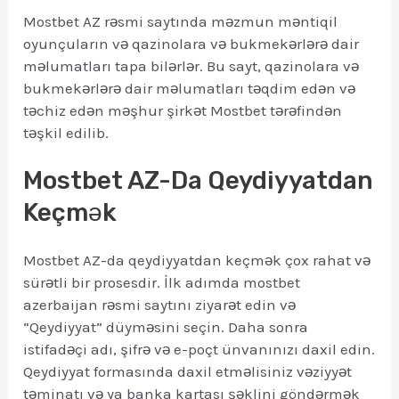
Mostbet AZ rəsmi saytında məzmun məntiqil
oyunçuların və qazinolara və bukmekərlərə dair
məlumatları tapa bilərlər. Bu sayt, qazinolara və
bukmekərlərə dair məlumatları təqdim edən və
təchiz edən məşhur şirkət Mostbet tərəfindən
təşkil edilib.
Mostbet AZ-Da Qeydiyyatdan
Keçmək
Mostbet AZ-da qeydiyyatdan keçmək çox rahat və
sürətli bir prosesdir. İlk adımda mostbet
azerbaijan rəsmi saytını ziyarət edin və
“Qeydiyyat” düyməsini seçin. Daha sonra
istifadəçi adı, şifrə və e-poçt ünvanınızı daxil edin.
Qeydiyyat formasında daxil etməlisiniz vəziyyət
təminatı və ya banka kartası şəklini göndərmək