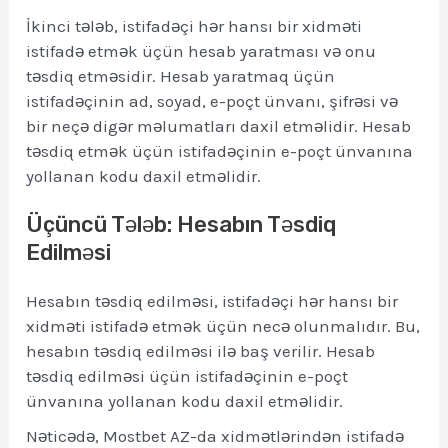
İkinci tələb, istifadəçi hər hansı bir xidməti
istifadə etmək üçün hesab yaratması və onu
təsdiq etməsidir. Hesab yaratmaq üçün
istifadəçinin ad, soyad, e-poçt ünvanı, şifrəsi və
bir neçə digər məlumatları daxil etməlidir. Hesab
təsdiq etmək üçün istifadəçinin e-poçt ünvanına
yollanan kodu daxil etməlidir.
Üçüncü Tələb: Hesabın Təsdiq
Edilməsi
Hesabın təsdiq edilməsi, istifadəçi hər hansı bir
xidməti istifadə etmək üçün necə olunmalıdır. Bu,
hesabın təsdiq edilməsi ilə baş verilir. Hesab
təsdiq edilməsi üçün istifadəçinin e-poçt
ünvanına yollanan kodu daxil etməlidir.
Nəticədə, Mostbet AZ-da xidmətlərindən istifadə