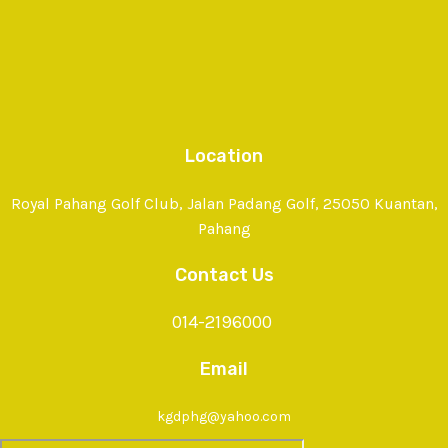
Location
Royal Pahang Golf Club, Jalan Padang Golf, 25050 Kuantan,
Pahang
Contact Us
014-2196000
Email
kgdphg@yahoo.com