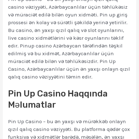
casino vəziyyəti, Azərbaycanlılar üçün təhlükəsiz
və müraciət edilə bilən oyun xidməti. Pin up giriş
prossesi ən kolay və sürətli şəkildə yerinə yetirilir.
Bu casino, ən yaxşı qızıl qalıq və slot oyunlarını,
live casino xidmətlərini və kəsr oyunlarını təklif
edir. Pinup casino Azərbaycan tərəfindən təşkil
edilmiş və bu xidmət, Azərbaycanlılar üçün
müraciət edilə bilən və təhlükəsizdir. Pin Up
Casino, Azərbaycanlılar üçün ən yaxşı onlayn qızıl
qalıq casino vəziyyətini təmin edir.
Pin Up Casino Haqqında
Məlumatlar
Pin Up Casino – bu ən yaxşı və mürəkkəb onlayn
qızıl qalıq casino vəziyyəti. Bu platforma qədər çox
funksiya və xidmətlər barədə, məsələn, ən yaxşı