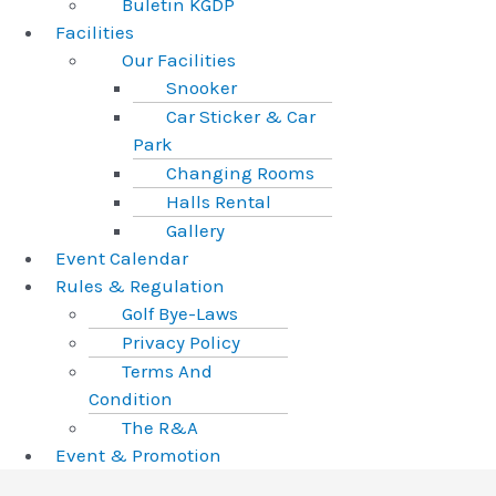
Buletin KGDP
Facilities
Our Facilities
Snooker
Car Sticker & Car
Park
Changing Rooms
Halls Rental
Gallery
Event Calendar
Rules & Regulation
Golf Bye-Laws
Privacy Policy
Terms And
Condition
The R&A
Event & Promotion