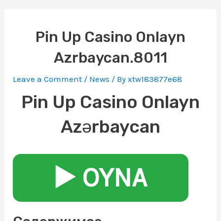
Pin Up Casino Onlayn
Azrbaycan.8011
Leave a Comment
/
News
/ By
xtw183877e68
Pin Up Casino Onlayn
Azərbaycan
▶️ OYNA