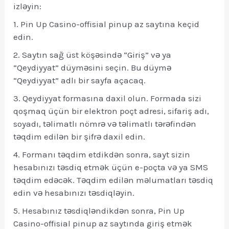
izləyin:
1. Pin Up Casino-offisial pinup az saytına keçid
edin.
2. Saytın sağ üst köşəsində “Giriş” və ya
“Qeydiyyat” düyməsini seçin. Bu düymə
“Qeydiyyat” adlı bir sayfa açacaq.
3. Qeydiyyat formasına daxil olun. Formada sizi
qoşmaq üçün bir elektron poçt adresi, sifariş adı,
soyadı, təlimatlı nömrə və təlimatlı tərəfindən
təqdim edilən bir şifrə daxil edin.
4. Formanı təqdim etdikdən sonra, sayt sizin
hesabınızı təsdiq etmək üçün e-poçta və ya SMS
təqdim edəcək. Təqdim edilən məlumatları təsdiq
edin və hesabınızı təsdiqləyin.
5. Hesabınız təsdiqləndikdən sonra, Pin Up
Casino-offisial pinup az saytında giriş etmək