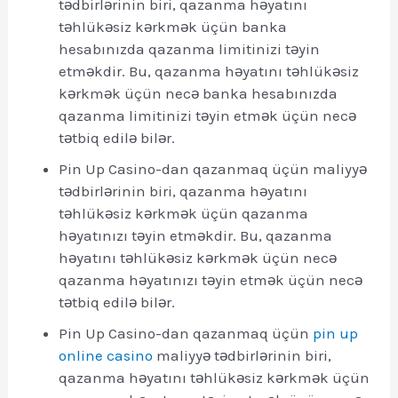
tədbirlərinin biri, qazanma həyatını
təhlükəsiz kərkmək üçün banka
hesabınızda qazanma limitinizi təyin
etməkdir. Bu, qazanma həyatını təhlükəsiz
kərkmək üçün necə banka hesabınızda
qazanma limitinizi təyin etmək üçün necə
tətbiq edilə bilər.
Pin Up Casino-dan qazanmaq üçün maliyyə
tədbirlərinin biri, qazanma həyatını
təhlükəsiz kərkmək üçün qazanma
həyatınızı təyin etməkdir. Bu, qazanma
həyatını təhlükəsiz kərkmək üçün necə
qazanma həyatınızı təyin etmək üçün necə
tətbiq edilə bilər.
Pin Up Casino-dan qazanmaq üçün
pin up
online casino
maliyyə tədbirlərinin biri,
qazanma həyatını təhlükəsiz kərkmək üçün