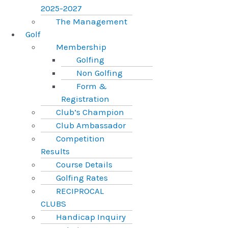
2025-2027
The Management
Golf
Membership
Golfing
Non Golfing
Form &
Registration
Club’s Champion
Club Ambassador
Competition
Results
Course Details
Golfing Rates
RECIPROCAL
CLUBS
Handicap Inquiry