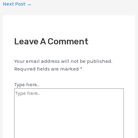
Next Post
→
Leave A Comment
Your email address will not be published.
Required fields are marked
*
Type here..