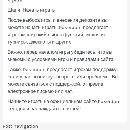
Шаг 4: Начать играть
После выбора игры и внесения депозита вы
можете начать играть. Pokerdom предлагает
игрокам широкий выбор функций, включая
турниры, джекпоты и другие.
Важно: перед началом игры убедитесь, что вы
знакомы с условиями игры и правилами сайта.
Также, Pokerdom предлагает игрокам поддержку,
если у вас возникнут вопросы или проблемы. Вы
можете связаться с поддержкой, отправив
электронное письмо или чат.
Начните играть на официальном сайте Pokerdom
сегодня и наслаждайтесь игрой!
Post navigation