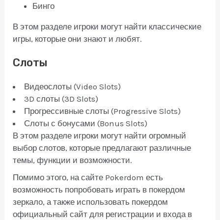
Бинго
В этом разделе игроки могут найти классические
игры, которые они знают и любят.
Слоты
Видеослоты (Video Slots)
3D слоты (3D Slots)
Прогрессивные слоты (Progressive Slots)
Слоты с бонусами (Bonus Slots)
В этом разделе игроки могут найти огромный
выбор слотов, которые предлагают различные
темы, функции и возможности.
Помимо этого, на сайте Pokerdom есть
возможность попробовать играть в покердом
зеркало, а также использовать покердом
официальный сайт для регистрации и входа в