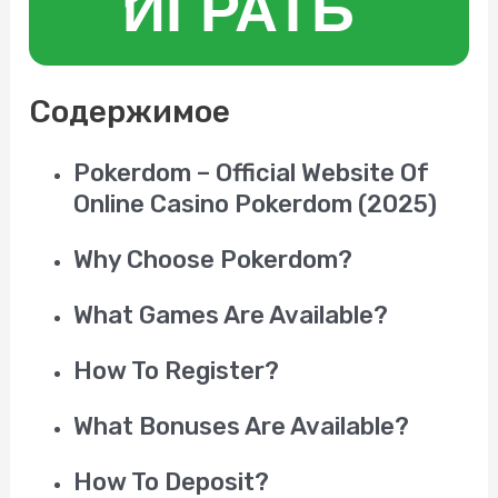
ИГРАТЬ
Содержимое
Pokerdom – Official Website Of
Online Casino Pokerdom (2025)
Why Choose Pokerdom?
What Games Are Available?
How To Register?
What Bonuses Are Available?
How To Deposit?